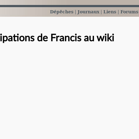
Dépêches
Journaux
Liens
Forums
cipations de Francis au wiki
e