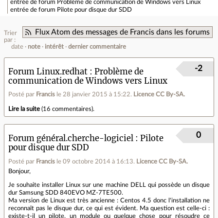
entrée de forum
Problème de communication de Windows vers Linux
entrée de forum
Pilote pour disque dur SDD
Flux Atom des messages de Francis dans les forums
Trier
par :
date
note
intérêt
dernier commentaire
-2
Forum Linux.redhat
Problème de
communication de Windows vers Linux
Posté par
Francis
le 28 janvier 2015 à 15:22
.
Licence CC By‑SA.
Lire la suite
(
16 commentaires
).
0
Forum général.cherche-logiciel
Pilote
pour disque dur SDD
Posté par
Francis
le 09 octobre 2014 à 16:13
.
Licence CC By‑SA.
Bonjour,
Je souhaite installer Linux sur une machine DELL qui possède un disque
dur Samsung SDD 840EVO MZ-7TE500.
Ma version de Linux est très ancienne : Centos 4.5 donc l'installation ne
reconnaît pas le disque dur, ce qui est évident. Ma question est celle-ci :
existe-t-il un pilote, un module ou quelque chose pour résoudre ce