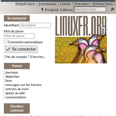
Dépêches
Journaux
Liens
Forums
Rédaction
🎙️ Projets Libres
Se connecter
Identifiant
Mot de passe
Connexion automatique
Pas de compte ? S’inscrire…
Francis
journaux
dépêches
liens
messages sur les forums
entrées du suivi
ajouts au wiki
commentaires
Derniers
contenus