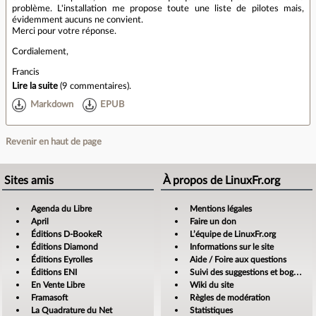
problème. L'installation me propose toute une liste de pilotes mais,
évidemment aucuns ne convient.
Merci pour votre réponse.
Cordialement,
Francis
Lire la suite
(
9 commentaires
).
Markdown
EPUB
Revenir en haut de page
Sites amis
À propos de LinuxFr.org
Agenda du Libre
Mentions légales
April
Faire un don
Éditions D-BookeR
L’équipe de LinuxFr.org
Éditions Diamond
Informations sur le site
Éditions Eyrolles
Aide / Foire aux questions
Éditions ENI
Suivi des suggestions et bogues
En Vente Libre
Wiki du site
Framasoft
Règles de modération
La Quadrature du Net
Statistiques