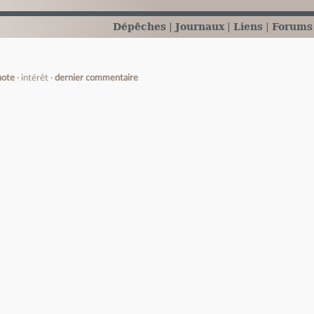
Dépêches
Journaux
Liens
Forums
note
intérêt
dernier commentaire
e