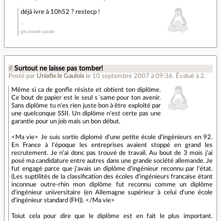
déjà ivre à 10h52 ? restecp !
git commit suicide
#
Surtout ne laisse pas tomber!
Posté par
Unixfix le Gaulois
le 10 septembre 2007 à 09:36
.
Évalué à
2
.
Même si ca de gonfle résiste et obtient ton diplôme.
Ce bout de papier est le seul s´same pour ton avenir.
Sans diplôme tu n'es rien juste bon à être exploité par
une quelconque SSII. Un diplôme n'est certe pas une
garantie pour un job mais un bon début.
<Ma vie> Je suis sortie diplomé d'une petite école d'ingénieurs en 92.
En France à l'époque les entreprises avaient stoppé en grand les
recrutement. Je n'ai donc pas trouvé de travail. Au bout de 3 mois j'ai
posé ma candidature entre autres dans une grande société allemande. Je
fut engagé parce que j'avais un diplôme d'ingénieur reconnu par l'état.
(Les suptilités de la classification des écoles d'ingénieurs francaise étant
inconnue outre-rhin mon diplôme fut reconnu comme un diplôme
d'ingénieur universitaire (en Allemagne supérieur à celui d'une école
d'ingénieur standard (FH)). </Ma vie>
Toiut cela pour dire que le diplôme est en fait le plus important.