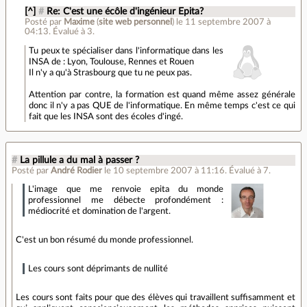
[^]
#
Re: C'est une écôle d'ingénieur Epita?
Posté par
Maxime
(
site web personnel
)
le 11 septembre 2007 à
04:13
.
Évalué à
3
.
Tu peux te spécialiser dans l'informatique dans les
INSA de : Lyon, Toulouse, Rennes et Rouen
Il n'y a qu'à Strasbourg que tu ne peux pas.
Attention par contre, la formation est quand même assez générale
donc il n'y a pas QUE de l'informatique. En même temps c'est ce qui
fait que les INSA sont des écoles d'ingé.
#
La pillule a du mal à passer ?
Posté par
André Rodier
le 10 septembre 2007 à 11:16
.
Évalué à
7
.
L'image que me renvoie epita du monde
professionnel me débecte profondément :
médiocrité et domination de l'argent.
C'est un bon résumé du monde professionnel.
Les cours sont déprimants de nullité
Les cours sont faits pour que des élèves qui travaillent suffisamment et