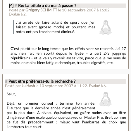
[^]
#
Re: La pillule a du mal à passer ?
Posté par
Grégory SCHMITT
le 10 septembre 2007 à 16:02
.
Évalué à
2
.
J'ai arrete de faire autant de sport que j'en
faisait avant (grosso modo) et pourtant mes
notes ont pas franchement diminué.
C'est plutôt sur le long terme que les effets vont se resentir. J'ai 27
ans, rien fait (en sport) depuis le lycée - à part 2-3 joggings
républicains - et je vais y revenir assez vite, parce que je me sens de
moins en moins bien: fatigue chronique, troubles digestifs, etc.
#
Peut être préféreras-tu la recherche ?
Posté par
Ju Hash
le 10 septembre 2007 à 11:22
.
Évalué à
6
.
Salut,
Déjà, un premier conseil : termine ton année.
D'autant que la dernière année n'est généralement
pas la plus dure. À niveau équivalent, on galère moins avec un titre
d'ingénieur d'une école quelconque qu'avec un Master Pro. Bref, comme
ce fut dis précedemment : mieux vaut l'embarras du choix que
l'embarras tout court.