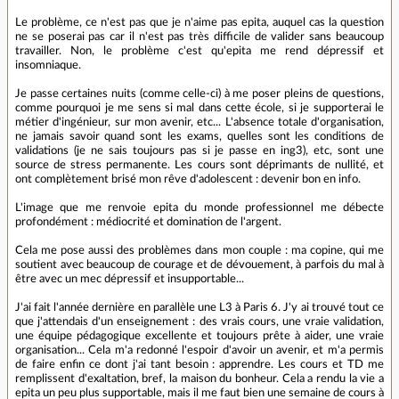
Le problème, ce n'est pas que je n'aime pas epita, auquel cas la question
ne se poserai pas car il n'est pas très difficile de valider sans beaucoup
travailler. Non, le problème c'est qu'epita me rend dépressif et
insomniaque.
Je passe certaines nuits (comme celle-ci) à me poser pleins de questions,
comme pourquoi je me sens si mal dans cette école, si je supporterai le
métier d'ingénieur, sur mon avenir, etc... L'absence totale d'organisation,
ne jamais savoir quand sont les exams, quelles sont les conditions de
validations (je ne sais toujours pas si je passe en ing3), etc, sont une
source de stress permanente. Les cours sont déprimants de nullité, et
ont complètement brisé mon rêve d'adolescent : devenir bon en info.
L'image que me renvoie epita du monde professionnel me débecte
profondément : médiocrité et domination de l'argent.
Cela me pose aussi des problèmes dans mon couple : ma copine, qui me
soutient avec beaucoup de courage et de dévouement, à parfois du mal à
être avec un mec dépressif et insupportable...
J'ai fait l'année dernière en parallèle une L3 à Paris 6. J'y ai trouvé tout ce
que j'attendais d'un enseignement : des vrais cours, une vraie validation,
une équipe pédagogique excellente et toujours prête à aider, une vraie
organisation... Cela m'a redonné l'espoir d'avoir un avenir, et m'a permis
de faire enfin ce dont j'ai tant besoin : apprendre. Les cours et TD me
remplissent d'exaltation, bref, la maison du bonheur. Cela a rendu la vie a
epita un peu plus supportable, mais il me faut bien une semaine de cours à