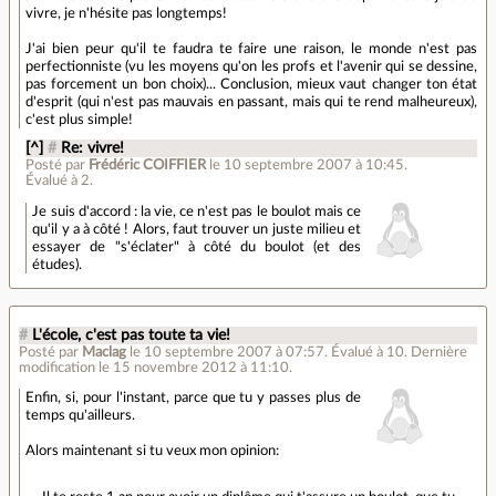
vivre, je n'hésite pas longtemps!
J'ai bien peur qu'il te faudra te faire une raison, le monde n'est pas
perfectionniste (vu les moyens qu'on les profs et l'avenir qui se dessine,
pas forcement un bon choix)... Conclusion, mieux vaut changer ton état
d'esprit (qui n'est pas mauvais en passant, mais qui te rend malheureux),
c'est plus simple!
[^]
#
Re: vivre!
Posté par
Frédéric COIFFIER
le 10 septembre 2007 à 10:45
.
Évalué à
2
.
Je suis d'accord : la vie, ce n'est pas le boulot mais ce
qu'il y a à côté ! Alors, faut trouver un juste milieu et
essayer de "s'éclater" à côté du boulot (et des
études).
#
L'école, c'est pas toute ta vie!
Posté par
Maclag
le 10 septembre 2007 à 07:57
.
Évalué à
10
.
Dernière
modification le 15 novembre 2012 à 11:10.
Enfin, si, pour l'instant, parce que tu y passes plus de
temps qu'ailleurs.
Alors maintenant si tu veux mon opinion: