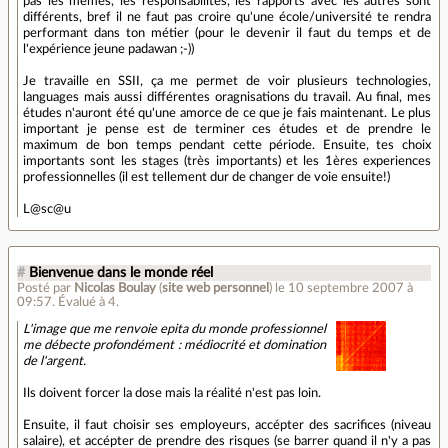
pas les mêmes, les responsabilités, les rapports avec les autres sont
différents, bref il ne faut pas croire qu'une école/université te rendra
performant dans ton métier (pour le devenir il faut du temps et de
l'expérience jeune padawan ;-))
Je travaille en SSII, ça me permet de voir plusieurs technologies,
languages mais aussi différentes oragnisations du travail. Au final, mes
études n'auront été qu'une amorce de ce que je fais maintenant. Le plus
important je pense est de terminer ces études et de prendre le
maximum de bon temps pendant cette période. Ensuite, tes choix
importants sont les stages (très importants) et les 1ères experiences
professionnelles (il est tellement dur de changer de voie ensuite!)
L@sc@u
#
Bienvenue dans le monde réel
Posté par
Nicolas Boulay
(
site web personnel
)
le 10 septembre 2007 à
09:57
.
Évalué à
4
.
L'image que me renvoie epita du monde professionnel
me débecte profondément : médiocrité et domination
de l'argent.
Ils doivent forcer la dose mais la réalité n'est pas loin.
Ensuite, il faut choisir ses employeurs, accépter des sacrifices (niveau
salaire), et accépter de prendre des risques (se barrer quand il n'y a pas