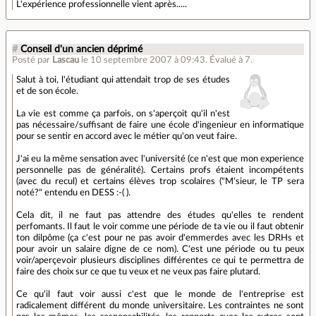
L'expérience professionnelle vient après.....
#
Conseil d'un ancien déprimé
Posté par
Lascau
le 10 septembre 2007 à 09:43
.
Évalué à
7
.
Salut à toi, l'étudiant qui attendait trop de ses études
et de son école.
La vie est comme ça parfois, on s'aperçoit qu'il n'est
pas nécessaire/suffisant de faire une école d'ingenieur en informatique
pour se sentir en accord avec le métier qu'on veut faire.
J'ai eu la même sensation avec l'université (ce n'est que mon experience
personnelle pas de généralité). Certains profs étaient incompétents
(avec du recul) et certains élèves trop scolaires ("M'sieur, le TP sera
noté?" entendu en DESS :-( ).
Cela dit, il ne faut pas attendre des études qu'elles te rendent
perfomants. Il faut le voir comme une période de ta vie ou il faut obtenir
ton dilpôme (ça c'est pour ne pas avoir d'emmerdes avec les DRHs et
pour avoir un salaire digne de ce nom). C'est une période ou tu peux
voir/aperçevoir plusieurs disciplines différentes ce qui te permettra de
faire des choix sur ce que tu veux et ne veux pas faire plutard.
Ce qu'il faut voir aussi c'est que le monde de l'entreprise est
radicalement différent du monde universitaire. Les contraintes ne sont