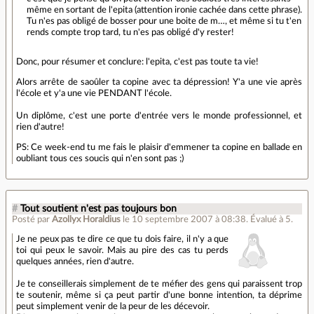
même en sortant de l'epita (attention ironie cachée dans cette phrase).
Tu n'es pas obligé de bosser pour une boite de m…, et même si tu t'en
rends compte trop tard, tu n'es pas obligé d'y rester!
Donc, pour résumer et conclure: l'epita, c'est pas toute ta vie!
Alors arrête de saoûler ta copine avec ta dépression! Y'a une vie après
l'école et y'a une vie PENDANT l'école.
Un diplôme, c'est une porte d'entrée vers le monde professionnel, et
rien d'autre!
PS: Ce week-end tu me fais le plaisir d'emmener ta copine en ballade en
oubliant tous ces soucis qui n'en sont pas ;)
#
Tout soutient n'est pas toujours bon
Posté par
Azollyx Horaldius
le 10 septembre 2007 à 08:38
.
Évalué à
5
.
Je ne peux pas te dire ce que tu dois faire, il n'y a que
toi qui peux le savoir. Mais au pire des cas tu perds
quelques années, rien d'autre.
Je te conseillerais simplement de te méfier des gens qui paraissent trop
te soutenir, même si ça peut partir d'une bonne intention, ta déprime
peut simplement venir de la peur de les décevoir.