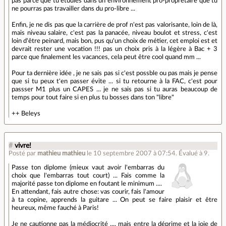
pas parce que tu étudies dans un environnement pro-proprétaire que tu
ne pourras pas travailler dans du pro-libre ...
Enfin, je ne dis pas que la carrière de prof n'est pas valorisante, loin de là,
mais niveau salaire, c'est pas la panacée, niveau boulot et stress, c'est
loin d'être peinard, mais bon, pus qu'un choix de métier, cet emploi est et
devrait rester une vocation !!! pas un choix pris à la légère à Bac + 3
parce que finalement les vacances, cela peut être cool quand mm ...
Pour ta dernière idée , je ne sais pas si c'est possble ou pas mais je pense
que si tu peux t'en passer évite ... si tu retourne à la FAC, c'est pour
passser M1 plus un CAPES ... je ne sais pas si tu auras beaucoup de
temps pour tout faire si en plus tu bosses dans ton "libre"
++ Beleys
#
vivre!
Posté par
mathieu mathieu
le 10 septembre 2007 à 07:54
.
Évalué à
9
.
Passe ton diplome (mieux vaut avoir l'embarras du
choix que l'embarras tout court) ... Fais comme la
majorité passe ton diplome en foutant le minimum ....
En attendant, fais autre chose: vas courir, fais l'amour
à ta copine, apprends la guitare ... On peut se faire plaisir et être
heureux, même fauché à Paris!
Je ne cautionne pas la médiocrité .... mais entre la déprime et la joie de