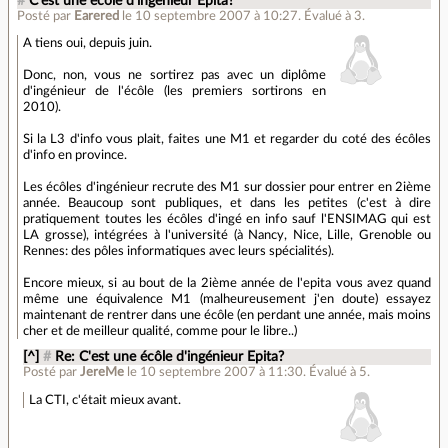
#
C'est une écôle d'ingénieur Epita?
Posté par
Earered
le 10 septembre 2007 à 10:27
.
Évalué à
3
.
A tiens oui, depuis juin.
Donc, non, vous ne sortirez pas avec un diplôme
d'ingénieur de l'écôle (les premiers sortirons en
2010).
Si la L3 d'info vous plait, faites une M1 et regarder du coté des écôles
d'info en province.
Les écôles d'ingénieur recrute des M1 sur dossier pour entrer en 2ième
année. Beaucoup sont publiques, et dans les petites (c'est à dire
pratiquement toutes les écôles d'ingé en info sauf l'ENSIMAG qui est
LA grosse), intégrées à l'université (à Nancy, Nice, Lille, Grenoble ou
Rennes: des pôles informatiques avec leurs spécialités).
Encore mieux, si au bout de la 2ième année de l'epita vous avez quand
même une équivalence M1 (malheureusement j'en doute) essayez
maintenant de rentrer dans une écôle (en perdant une année, mais moins
cher et de meilleur qualité, comme pour le libre..)
[^]
#
Re: C'est une écôle d'ingénieur Epita?
Posté par
JereMe
le 10 septembre 2007 à 11:30
.
Évalué à
5
.
La CTI, c'était mieux avant.