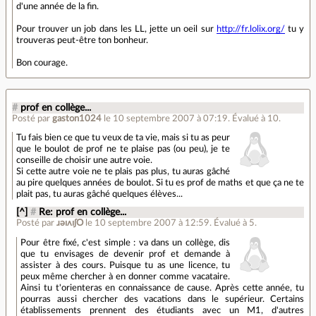
d'une année de la fin.
Pour trouver un job dans les LL, jette un oeil sur
http://fr.lolix.org/
tu y
trouveras peut-être ton bonheur.
Bon courage.
#
prof en collège...
Posté par
gaston1024
le 10 septembre 2007 à 07:19
.
Évalué à
10
.
Tu fais bien ce que tu veux de ta vie, mais si tu as peur
que le boulot de prof ne te plaise pas (ou peu), je te
conseille de choisir une autre voie.
Si cette autre voie ne te plais pas plus, tu auras gâché
au pire quelques années de boulot. Si tu es prof de maths et que ça ne te
plait pas, tu auras gâché quelques élèves...
[^]
#
Re: prof en collège...
Posté par
ɹǝıʌıʃO
le 10 septembre 2007 à 12:59
.
Évalué à
5
.
Pour être fixé, c'est simple : va dans un collège, dis
que tu envisages de devenir prof et demande à
assister à des cours. Puisque tu as une licence, tu
peux même chercher à en donner comme vacataire.
Ainsi tu t'orienteras en connaissance de cause. Après cette année, tu
pourras aussi chercher des vacations dans le supérieur. Certains
établissements prennent des étudiants avec un M1, d'autres