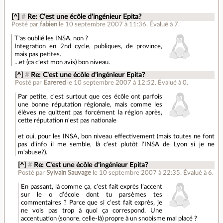
[^]
#
Re: C'est une écôle d'ingénieur Epita?
Posté par
fabien
le 10 septembre 2007 à 11:36
.
Évalué à
7
.
T'as oublié les INSA, non ?
Integration en 2nd cycle, publiques, de province,
mais pas petites.
...et (ca c'est mon avis) bon niveau.
[^]
#
Re: C'est une écôle d'ingénieur Epita?
Posté par
Earered
le 10 septembre 2007 à 12:52
.
Évalué à
0
.
Par petite, c'est surtout que ces écôle ont parfois
une bonne réputation régionale, mais comme les
élèves ne quittent pas forcément la région après,
cette réputation n'est pas nationale
et oui, pour les INSA, bon niveau effectivement (mais toutes ne font
pas d'info il me semble, là c'est plutôt l'INSA de Lyon si je ne
m'abuse?).
[^]
#
Re: C'est une écôle d'ingénieur Epita?
Posté par
Sylvain Sauvage
le 10 septembre 2007 à 22:35
.
Évalué à
6
.
En passant, là comme ça, c’est fait exprès l’accent
sur le o d’école dont tu parsèmes tes
commentaires ? Parce que si c’est fait exprès, je
ne vois pas trop à quoi ça correspond. Une
accentuation (sonore, celle-là) propre à un snobisme mal placé ?