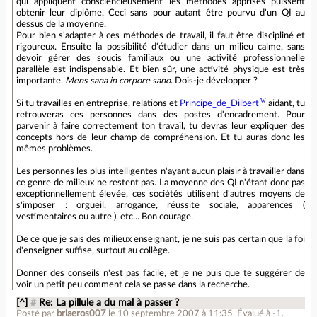
qui appliquent consciencieusement les méthodes apprises puissent
obtenir leur diplôme. Ceci sans pour autant être pourvu d'un QI au
dessus de la moyenne.
Pour bien s'adapter à ces méthodes de travail, il faut être discipliné et
rigoureux. Ensuite la possibilité d'étudier dans un milieu calme, sans
devoir gérer des soucis familiaux ou une activité professionnelle
parallèle est indispensable. Et bien sûr, une activité physique est très
importante.
Mens sana in corpore sano
. Dois-je développer ?
Si tu travailles en entreprise, relations et
Principe_de_Dilbert
aidant, tu
retrouveras ces personnes dans des postes d'encadrement. Pour
parvenir à faire correctement ton travail, tu devras leur expliquer des
concepts hors de leur champ de compréhension. Et tu auras donc les
mêmes problèmes.
Les personnes les plus intelligentes n'ayant aucun plaisir à travailler dans
ce genre de milieux ne restent pas. La moyenne des QI n'étant donc pas
exceptionnellement élevée, ces sociétés utilisent d'autres moyens de
s'imposer : orgueil, arrogance, réussite sociale, apparences (
vestimentaires ou autre ), etc... Bon courage.
De ce que je sais des milieux enseignant, je ne suis pas certain que la foi
d'enseigner suffise, surtout au collège.
Donner des conseils n'est pas facile, et je ne puis que te suggérer de
voir un petit peu comment cela se passe dans la recherche.
[^]
#
Re: La pillule a du mal à passer ?
Posté par
briaeros007
le 10 septembre 2007 à 11:35
.
Évalué à
-1
.