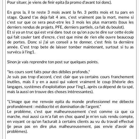
Pour situer, je viens de finir epita (la promo d'avant toi donc).
En gros la, il te reste 3 mois avant la fin. 3 petits mois et tu pars en
stage. Quand t'as deja fait 4 ans, c'est vraiment pas la mort, meme si
c'est sur que ce sera peut-etre les 3 mois les plus marrants (tous les
derniers rendus de projets, PFE, derniers partiels, ca fait du boulot).
Et si ya un truc qui est vrai dans tout ce qu'on a pu te dire sur cette école
qui fait couler tant d'encre, c'est que mine de rien elle ouvre beaucoup
de portes. Donc si j'ai un conseil a te donner, c'est finis ta dernière
année. C'est trop bete de laisser tomber maintenant, surtout si tu as
survécu à l'ing1.
Sinon je vais reprendre ton post sur quelques points.
"les cours sont faits pour des débiles profonds,"
Je suis pas trop d'accord, c'est clair que ya certains cours franchement
inutiles, mais il y en a aussi qui valent vraiment le coup (théorie des
langages, systèmes d'exploitation pour l'ing1, après ca dépend de ta spé,
mais la aussi on trouve des choses intéressantes).
"L'image que me renvoie epita du monde professionnel me débecte
profondément : médiocrité et domination de l'argent."
Le problème, c'est que malheureusement c'est comme ca que ca
marche, moi aussi ca m'a fait en choc quand je m'en suis rendu compte,
en voyant ce qu'on facturait à certains clients au vu du travail effectué
(je peux pas en dire plus malheureusement, pas envie d'avoir de
problèmes).