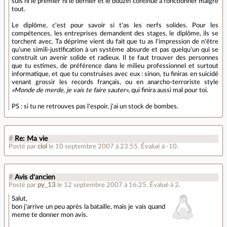
suis ni le premier ni le dernier et le bouzin continue à fonctionner malgré
tout.
Le diplôme, c'est pour savoir si t'as les nerfs solides. Pour les
compétences, les entreprises demandent des stages, le diplôme, ils se
torchent avec. Ta déprime vient du fait que tu as l'impression de n'être
qu'une simili-justification à un système absurde et pas quelqu'un qui se
construit un avenir solide et radieux. Il te faut trouver des personnes
que tu estimes, de préférence dans le milieu professionnel et surtout
informatique, et que tu construises avec eux : sinon, tu finiras en suicidé
venant grossir les records français, ou en anarcho-terroriste style
«Monde de merde, je vais te faire sauter»
, qui finira aussi mal pour toi.
PS : si tu ne retrouves pas l'espoir, j'ai un stock de bombes.
#
Re: Ma vie
Posté par
ciol
le 10 septembre 2007 à 23:55
.
Évalué à
-10
.
#
Avis d'ancien
Posté par
py_13
le 12 septembre 2007 à 16:25
.
Évalué à
2
.
Salut,
bon j'arrive un peu après la bataille, mais je vais quand
meme te donner mon avis.