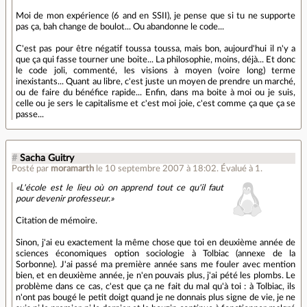
Moi de mon expérience (6 and en SSII), je pense que si tu ne supporte
pas ça, bah change de boulot... Ou abandonne le code...
C'est pas pour être négatif toussa toussa, mais bon, aujourd'hui il n'y a
que ça qui fasse tourner une boite... La philosophie, moins, déjà... Et donc
le code joli, commenté, les visions à moyen (voire long) terme
inexistants... Quant au libre, c'est juste un moyen de prendre un marché,
ou de faire du bénéfice rapide... Enfin, dans ma boite à moi ou je suis,
celle ou je sers le capitalisme et c'est moi joie, c'est comme ça que ça se
passe...
#
Sacha Guitry
Posté par
moramarth
le 10 septembre 2007 à 18:02
.
Évalué à
1
.
«L'école est le lieu où on apprend tout ce qu'il faut
pour devenir professeur.»
Citation de mémoire.
Sinon, j'ai eu exactement la même chose que toi en deuxième année de
sciences économiques option sociologie à Tolbiac (annexe de la
Sorbonne). J'ai passé ma première année sans me fouler avec mention
bien, et en deuxième année, je n'en pouvais plus, j'ai pété les plombs. Le
problème dans ce cas, c'est que ça ne fait du mal qu'à toi : à Tolbiac, ils
n'ont pas bougé le petit doigt quand je ne donnais plus signe de vie, je ne