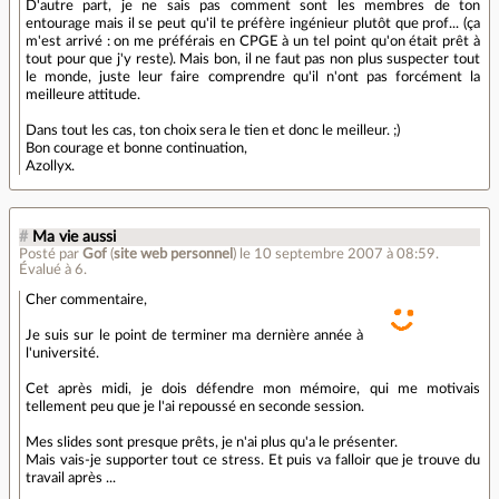
D'autre part, je ne sais pas comment sont les membres de ton
entourage mais il se peut qu'il te préfère ingénieur plutôt que prof... (ça
m'est arrivé : on me préférais en CPGE à un tel point qu'on était prêt à
tout pour que j'y reste). Mais bon, il ne faut pas non plus suspecter tout
le monde, juste leur faire comprendre qu'il n'ont pas forcément la
meilleure attitude.
Dans tout les cas, ton choix sera le tien et donc le meilleur. ;)
Bon courage et bonne continuation,
Azollyx.
#
Ma vie aussi
Posté par
Gof
(
site web personnel
)
le 10 septembre 2007 à 08:59
.
Évalué à
6
.
Cher commentaire,
Je suis sur le point de terminer ma dernière année à
l'université.
Cet après midi, je dois défendre mon mémoire, qui me motivais
tellement peu que je l'ai repoussé en seconde session.
Mes slides sont presque prêts, je n'ai plus qu'a le présenter.
Mais vais-je supporter tout ce stress. Et puis va falloir que je trouve du
travail après ...