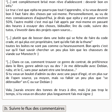
"[...] ont complètement brisé mon rêve d'adolescent : devenir bon en
info."
Le truc c'est que epita ne pourra pas tout t'apprendre, si tu veux devenir
bon il faut faire des choses par soi-meme. Personnellement, au vu de
mes connaissances d'aujourd'hui, je dirais que epita y est pour environ
50%, l'autre moitié c'est moi qui l'ait appris par moi-meme en passant
des heures à essayer des choses, bidouiller, lire du code, suivre des
tutos, s'investir dans des projets open-source...
"[...] plutôt que de bosser dans une boite qui se fiche de faire du code
crade, et qui plus est propriétaire, tant qu'elle fait de la thune"
toutes les boites ne sont pas comme ca heureusement. Bon après c'est
sur qu'il faut savoir chercher un peu plus loin que les chasseurs de
viande sur Monster.fr :)
"[...] Dans ce cas, comment trouver ce genre de contrat, de préférence
dans le libre, genre admin sys ou dev ? Je me débrouille avec Debian,
ruby, et le C, sans pour autant etre une brutasse..."
Si tu veux un boulot d'admin ou dev avec une paye d'ingé, et en plus sur
de l'open source, ya moyen, mais va falloir un peu plus que "se
débrouiller" en C ou sur Debian :)
Vala, j'aurais encore des tonnes de trucs à dire, mais j'ai pas trop le
temps, si tu veux en discuter plus longuement fais moi signe ;)
Suivre le flux des commentaires