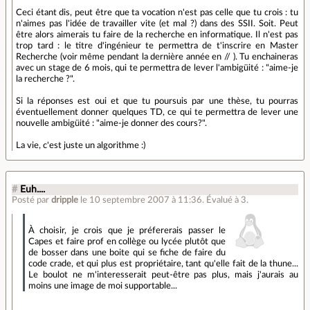
Ceci étant dis, peut être que ta vocation n'est pas celle que tu crois : tu
n'aimes pas l'idée de travailler vite (et mal ?) dans des SSII. Soit. Peut
être alors aimerais tu faire de la recherche en informatique. Il n'est pas
trop tard : le titre d'ingénieur te permettra de t'inscrire en Master
Recherche (voir même pendant la dernière année en // ). Tu enchaineras
avec un stage de 6 mois, qui te permettra de lever l'ambigüité : "aime-je
la recherche ?".
Si la réponses est oui et que tu poursuis par une thèse, tu pourras
éventuellement donner quelques TD, ce qui te permettra de lever une
nouvelle ambigüité : "aime-je donner des cours?".
La vie, c'est juste un algorithme :)
#
Euh....
Posté par
dripple
le 10 septembre 2007 à 11:36
.
Évalué à
3
.
À choisir, je crois que je préfererais passer le
Capes et faire prof en collège ou lycée plutôt que
de bosser dans une boite qui se fiche de faire du
code crade, et qui plus est propriétaire, tant qu'elle fait de la thune...
Le boulot ne m'interesserait peut-être pas plus, mais j'aurais au
moins une image de moi supportable...