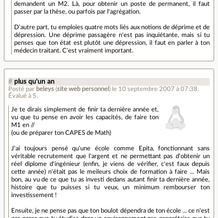
demandent un M2. Là, pour obtenir un poste de permanent, il faut
passer par la thèse, ou parfois par l'agrégation.
D'autre part, tu emploies quatre mots liés aux notions de déprime et de
dépression. Une déprime passagère n'est pas inquiétante, mais si tu
penses que ton état est plutôt une dépression, il faut en parler à ton
médecin traitant. C'est vraiment important.
#
plus qu'un an
Posté par
beleys
(
site web personnel
)
le 10 septembre 2007 à 07:38
.
Évalué à
5
.
Je te dirais simplement de finir ta dernière année et,
vu que tu pense en avoir les capacités, de faire ton
M1 en //
(ou de préparer ton CAPES de Math)
J'ai toujours pensé qu'une école comme Epita, fonctionnant sans
véritable recrutement que l'argent et ne permettant pas d'obtenir un
réel diplome d'ingénieur (enfin, je viens de vérifier, c'est faux depuis
cette année) n'était pas le meileurs choix de formation à faire ... Mais
bon, au vu de ce que tu as investi dedans autant finir ta dernière année,
histoire que tu puisses si tu veux, un minimum rembourser ton
investissement !
Ensuite, je ne pense pas que ton boulot dépendra de ton école ... ce n'est