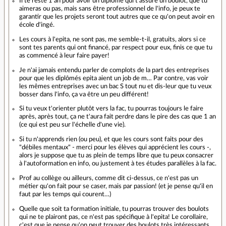
Il te reste 1 an pour avoir un diplôme qui t'assure un boulot, que tu
aimeras ou pas, mais sans être professionnel de l'info, je peux te
garantir que les projets seront tout autres que ce qu'on peut avoir en
école d'ingé.
Les cours à l'epita, ne sont pas, me semble-t-il, gratuits, alors si ce
sont tes parents qui ont financé, par respect pour eux, finis ce que tu
as commencé à leur faire payer!
Je n'ai jamais entendu parler de complots de la part des entreprises
pour que les diplômés epita aient un job de m… Par contre, vas voir
les mêmes entreprises avec un bac S tout nu et dis-leur que tu veux
bosser dans l'info, ça va être un peu différent!
Si tu veux t'orienter plutôt vers la fac, tu pourras toujours le faire
après, après tout, ça ne t'aura fait perdre dans le pire des cas que 1 an
(ce qui est peu sur l'échelle d'une vie).
Si tu n'apprends rien (ou peu), et que les cours sont faits pour des
"débiles mentaux" - merci pour les élèves qui apprécient les cours -,
alors je suppose que tu as plein de temps libre que tu peux consacrer
à l'autoformation en info, ou justement à tes études parallèles à la fac.
Prof au collège ou ailleurs, comme dit ci-dessus, ce n'est pas un
métier qu'on fait pour se caser, mais par passion! (et je pense qu'il en
faut par les temps qui courent…)
Quelle que soit ta formation initiale, tu pourras trouver des boulots
qui ne te plairont pas, ce n'est pas spécifique à l'epita! Le corollaire,
c'est que je pense qu'on peut trouver des boulots très intéressants