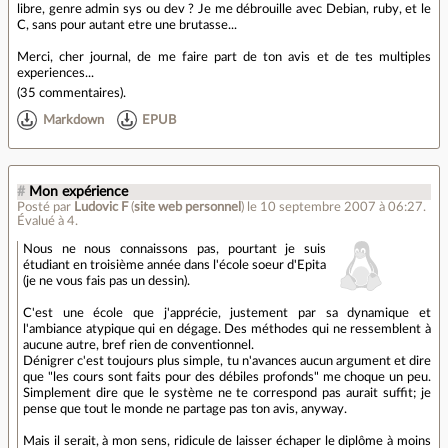
libre, genre admin sys ou dev ? Je me débrouille avec Debian, ruby, et le
C, sans pour autant etre une brutasse...
Merci, cher journal, de me faire part de ton avis et de tes multiples
experiences...
(
35 commentaires
).
Markdown
EPUB
#
Mon expérience
Posté par
Ludovic F
(
site web personnel
)
le 10 septembre 2007 à 06:27
.
Évalué à
4
.
Nous ne nous connaissons pas, pourtant je suis
étudiant en troisième année dans l'école soeur d'Epita
(je ne vous fais pas un dessin).
C'est une école que j'apprécie, justement par sa dynamique et
l'ambiance atypique qui en dégage. Des méthodes qui ne ressemblent à
aucune autre, bref rien de conventionnel.
Dénigrer c'est toujours plus simple, tu n'avances aucun argument et dire
que "les cours sont faits pour des débiles profonds" me choque un peu.
Simplement dire que le système ne te correspond pas aurait suffit; je
pense que tout le monde ne partage pas ton avis, anyway.
Mais il serait, à mon sens, ridicule de laisser échaper le diplôme à moins