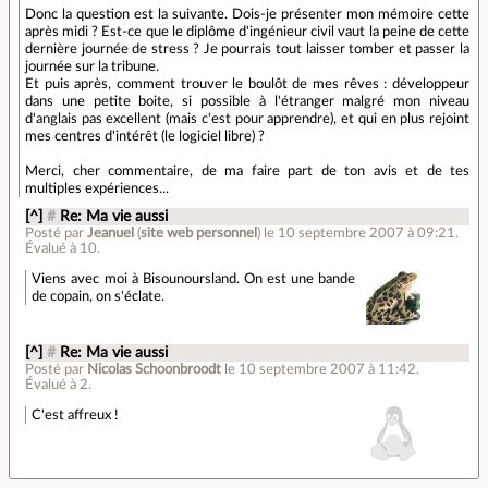
Donc la question est la suivante. Dois-je présenter mon mémoire cette
après midi ? Est-ce que le diplôme d'ingénieur civil vaut la peine de cette
dernière journée de stress ? Je pourrais tout laisser tomber et passer la
journée sur la tribune.
Et puis après, comment trouver le boulôt de mes rêves : développeur
dans une petite boite, si possible à l'étranger malgré mon niveau
d'anglais pas excellent (mais c'est pour apprendre), et qui en plus rejoint
mes centres d'intérêt (le logiciel libre) ?
Merci, cher commentaire, de ma faire part de ton avis et de tes
multiples expériences...
[^]
#
Re: Ma vie aussi
Posté par
Jeanuel
(
site web personnel
)
le 10 septembre 2007 à 09:21
.
Évalué à
10
.
Viens avec moi à Bisounoursland. On est une bande
de copain, on s'éclate.
[^]
#
Re: Ma vie aussi
Posté par
Nicolas Schoonbroodt
le 10 septembre 2007 à 11:42
.
Évalué à
2
.
C'est affreux !