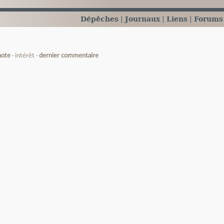
Dépêches
Journaux
Liens
Forums
note
intérêt
dernier commentaire
e