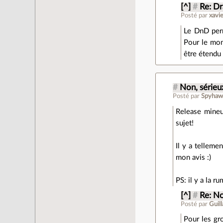
[^]
#
Re: D
Posté par
xavi
Le DnD perm
Pour le mom
être étendu 
#
Non, sérieux
Posté par
Spyhaw
Release mineu
sujet!
Il y a telleme
mon avis :)
PS: il y a la 
[^]
#
Re: No
Posté par
Guil
Pour les gr