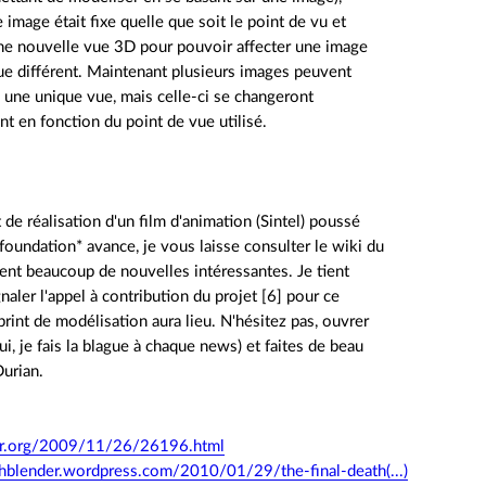
 image était fixe quelle que soit le point de vu et
r une nouvelle vue 3D pour pouvoir affecter une image
ue différent. Maintenant plusieurs images peuvent
à une unique vue, mais celle-ci se changeront
 en fonction du point de vue utilisé.
 de réalisation d'un film d'animation (Sintel) poussé
 foundation* avance, je vous laisse consulter le wiki du
ient beaucoup de nouvelles intéressantes. Je tient
naler l'appel à contribution du projet [6] pour ce
rint de modélisation aura lieu. N'hésitez pas, ouvrer
ui, je fais la blague à chaque news) et faites de beau
urian.
uxfr.org/2009/11/26/26196.html
hblender.wordpress.com/2010/01/29/the-final-death(...)