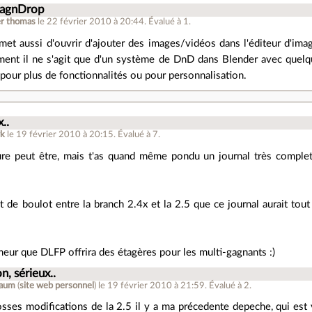
ragnDrop
er thomas
le 22 février 2010 à 20:44
.
Évalué à
1
.
et aussi d'ouvrir d'ajouter des images/vidéos dans l'éditeur d'ima
ent il ne s'agit que d'un système de DnD dans Blender avec quelqu
pour plus de fonctionnalités ou pour personnalisation.
..
k
le 19 février 2010 à 20:15
.
Évalué à
7
.
re peut être, mais t'as quand même pondu un journal très complet 
nt de boulot entre la branch 2.4x et la 2.5 que ce journal aurait 
rumeur que DLFP offrira des étagères pour les multi-gagnants :)
n, sérieux..
laum
(
site web personnel
)
le 19 février 2010 à 21:59
.
Évalué à
2
.
osses modifications de la 2.5 il y a ma précedente depeche, qui est 