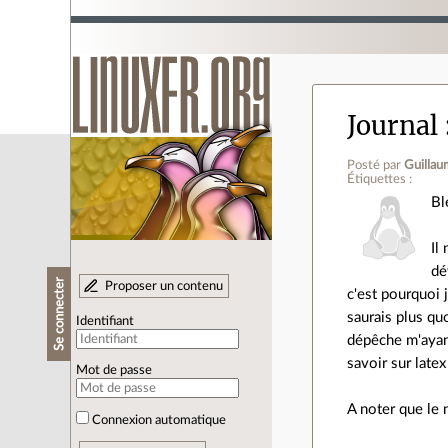
Journal
Posté par
Guillau
Étiquettes :
Bl
Il
dé
Se connecter
Proposer un contenu
c'est pourquoi 
saurais plus quo
Identifiant
dépêche m'ayan
savoir sur late
Mot de passe
A noter que le 
Connexion automatique