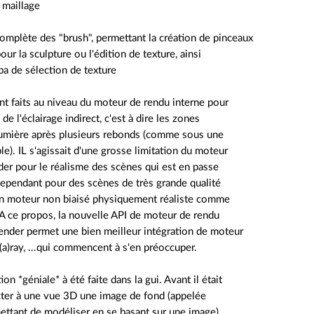
n maillage
omplète des "brush", permettant la création de pinceaux
ur la sculpture ou l'édition de texture, ainsi
a de sélection de texture
nt faits au niveau du moteur de rendu interne pour
de l'éclairage indirect, c'est à dire les zones
 lumière après plusieurs rebonds (comme sous une
le). IL s'agissait d'une grosse limitation du moteur
der pour le réalisme des scènes qui est en passe
 cependant pour des scènes de très grande qualité
 un moteur non biaisé physiquement réaliste comme
A ce propos, la nouvelle API de moteur de rendu
ender permet une bien meilleur intégration de moteur
a)ray, ...qui commencent à s'en préoccuper.
on *géniale* à été faite dans la gui. Avant il était
cter à une vue 3D une image de fond (appelée
ettant de modéliser en se basant sur une image),