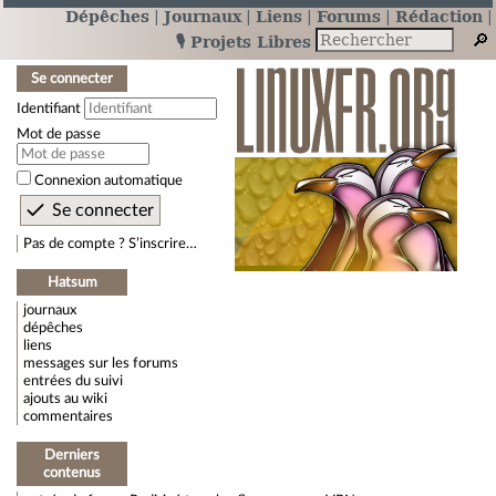
Dépêches
Journaux
Liens
Forums
Rédaction
🎙️ Projets Libres
Se connecter
Identifiant
Mot de passe
Connexion automatique
Pas de compte ? S’inscrire…
Hatsum
journaux
dépêches
liens
messages sur les forums
entrées du suivi
ajouts au wiki
commentaires
Derniers
contenus