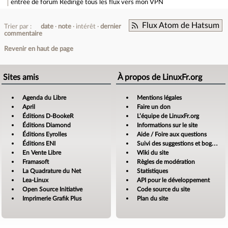
entrée de forum
Redirigé tous les flux vers mon VPN
Flux Atom de Hatsum
Trier par :
date
note
intérêt
dernier
commentaire
Revenir en haut de page
Sites amis
À propos de LinuxFr.org
Agenda du Libre
Mentions légales
April
Faire un don
Éditions D-BookeR
L’équipe de LinuxFr.org
Éditions Diamond
Informations sur le site
Éditions Eyrolles
Aide / Foire aux questions
Éditions ENI
Suivi des suggestions et bogues
En Vente Libre
Wiki du site
Framasoft
Règles de modération
La Quadrature du Net
Statistiques
Lea-Linux
API pour le développement
Open Source Initiative
Code source du site
Imprimerie Grafik Plus
Plan du site