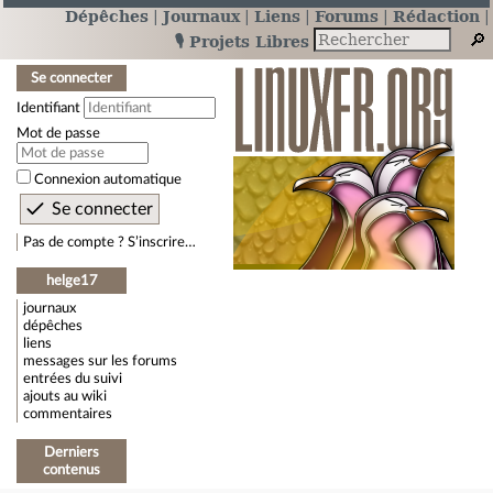
Dépêches
Journaux
Liens
Forums
Rédaction
🎙️ Projets Libres
Se connecter
Identifiant
Mot de passe
Connexion automatique
Pas de compte ? S’inscrire…
helge17
journaux
dépêches
liens
messages sur les forums
entrées du suivi
ajouts au wiki
commentaires
Derniers
contenus