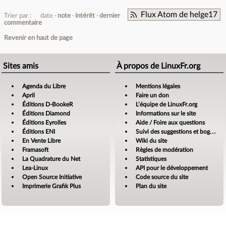
Flux Atom de helge17
Trier par :
date
note
intérêt
dernier
commentaire
Revenir en haut de page
Sites amis
À propos de LinuxFr.org
Agenda du Libre
Mentions légales
April
Faire un don
Éditions D-BookeR
L’équipe de LinuxFr.org
Éditions Diamond
Informations sur le site
Éditions Eyrolles
Aide / Foire aux questions
Éditions ENI
Suivi des suggestions et bogues
En Vente Libre
Wiki du site
Framasoft
Règles de modération
La Quadrature du Net
Statistiques
Lea-Linux
API pour le développement
Open Source Initiative
Code source du site
Imprimerie Grafik Plus
Plan du site