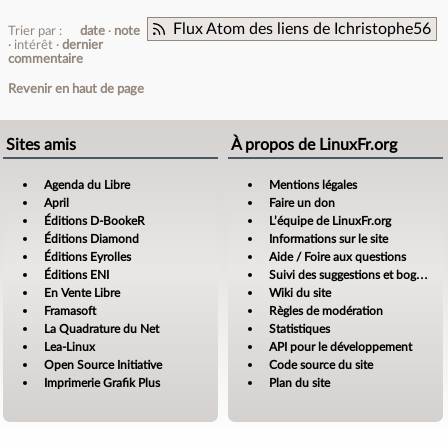
Flux Atom des liens de Ichristophe56
Trier par :
date
note
intérêt
dernier
commentaire
Revenir en haut de page
Sites amis
À propos de LinuxFr.org
Agenda du Libre
Mentions légales
April
Faire un don
Éditions D-BookeR
L’équipe de LinuxFr.org
Éditions Diamond
Informations sur le site
Éditions Eyrolles
Aide / Foire aux questions
Éditions ENI
Suivi des suggestions et bogues
En Vente Libre
Wiki du site
Framasoft
Règles de modération
La Quadrature du Net
Statistiques
Lea-Linux
API pour le développement
Open Source Initiative
Code source du site
Imprimerie Grafik Plus
Plan du site