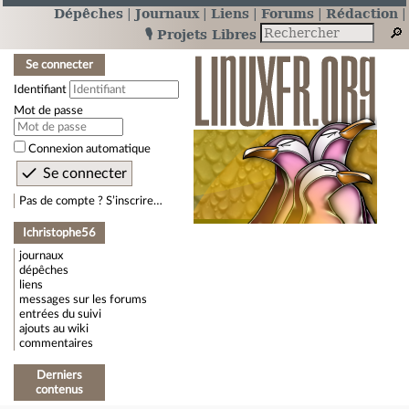
Dépêches
Journaux
Liens
Forums
Rédaction
🎙️ Projets Libres
Se connecter
Identifiant
Mot de passe
Connexion automatique
Pas de compte ? S’inscrire…
Ichristophe56
journaux
dépêches
liens
messages sur les forums
entrées du suivi
ajouts au wiki
commentaires
Derniers
contenus