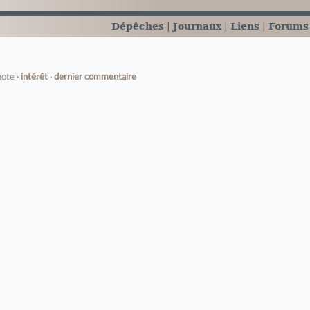
Dépêches
Journaux
Liens
Forums
note
intérêt
dernier commentaire
e