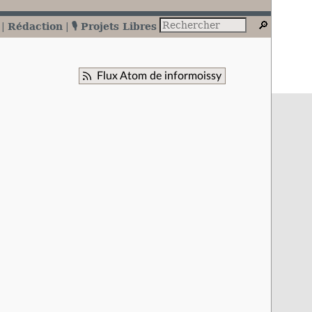
Rédaction
🎙️ Projets Libres
Flux Atom de informoissy