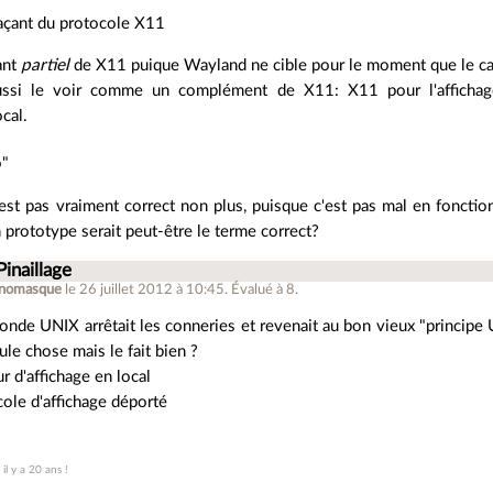
açant du protocole X11
ant
partiel
de X11 puique Wayland ne cible pour le moment que le cas
ssi le voir comme un complément de X11: X11 pour l'affichag
ocal.
o"
st pas vraiment correct non plus, puisque c'est pas mal en fonctio
 prototype serait peut-être le terme correct?
Pinaillage
inomasque
le 26 juillet 2012 à 10:45
.
Évalué à
8
.
monde UNIX arrêtait les conneries et revenait au bon vieux "principe U
ule chose mais le fait bien ?
r d'affichage en local
cole d'affichage déporté
 il y a 20 ans !