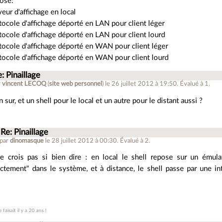
pose:
veur d'affichage en local
tocole d'affichage déporté en LAN pour client léger
tocole d'affichage déporté en LAN pour client lourd
tocole d'affichage déporté en WAN pour client léger
tocole d'affichage déporté en WAN pour client lourd
: Pinaillage
r
vincent LECOQ
(
site web personnel
)
le 26 juillet 2012 à 19:50
.
Évalué à
1
.
n sur, et un shell pour le local et un autre pour le distant aussi ?
Re: Pinaillage
 par
dinomasque
le 28 juillet 2012 à 00:30
.
Évalué à
2
.
e crois pas si bien dire : en local le shell repose sur un émula
ectement" dans le système, et à distance, le shell passe par une int
.
 faisait il y a 20 ans !