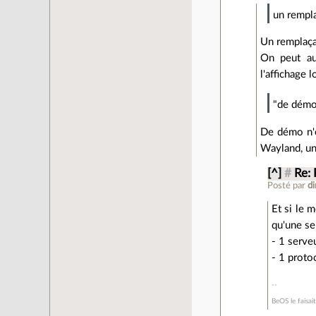
un rempl
Un remplaç
On peut au
l'affichage l
"de dém
De démo n'e
Wayland, un
[^]
#
Re: 
Posté par
d
Et si le 
qu'une se
- 1 serveu
- 1 proto
BeOS le faisait