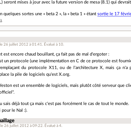
 seront mises à jour avec la future version de mesa (8.1) qui devrait
n quelques sortes une « beta 2 », la « beta 1 » étant
sortie le 17 févri
s
).
le 26 juillet 2012 à 01:41
.
Évalué à
10
.
 est encore chaud bouillant, ça fait pas de mal d'ergoter :
t un protocole (une implémentation en C de ce protocole est fournie
remplaçant du protocole X11, ou de l'architecture X, mais ça n'a 
lace la pile de logiciels qu'est X.org.
Weston est un ensemble de logiciels, mais plutôt côté serveur que cli
fficiel".
u sais déjà tout ça mais c'est pas forcément le cas de tout le monde.
 pour le Nal :).
naillage
le 26 juillet 2012 à 09:22
.
Évalué à
4
.