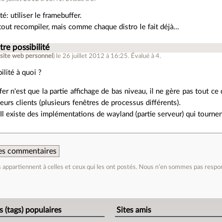
té: utiliser le framebuffer.
e tout recompiler, mais comme chaque distro le fait déjà…
tre possibilité
(
site web personnel
)
le 26 juillet 2012 à 16:25
.
Évalué à
4
.
ilité à quoi ?
er n'est que la partie affichage de bas niveau, il ne gère pas tout ce 
ieurs clients (plusieurs fenêtres de processus différents).
, Il existe des implémentations de wayland (partie serveur) qui tournen
 des commentaires
appartiennent à celles et ceux qui les ont postés. Nous n’en sommes pas respo
e
s (tags) populaires
Sites amis