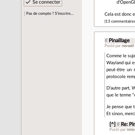
d'OpenGL)
Pas de compte ? S’inscrire…
Cela est donc e
(
13 commentaire
#
Pinaillage
Posté par
navaati
Comme le sujet
Wayland qui es
peut-être un 
protocole remp
D'autre part, 
que le terme "o
Je pense que t
Et sinon, merci
[^]
#
Re: Pi
Posté par
reno