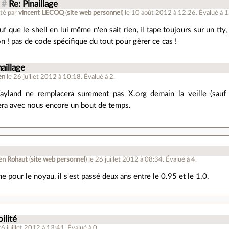
#
Re: Pinaillage
té par
vincent LECOQ
(
site web personnel
)
le 10 août 2012 à 12:26
.
Évalué à
1
uf que le shell en lui même n'en sait rien, il tape toujours sur un tty,
n ! pas de code spécifique du tout pour gèrer ce cas !
naillage
en
le 26 juillet 2012 à 10:18
.
Évalué à
2
.
ayland ne remplacera surement pas X.org demain la veille (sauf 
ra avec nous encore un bout de temps.
en Rohaut
(
site web personnel
)
le 26 juillet 2012 à 08:34
.
Évalué à
4
.
e pour le noyau, il s'est passé deux ans entre le 0.95 et le 1.0.
ilité
26 juillet 2012 à 13:41
.
Évalué à
0
.