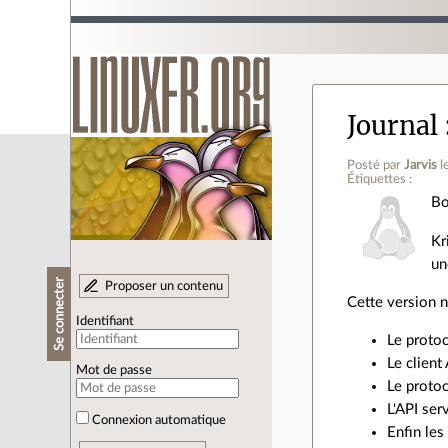
Journal
Posté par
Jarvis
l
Étiquettes :
Bo
Kr
un
Se connecter
Proposer un contenu
Cette version n'
Identifiant
Le protoc
Le client
Mot de passe
Le protoc
L'API ser
Connexion automatique
Enfin les