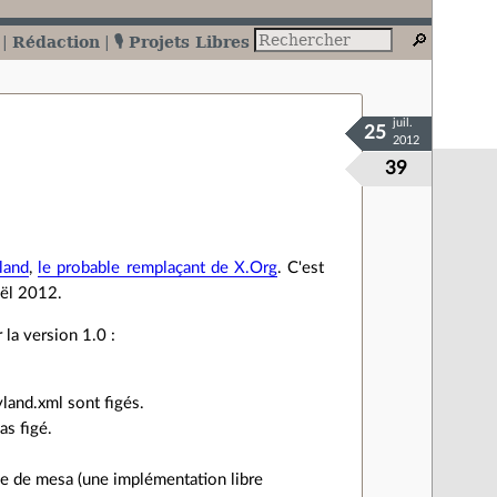
Rédaction
🎙️ Projets Libres
juil.
25
2012
39
land
,
le probable remplaçant de X.Org
. C'est
oël 2012.
 la version 1.0 :
land.xml sont figés.
as figé.
tie de mesa (une implémentation libre