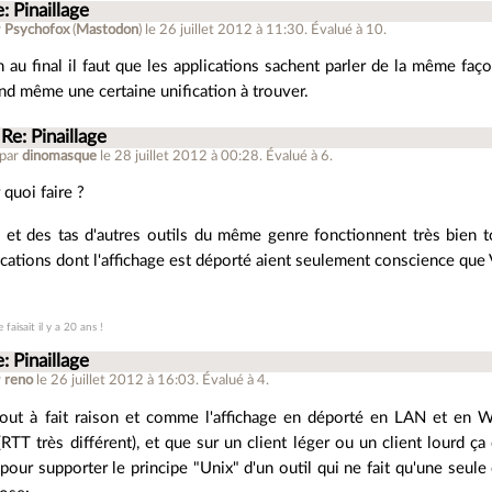
: Pinaillage
r
Psychofox
(
Mastodon
)
le 26 juillet 2012 à 11:30
.
Évalué à
10
.
 au final il faut que les applications sachent parler de la même façon
nd même une certaine unification à trouver.
Re: Pinaillage
 par
dinomasque
le 28 juillet 2012 à 00:28
.
Évalué à
6
.
 quoi faire ?
et des tas d'autres outils du même genre fonctionnent très bien t
ications dont l'affichage est déporté aient seulement conscience que
 faisait il y a 20 ans !
: Pinaillage
r
reno
le 26 juillet 2012 à 16:03
.
Évalué à
4
.
tout à fait raison et comme l'affichage en déporté en LAN et en
RTT très différent), et que sur un client léger ou un client lourd 
pour supporter le principe "Unix" d'un outil qui ne fait qu'une seule 