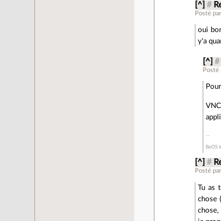
[^]
#
Re
Posté pa
oui bon
y'a qua
[^]
#
Posté
Pour
VNC 
appl
BeOS le
[^]
#
Re
Posté pa
Tu as 
chose (
chose, 