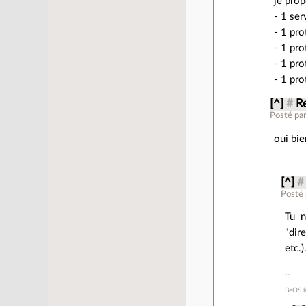
je pro
- 1 ser
- 1 pro
- 1 pro
- 1 pro
- 1 pro
[^]
#
Re
Posté pa
oui bie
[^]
#
Posté
Tu n
"dir
etc.)
BeOS le