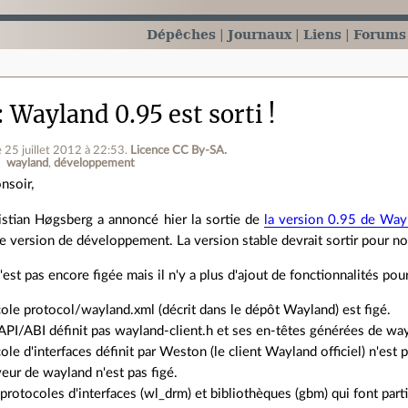
Dépêches
Journaux
Liens
Forums
Wayland 0.95 est sorti !
e 25 juillet 2012 à 22:53
.
Licence CC By‑SA.
wayland
développement
nsoir,
istian Høgsberg a annoncé hier la sortie de
la version 0.95 de Way
e version de développement. La version stable devrait sortir pour n
est pas encore figée mais il n'y a plus d'ajout de fonctionnalités pour
ole protocol/wayland.xml (décrit dans le dépôt Wayland) est figé.
 API/ABI définit pas wayland-client.h et ses en-têtes générées de way
ole d'interfaces définit par Weston (le client Wayland officiel) n'est p
veur de wayland n'est pas figé.
 protocoles d'interfaces (wl_drm) et bibliothèques (gbm) qui font par