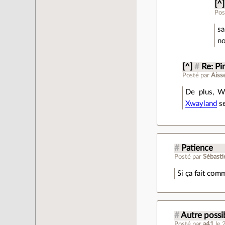
[^]
Pos
sa
no
[^]
#
Re: Pi
Posté par
Aiss
De plus, W
Xwayland
se
#
Patience
Posté par
Sébasti
Si ça fait comm
#
Autre possib
Posté par
a41
le 