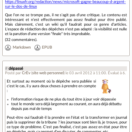
https://linuxfr.org/redaction/news/microsoft-gagne-beaucoup-d-argent-
sur-le-dos-de-linux
Que l'on ne se trompe pas, il ne s'agit pas d'une critique. Le contenu est
intéressant et n'est effectivement pas assez finalisé pour être publié.
Mais clairement, c'est un wiki qu'il faudrait pour ce genre d'articles.
L'espace de rédaction des dépêches n'est pas adapté : la visibilité est nulle
et la parution d'une version "finale" très improbable.
(
32 commentaires
).
Markdown
EPUB
#
dépassé
Posté par
CrEv
(
site web personnel
)
le 03 avril 2012 à 11:00
.
Évalué à
6
.
Et surtout au moment où la dépêche sera publiée si
c'est le cas, il y aura deux choses à prendre en compte
:
l'information risque de ne plus du tout être à jour voir dépassée
tout le monde sera déjà largement au courant, en aura déjà débattu
depuis pas mal de temps
Peut-être oui faudrait-il la prendre en l'état et la transformer en journal
puis la supprimer de la tribune ? les journaux sont bien là, je trouve, pour
ce type de problème. C'est pas finalisé, c'est pas assez en état pour être
en dépêche, mais ça permet d'en discuter, de commenter, etc.