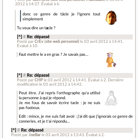
2012 à 14:37
.
Évalué à
6
.
donc ce genre de tâcle je l'ignore tout
simplement
Tu veux dire un t
a
cle ?
[^]
#
Re: dépassé
Posté par
CrEv
(
site web personnel
)
le 03 avril 2012 à 14:41
.
Évalué à
10
.
Faut mettre le a en gras ? Je savais pas…
[^]
#
Re: dépassé
Posté par
CHP
le 03 avril 2012 à 14:41
.
Évalué à
2
.
Dernière
modification le 03 avril 2012 à 14:42.
Peut être. J'ai repris l'orthographe qu'a utilisé
la personne à qui je répond.
Je me fous de savoir écrire tacle : je ne suis
pas footeux.
Edit : mince, je me suis fait avoir : j'ai dit que j'ignorais ce genre de
conneries, et je t'ai répondu…
[^]
#
Re: dépassé
Posté par
JoeBar
le 03 avril 2012 à 13:43
.
Évalué à
2
.