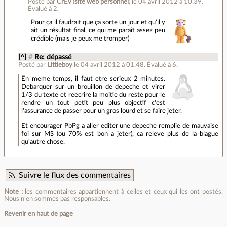
Posté par
CrEv
(
site web personnel
)
le 04 avril 2012 à 10:39
.
Évalué à
2
.
Pour ça il faudrait que ça sorte un jour et qu'il y
ait un résultat final, ce qui me paraît assez peu
crédible (mais je peux me tromper)
[^]
#
Re: dépassé
Posté par
Littleboy
le 04 avril 2012 à 01:48
.
Évalué à
6
.
En meme temps, il faut etre serieux 2 minutes.
Debarquer sur un brouillon de depeche et virer
1/3 du texte et reecrire la moitie du reste pour le
rendre un tout petit peu plus objectif c'est
l'assurance de passer pour un gros lourd et se faire jeter.
Et encourager PbPg a aller editer une depeche remplie de mauvaise
foi sur MS (ou 70% est bon a jeter), ca releve plus de la blague
qu'autre chose.
Suivre le flux des commentaires
Note :
les commentaires appartiennent à celles et ceux qui les ont postés.
Nous n’en sommes pas responsables.
Revenir en haut de page