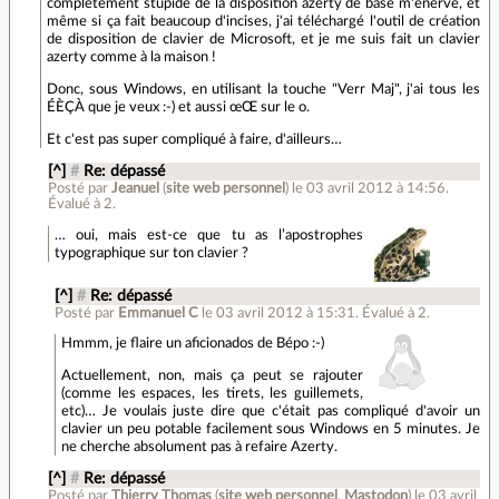
complètement stupide de la disposition azerty de base m'énerve, et
même si ça fait beaucoup d'incises, j'ai téléchargé l'outil de création
de disposition de clavier de Microsoft, et je me suis fait un clavier
azerty comme à la maison !
Donc, sous Windows, en utilisant la touche "Verr Maj", j'ai tous les
ÉÈÇÀ que je veux :-) et aussi œŒ sur le o.
Et c'est pas super compliqué à faire, d'ailleurs…
[^]
#
Re: dépassé
Posté par
Jeanuel
(
site web personnel
)
le 03 avril 2012 à 14:56
.
Évalué à
2
.
… oui, mais est-ce que tu as l’apostrophes
typographique sur ton clavier ?
[^]
#
Re: dépassé
Posté par
Emmanuel C
le 03 avril 2012 à 15:31
.
Évalué à
2
.
Hmmm, je flaire un aficionados de Bépo :-)
Actuellement, non, mais ça peut se rajouter
(comme les espaces, les tirets, les guillemets,
etc)… Je voulais juste dire que c'était pas compliqué d'avoir un
clavier un peu potable facilement sous Windows en 5 minutes. Je
ne cherche absolument pas à refaire Azerty.
[^]
#
Re: dépassé
Posté par
Thierry Thomas
(
site web personnel
,
Mastodon
)
le 03 avril