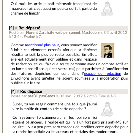
Oui, mais les articles anti-microsoft transpirant de
mauvaise foi, c'est aussi un peu ca qui fait partie du
charme de linuxfr
[^]
#
Re: dépassé
Posté par
Florent Zara
(
site web personnel
,
Mastodon
)
le 03 avril 2012
à 13:44
.
Évalué à
7
.
Comme
mentionné plus haut
, vous pouvez modifier
à loisir ces éléments erronés afin que la dépêche
résultante soit la plus correcte possible. En effet,
elle est actuellement non publiée et dans l'espace
de rédaction, ce qui fait que toute personne avec un compte actif et
un karma positif (ce qui est votre cas) peut participer à l'amélioration
des futures dépêches qui sont dans l'
espace de rédaction
de
LinuxFr.org avant qu'elles ne soient soumises à la modération puis
publiée sur le site.
[^]
#
Re: dépassé
Posté par
pasBill pasGates
le 03 avril 2012 à 22:28
.
Évalué à
8
.
Super, tu vas reagir comment une fois que j'aurai
vire la moitie du contenu de cette depeche ?
Ce systeme fonctionnerait si les opinions ici
etaient balancees, la realite est qu'il y a un fort parti pris anti-MS sur
ce site, il y a a peu pres zero chances de modifier cette depeche pour
la rendre impartiale vu les auteurs et certains des moderateurs.