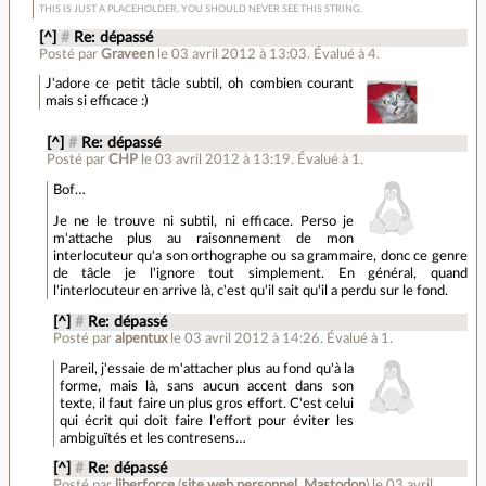
THIS IS JUST A PLACEHOLDER. YOU SHOULD NEVER SEE THIS STRING.
[^]
#
Re: dépassé
Posté par
Graveen
le 03 avril 2012 à 13:03
.
Évalué à
4
.
J'adore ce petit tâcle subtil, oh combien courant
mais si efficace :)
[^]
#
Re: dépassé
Posté par
CHP
le 03 avril 2012 à 13:19
.
Évalué à
1
.
Bof…
Je ne le trouve ni subtil, ni efficace. Perso je
m'attache plus au raisonnement de mon
interlocuteur qu'a son orthographe ou sa grammaire, donc ce genre
de tâcle je l'ignore tout simplement. En général, quand
l'interlocuteur en arrive là, c'est qu'il sait qu'il a perdu sur le fond.
[^]
#
Re: dépassé
Posté par
alpentux
le 03 avril 2012 à 14:26
.
Évalué à
1
.
Pareil, j'essaie de m'attacher plus au fond qu'à la
forme, mais là, sans aucun accent dans son
texte, il faut faire un plus gros effort. C'est celui
qui écrit qui doit faire l'effort pour éviter les
ambiguïtés et les contresens…
[^]
#
Re: dépassé
Posté par
liberforce
(
site web personnel
,
Mastodon
)
le 03 avril