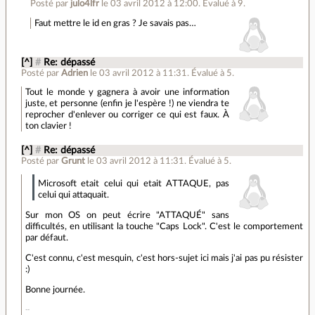
Posté par
julo4lfr
le 03 avril 2012 à 12:00
.
Évalué à
9
.
Faut mettre le id en gras ? Je savais pas…
[^]
#
Re: dépassé
Posté par
Adrien
le 03 avril 2012 à 11:31
.
Évalué à
5
.
Tout le monde y gagnera à avoir une information
juste, et personne (enfin je l'espère !) ne viendra te
reprocher d'enlever ou corriger ce qui est faux. À
ton clavier !
[^]
#
Re: dépassé
Posté par
Grunt
le 03 avril 2012 à 11:31
.
Évalué à
5
.
Microsoft etait celui qui etait ATTAQUE, pas
celui qui attaquait.
Sur mon OS on peut écrire "ATTAQUÉ" sans
difficultés, en utilisant la touche "Caps Lock". C'est le comportement
par défaut.
C'est connu, c'est mesquin, c'est hors-sujet ici mais j'ai pas pu résister
:)
Bonne journée.