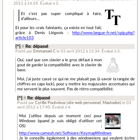
2012 à 14:59
.
Évalué à
3
.
Et c'est pas super compliqué à faire,
d'ailleurs…
Et pour les vrais fainéants, ça existe en tout fait,
grâce à Denis Liégeois :
http://www.langue-fr.net/spip.php?
article103
[^]
#
Re: dépassé
Posté par
Emmanuel C
le 03 avril 2012 à 15:34
.
Évalué à
3
.
Oui, sauf que son clavier a le gros défaut à mon
gout de garder la compatibilité avec le clavier de
base.
Moi, j'ai juste cassé ce qui ne me plaisait pas (à savoir la rangée de
chiffres en caps lock), pour y mettre les majuscules accentuées qui
me servent le plus souvent. Pas de rétro-compatibilité.
[^]
#
Re: dépassé
Posté par
Cyrille Pontvieux
(
site web personnel
,
Mastodon
)
le 03
avril 2012 à 17:40
.
Évalué à
4
.
Moi j'utilise depuis un moment ceci pour
Windows (quand je suis obligé d'utiliser cet
OS) :
http://www.cameuh.net/Software/KeymapWindows
Je le conseille également à des windowsiens qui veulent écrire