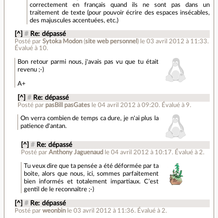
correctement en français quand ils ne sont pas dans un
traitement de texte (pour pouvoir écrire des espaces insécables,
des majuscules accentuées, etc.)
[^]
#
Re: dépassé
Posté par
Sytoka Modon
(
site web personnel
)
le 03 avril 2012 à 11:33
.
Évalué à
10
.
Bon retour parmi nous, j'avais pas vu que tu était
revenu ;-)
A+
[^]
#
Re: dépassé
Posté par
pasBill pasGates
le 04 avril 2012 à 09:20
.
Évalué à
9
.
On verra combien de temps ca dure, je n'ai plus la
patience d'antan.
[^]
#
Re: dépassé
Posté par
Anthony Jaguenaud
le 04 avril 2012 à 10:17
.
Évalué à
2
.
Tu veux dire que ta pensée a été déformée par ta
boite, alors que nous, ici, sommes parfaitement
bien informés et totalement impartiaux. C’est
gentil de le reconnaître ;-)
[^]
#
Re: dépassé
Posté par
weonbin
le 03 avril 2012 à 11:36
.
Évalué à
2
.