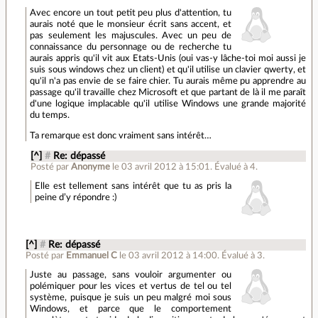
Avec encore un tout petit peu plus d'attention, tu
aurais noté que le monsieur écrit sans accent, et
pas seulement les majuscules. Avec un peu de
connaissance du personnage ou de recherche tu
aurais appris qu'il vit aux Etats-Unis (oui vas-y lâche-toi moi aussi je
suis sous windows chez un client) et qu'il utilise un clavier qwerty, et
qu'il n'a pas envie de se faire chier. Tu aurais même pu apprendre au
passage qu'il travaille chez Microsoft et que partant de là il me paraît
d'une logique implacable qu'il utilise Windows une grande majorité
du temps.
Ta remarque est donc vraiment sans intérêt…
[^]
#
Re: dépassé
Posté par
Anonyme
le 03 avril 2012 à 15:01
.
Évalué à
4
.
Elle est tellement sans intérêt que tu as pris la
peine d’y répondre :)
[^]
#
Re: dépassé
Posté par
Emmanuel C
le 03 avril 2012 à 14:00
.
Évalué à
3
.
Juste au passage, sans vouloir argumenter ou
polémiquer pour les vices et vertus de tel ou tel
système, puisque je suis un peu malgré moi sous
Windows, et parce que le comportement