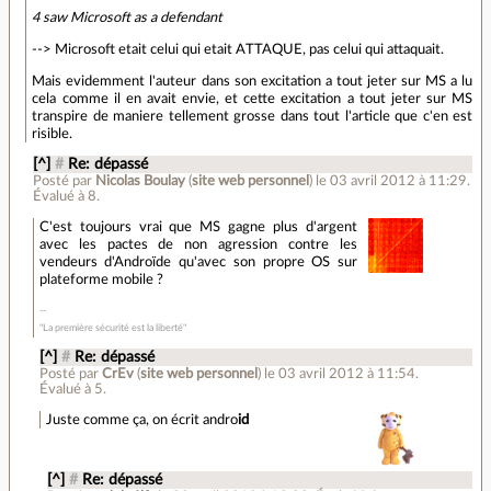
4 saw Microsoft as a defendant
--> Microsoft etait celui qui etait ATTAQUE, pas celui qui attaquait.
Mais evidemment l'auteur dans son excitation a tout jeter sur MS a lu
cela comme il en avait envie, et cette excitation a tout jeter sur MS
transpire de maniere tellement grosse dans tout l'article que c'en est
risible.
[^]
#
Re: dépassé
Posté par
Nicolas Boulay
(
site web personnel
)
le 03 avril 2012 à 11:29
.
Évalué à
8
.
C'est toujours vrai que MS gagne plus d'argent
avec les pactes de non agression contre les
vendeurs d'Androïde qu'avec son propre OS sur
plateforme mobile ?
"La première sécurité est la liberté"
[^]
#
Re: dépassé
Posté par
CrEv
(
site web personnel
)
le 03 avril 2012 à 11:54
.
Évalué à
5
.
Juste comme ça, on écrit andro
id
[^]
#
Re: dépassé