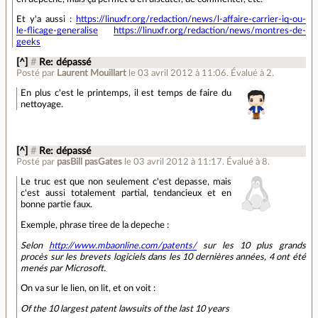
Et y'a aussi :
https://linuxfr.org/redaction/news/l-affaire-carrier-iq-ou-
le-flicage-generalise
https://linuxfr.org/redaction/news/montres-de-
geeks
[^]
#
Re: dépassé
Posté par
Laurent Mouillart
le 03 avril 2012 à 11:06
.
Évalué à
2
.
En plus c'est le printemps, il est temps de faire du
nettoyage.
[^]
#
Re: dépassé
Posté par
pasBill pasGates
le 03 avril 2012 à 11:17
.
Évalué à
8
.
Le truc est que non seulement c'est depasse, mais
c'est aussi totalement partial, tendancieux et en
bonne partie faux.
Exemple, phrase tiree de la depeche :
Selon
http://www.mbaonline.com/patents/
sur les 10 plus grands
procès sur les brevets logiciels dans les 10 dernières années, 4 ont été
menés par Microsoft.
On va sur le lien, on lit, et on voit :
Of the 10 largest patent lawsuits of the last 10 years