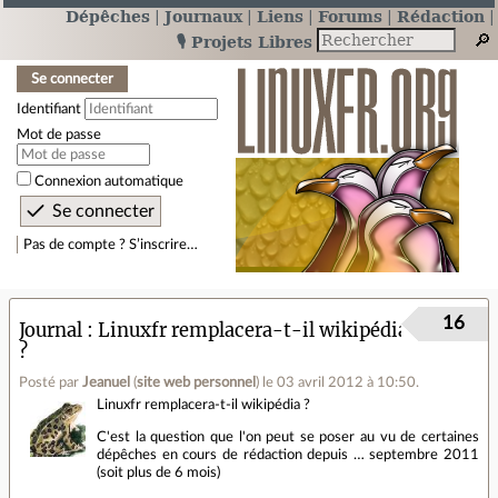
Dépêches
Journaux
Liens
Forums
Rédaction
🎙️ Projets Libres
Se connecter
Identifiant
Mot de passe
Connexion automatique
Pas de compte ? S’inscrire…
16
Journal
Linuxfr remplacera-t-il wikipédia
?
Posté par
Jeanuel
(
site web personnel
)
le 03 avril 2012 à 10:50
.
Linuxfr remplacera-t-il wikipédia ?
C'est la question que l'on peut se poser au vu de certaines
dépêches en cours de rédaction depuis … septembre 2011
(soit plus de 6 mois)