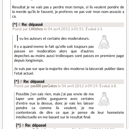
Resultat je ne vais pas y perdre mon temps, si ils veulent pondre de
la merde qu'ils le fassent, je preferes ne pas voir mon nom associe a
ca.
[^]
#
Re: dépassé
Posté par
Littleboy
le 04 avril 2012 à 01:51
.
Évalué à
3
.
vu les auteurs et certains des moderateurs.
Il y a quand meme le fait qu'elle soit toujours pas
passee en moderation alors que d'autres
depeches au moins aussi trollesques sont passes en premiere page
depuis longtemps.
Je suis pas sur que la majorite des moderos la laisserait publier dans
l'etat actuel.
[^]
#
Re: dépassé
Posté par
pasBill pasGates
le 04 avril 2012 à 09:19
.
Évalué à
8
.
Possible j'en sais rien, mais j'ai pas envie de me
taper une petite gueguerre avec certains
d'entre eux la dessus, donc je vais les laisser
pondre ca comme ils veulent, je me
contenterais de dire ce que je pense de leur honnetete
intellectuelle en me basant sur le resultat final.
[^]
#
Re: dépassé