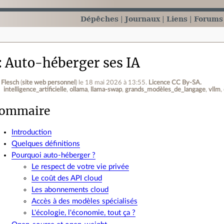
Dépêches
Journaux
Liens
Forums
Auto-héberger ses IA
 Flesch
(
site web personnel
)
le 18 mai 2026 à 13:55
.
Licence CC By‑SA.
intelligence_artificielle
ollama
llama-swap
grands_modèles_de_langage
vllm
ommaire
Introduction
Quelques définitions
Pourquoi auto-héberger ?
Le respect de votre vie privée
Le coût des API cloud
Les abonnements cloud
Accès à des modèles spécialisés
L'écologie, l'économie, tout ça ?