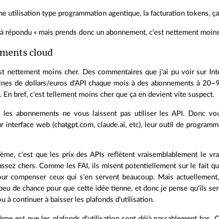
ne utilisation type programmation agentique, la facturation tokens, ça 
jà répondu « mais prends donc un abonnement, c'est nettement moins 
ments cloud
'est nettement moins cher. Des commentaires que j'ai pu voir sur In
aines de dollars/euros d'API chaque mois à des abonnements à 20~9
. En bref, c'est tellement moins cher que ça en devient vite suspect.
 les abonnements ne vous laissent pas utiliser les API. Donc vo
ur interface web (chatgpt.com, claude.ai, etc), leur outil de progra
ème, c'est que les prix des APIs reflètent vraisemblablement le 
ssez chers. Comme les FAI, ils misent potentiellement sur le fait que
r compenser ceux qui s'en servent beaucoup. Mais actuellement, l
 peu de chance pour que cette idée tienne, et donc je pense qu'ils s
 à continuer à baisser les plafonds d'utilisation.
me est que les plafonds d'utilisation sont déjà passablement bas. Q