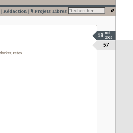
Rédaction
🎙️ Projets Libres
mai
18
2026
57
docker
retex