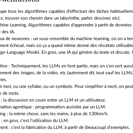
oupe tous les algorithmes capables d'effectuer des tâches habituellem
s, trouver son chemin dans un labyrinthe, parler, dessiner, etc).
ine Learning. Algorithmes capables d'apprendre à partir de données
 des IA.
ux de neurones : un sous-ensemble du machine-learning, où on a ten
ent échoué, mais où ça a quand même donné des résultats utilisable
rge-Language Model. En gros, une IA qui génère du texte et discute
s
tive : Techniquement, les LLMs en font partie, mais on s'en sert aussi
ement des images, de la vidéo, etc (autrement dit, tout sauf les LLM
nes.
n mot, ou une syllabe, ou un symbole. Pour simplifier à mort, on peu
e de mots.
: la discussion en cours entre un LLM et un utilisateur.
ation agentique : programmation assistée par un LLM.
ing : la même chose, sans les mains, à plus de 130km/h.
 : en gros, c'est l'utilisation du LLM.
ent : c'est la fabrication du LLM, à partir de (beaucoup) d'exemples.