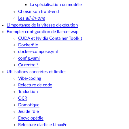
La spécialisation du modèle
Choisir son front-end
Les
all-in-one
L'importance de la vitesse d’exécution
Exemple: configuration de llama-swap
CUDA et Nvidia Container Toolkit
Dockerfile
docker-compose.yml
config.yaml
Ça rentre ?
Utilisations concrètes et limites
Vibe-coding
Relecture de code
Traduction
OCR
Domotique
Jeu de rôle
Encyclopédie
Relecture d'article LinuxFr