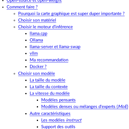
Open-source et open-weight
Comment faire ?
Pourquoi la carte graphique est super duper importante ?
Choisir son matériel
Choisir le moteur d'inférence
llama.cpp
Ollama
llama-server et llama-swap
vllm
Ma recommandation
Docker ?
Choisir son modèle
La taille du modèle
La taille du contexte
La vitesse du modèle
Modèles pensants
Modèles denses ou mélanges d'experts (
MoE
)
Autre caractéristiques
Les modèles
instruct
Support des outils