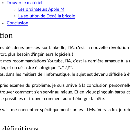
Trouver le matériel
Les ordinateurs Apple M
La solution de Dédé la bricole
Conclusion
tion
les décideurs pressés sur LinkedIn, l'IA, c'est la nouvelle révolution
tôt, plus besoin d'ingénieurs logiciels !
oit mes recommandations Youtube, l'IA, c'est la dernière arnaque à 
fler, et un désastre écologique ¯\
(ツ)
/¯.
s, dans les métiers de l'informatique, le sujet est devenu difficile à é
près examen du problème, je suis arrivé à la conclusion personnelle 
trouver comment s'en servir au mieux. Et en vieux pingouin barbu co
ce possibles et trouver comment auto-héberger la bête.
je vais me concentrer spécifiquement sur les LLMs. Vers la fin, je re
 définitions