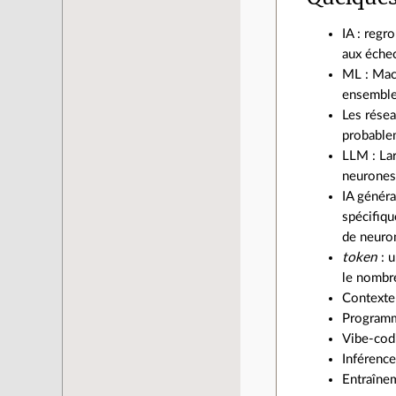
IA : regr
aux échec
ML : Mach
ensemble
Les résea
probablem
LLM : La
neurone
IA généra
spécifiqu
de neuro
token
: u
le nombr
Contexte 
Programm
Vibe-cod
Inférence
Entraînem