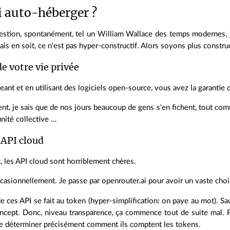
 auto-héberger ?
uestion, spontanément, tel un William Wallace des temps modernes, j
 Mais en soit, ce n'est pas hyper-constructif. Alors soyons plus construc
de votre vie privée
ant et en utilisant des logiciels open-source, vous avez la garantie
t, je sais que de nos jours beaucoup de gens s'en fichent, tout c
nité collective …
 API cloud
t, les API cloud sont horriblement chères.
occasionnellement. Je passe par openrouter.ai pour avoir un vaste cho
de ces API se fait au token (hyper-simplification: on paye au mot). S
cept. Donc, niveau transparence, ça commence tout de suite mal. Pi
 de déterminer précisément comment ils comptent les tokens.