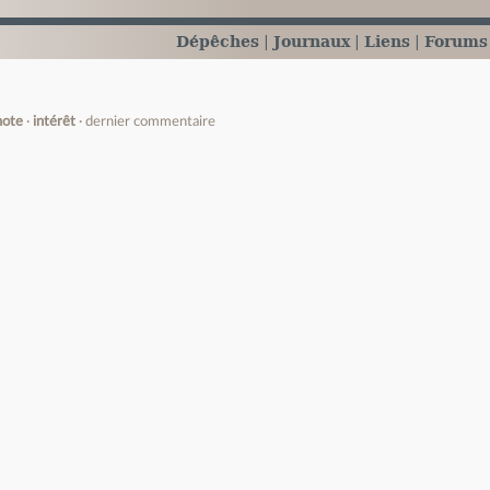
Dépêches
Journaux
Liens
Forums
note
intérêt
dernier commentaire
e