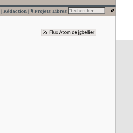
Rédaction
🎙️ Projets Libres
Flux Atom de jgbellier