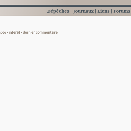
Dépêches
Journaux
Liens
Forums
note
intérêt
dernier commentaire
e