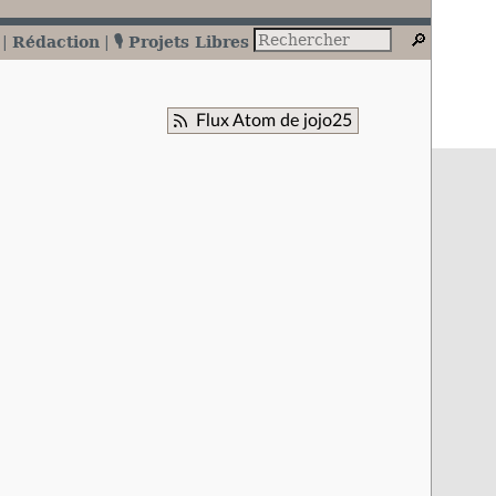
Rédaction
🎙️ Projets Libres
Flux Atom de jojo25