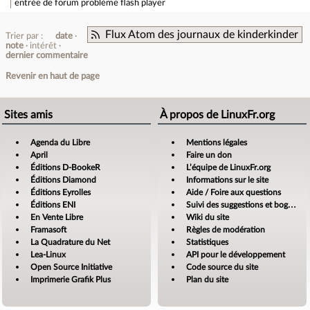
entrée de forum
problème flash player
Flux Atom des journaux de kinderkinder
Trier par :
date
note
intérêt
dernier commentaire
Revenir en haut de page
Sites amis
À propos de LinuxFr.org
Agenda du Libre
Mentions légales
April
Faire un don
Éditions D-BookeR
L’équipe de LinuxFr.org
Éditions Diamond
Informations sur le site
Éditions Eyrolles
Aide / Foire aux questions
Éditions ENI
Suivi des suggestions et bogues
En Vente Libre
Wiki du site
Framasoft
Règles de modération
La Quadrature du Net
Statistiques
Lea-Linux
API pour le développement
Open Source Initiative
Code source du site
Imprimerie Grafik Plus
Plan du site