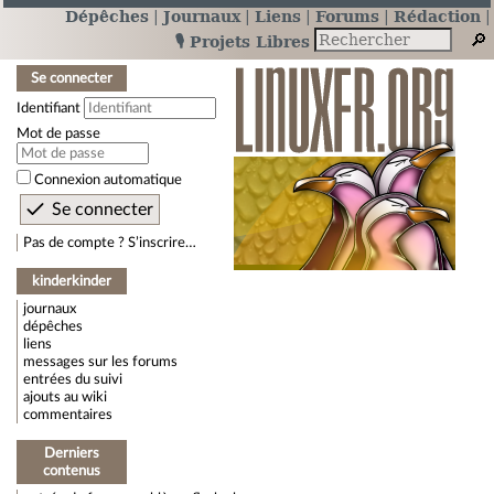
Dépêches
Journaux
Liens
Forums
Rédaction
🎙️ Projets Libres
Se connecter
Identifiant
Mot de passe
Connexion automatique
Pas de compte ? S’inscrire…
kinderkinder
journaux
dépêches
liens
messages sur les forums
entrées du suivi
ajouts au wiki
commentaires
Derniers
contenus