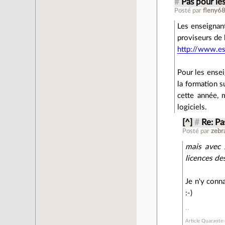
#
Pas pour le
Posté par
fleny6
Les enseignant
proviseurs de l
http://www.es
Pour les ensei
la formation s
cette année, 
logiciels.
[^]
#
Re: Pa
Posté par
zebr
mais avec 
licences des
Je n'y conna
:-)
Article Quarante-