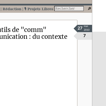
Rédaction
🎙️ Projets Libres
mar.
outils de "comm"
27
2010
unication : du contexte
7