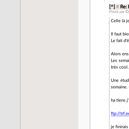
[^]
#
Re: 
Posté par
C
Celle là j
Il faut b
Le fait d
Alors ens
Les semai
très cool.
Une étud
semaine. 
ha tiens 
ftp://trf
je finirai