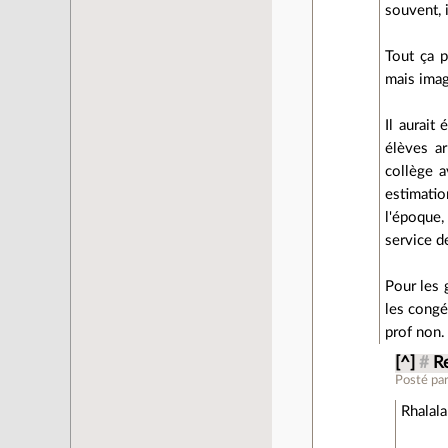
souvent, i
Tout ça p
mais imag
Il aurait
élèves ar
collège a
estimati
l'époque,
service d
Pour les 
les congé
prof non.
[^]
#
Re
Posté pa
Rhalala