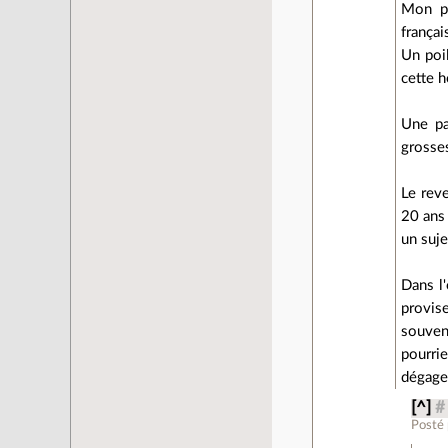
Mon pa
françai
Un poil
cette h
Une pa
grosses
Le reve
20 ans 
un suje
Dans l'
provise
souven
pourri
dégagen
[^]
#
Posté