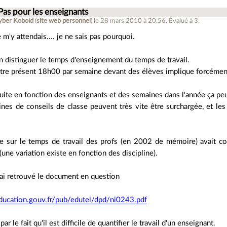
Pas pour les enseignants
yber Kobold
(
site web personnel
)
le 28 mars 2010 à 20:56
.
Évalué à
3
.
e m'y attendais.... je ne sais pas pourquoi.
ien distinguer le temps d'enseignement du temps de travail.
'être présent 18h00 par semaine devant des élèves implique forcément
uite en fonction des enseignants et des semaines dans l'année ça peut
nes de conseils de classe peuvent très vite être surchargée, et les
e sur le temps de travail des profs (en 2002 de mémoire) avait co
(une variation existe en fonction des discipline).
j'ai retrouvé le document en question
.education.gouv.fr/pub/edutel/dpd/ni0243.pdf
s par le fait qu'il est difficile de quantifier le travail d'un enseignant.