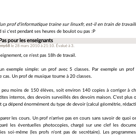
un prof d'informatique traine sur linuxfr, est-il en train de travaill
si c'est pendant ses heures de boulot ou pas :P
Pas pour les enseignants
leny68
le 28 mars 2010 à 21:10
.
Évalué à
3
.
eignement, ce n'est pas 18h de travail.
un exemple simple: un prof avec 5 classes. Par exemple un prof 
e cas. Un prof de musique tourne à 20 classes.
un peu moins de 150 élèves, soit environ 140 copies à corriger à 
tites interros, des devoirs surveillés des devoirs maison. C'est plus
et ça dépend énormément du type de devoir (calcul géométrie, rédacti
réparer les cours. Un prof n'arrive pas en cours sans savoir de quoi o
paré les éventuelles photocopies, chargé sur une clef les document
ies soi-même (les profs n'ont pas de secrétaire). Les programme