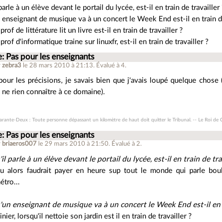
parle à un élève devant le portail du lycée, est-il en train de travailler
 enseignant de musique va à un concert le Week End est-il en train de
prof de littérature lit un livre est-il en train de travailler ?
prof d'informatique traine sur linuxfr, est-il en train de travailler ?
: Pas pour les enseignants
r
zebra3
le 28 mars 2010 à 21:13
.
Évalué à
4
.
our les précisions, je savais bien que j'avais loupé quelque chose (
 ne rien connaître à ce domaine).
arante-Deux : Toute personne dépassant un kilomètre de haut doit quitter le Tribunal. -- Le Roi de
: Pas pour les enseignants
r
briaeros007
le 29 mars 2010 à 21:50
.
Évalué à
2
.
il parle à un élève devant le portail du lycée, est-il en train de tra
u alors faudrait payer en heure sup tout le monde qui parle bou
étro...
'un enseignant de musique va à un concert le Week End est-il en t
inier, lorsqu'il nettoie son jardin est il en train de travailler ?