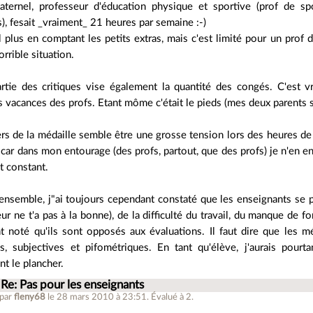
ternel, professeur d'éducation physique et sportive (prof de sp
s), fesait _vraiment_ 21 heures par semaine :-)
 plus en comptant les petits extras, mais c'est limité pour un prof d
orrible situation.
rtie des critiques vise également la quantité des congés. C'est 
 vacances des profs. Etant môme c'était le pieds (mes deux parents s
rs de la médaille semble être une grosse tension lors des heures de 
car dans mon entourage (des profs, partout, que des profs) je n'en en
t constant.
ensemble, j"ai toujours cependant constaté que les enseignants se p
ur ne t'a pas à la bonne), de la difficulté du travail, du manque de f
t noté qu'ils sont opposés aux évaluations. Il faut dire que les m
es, subjectives et pifométriques. En tant qu'élève, j'aurais pour
t le plancher.
Re: Pas pour les enseignants
 par
fleny68
le 28 mars 2010 à 23:51
.
Évalué à
2
.