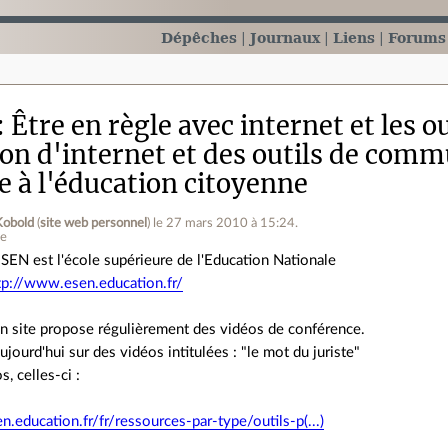
Dépêches
Journaux
Liens
Forums
Être en règle avec internet et les 
ion d'internet et des outils de comm
e à l'éducation citoyenne
Kobold
(
site web personnel
)
le 27 mars 2010 à 15:24
.
ne
ESEN est l'école supérieure de l'Education Nationale
tp://www.esen.education.fr/
n site propose régulièrement des vidéos de conférence.
ujourd'hui sur des vidéos intitulées : "le mot du juriste"
, celles-ci :
.education.fr/fr/ressources-par-type/outils-p(...)