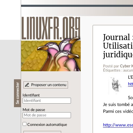
Journal
Utilisat
juridiqu
Posté par
Cyber 
Étiquettes : aucu
L'
ht
Se connecter
Proposer un contenu
Identifiant
So
Je suis tombé a
Mot de passe
Parmi ces vidéos
Connexion automatique
http://www.esen