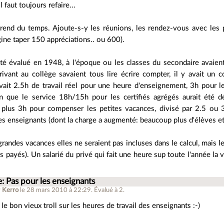
l faut toujours refaire...
rend du temps. Ajoute-s-y les réunions, les rendez-vous avec les par
ine taper 150 appréciations.. ou 600).
 été évalué en 1948, à l'époque ou les classes du secondaire avaient
rivant au collège savaient tous lire écrire compter, il y avait un 
vait 2.5h de travail réel pour une heure d'enseignement, 3h pour le
on que le service 18h/15h pour les certifiés agrégés aurait été d
 plus 3h pour compenser les petites vacances, divisé par 2.5 ou 3
es enseignants (dont la charge a augmenté: beaucoup plus d'élèves et
grandes vacances elles ne seraient pas incluses dans le calcul, mais le
s payés). Un salarié du privé qui fait une heure sup toute l'année la
: Pas pour les enseignants
r
Kerro
le 28 mars 2010 à 22:29
.
Évalué à
2
.
 le bon vieux troll sur les heures de travail des enseignants :-)