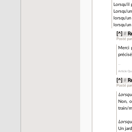
Lorsqu'il 
Lorsqu'un
lorsqu'un 
lorsqu'un 
[^]
#
Re
Posté pa
Merci p
précisé
Article Qu
[^]
#
Re
Posté pa
Lorsqu'
Non, o
train/m
Lorsqu
Un jard