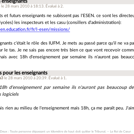
s enseignants
8
le 28 mars 2010 à 18:13
.
Évalué à
2
.
s et futurs enseignants ne subissent pas l'ESEN. ce sont les directeu
ycées) les inspecteurs et les casu (consillers d'administration):
en.education.fr/fr/l-esen/missions/
gnants c'était le rôle des IUFM. Je mets au passé parce qu'il ne va p
ur le tas. Je ne sais pas encore très bien ce que vont recevoir comm
mais avec 18h d'enseignement par semaine ils n'auront pas beauc
s pour les enseignants
a3
le 28 mars 2010 à 20:39
.
Évalué à
1
.
18h d'enseignement par semaine ils n'auront pas beaucoup d
 logiciels
is rien au milieu de l'enseignement mais 18h, ça me paraît peu. J'ai
Deux : Toute personne dépassant un kilomètre de haut doit quitter le Tribunal. -- Le Roi de Cœur