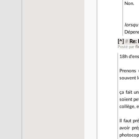
Non.
lorsqu'
Dépend 
[^]
#
Re: 
Posté par
f
18h d'ens
Prenons 
souvent l
ça fait 
soient pe
collège, 
Il faut p
avoir pré
photocop