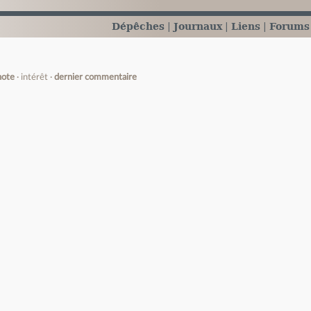
Dépêches
Journaux
Liens
Forums
note
intérêt
dernier commentaire
e