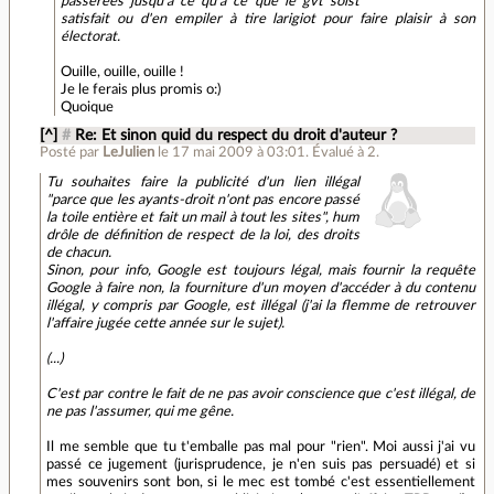
pass
er
ées jusqu'à ce qu'à ce que le gvt soi
s
t
satisfait ou d'en empiler à tire larig
i
ot pour faire plaisir à son
électorat.
Ouille, ouille, ouille !
Je le ferais plus promis o:)
Quoique
[^]
#
Re: Et sinon quid du respect du droit d'auteur ?
Posté par
LeJulien
le 17 mai 2009 à 03:01
.
Évalué à
2
.
Tu souhaites faire la publicité d'un lien illégal
"parce que les ayants-droit n'ont pas encore passé
la toile entière et fait un mail à tout les sites", hum
drôle de définition de respect de la loi, des droits
de chacun.
Sinon, pour info, Google est toujours légal, mais fournir la requête
Google à faire non, la fourniture d'un moyen d'accéder à du contenu
illégal, y compris par Google, est illégal (j'ai la flemme de retrouver
l'affaire jugée cette année sur le sujet).
(...)
C'est par contre le fait de ne pas avoir conscience que c'est illégal, de
ne pas l'assumer, qui me gêne.
Il me semble que tu t'emballe pas mal pour "rien". Moi aussi j'ai vu
passé ce jugement (jurisprudence, je n'en suis pas persuadé) et si
mes souvenirs sont bon, si le mec est tombé c'est essentiellement