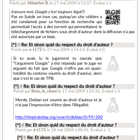
Posté par
Sébastien B.
le 17 mai 2009 à 13:37
.
Évalué à
1
.
(rassure moi, Google c'est toujours légal?)
Pas en Suède en tous cas, puisqu'un site célèbre a
été condamné pour sa fonction de recherche qui
permettait l'accès à des torrent qui permettaient le
téléchargement de fichiers sous droit d'auteur dont la diffusion n'a pas
été autorisée par ce biais.
[^]
#
Re: Et sinon quid du respect du droit d'auteur ?
Posté par
e-t172
le 17 mai 2009 à 14:14
.
Évalué à
0
.
Si tu avais lu le jugement tu saurais que
"l'argument Google" a été répondu par le juge en
arguant du fait que Google n'offre pas en quasi-
totalité du contenu soumis au droit d'auteur, alors
que c'est le cas de TPB.
[^]
#
Re: Et sinon quid du respect du droit d'auteur ?
Posté par
Bozo_le_clown
le 17 mai 2009 à 23:36
.
Évalué à
3
.
Merde, Debian est soumis au droit d'auteur et je
n'ai pas l'impression d'être dans l'illégalité.
http://thepiratebay.org/search/debian/0/99/300
[^]
#
Re: Et sinon quid du respect du droit d'auteur ?
Posté par
e-t172
le 18 mai 2009 à 00:56
.
Évalué à
-1
.
[^]
#
Re: Et sinon quid du respect du droit d'auteur ?