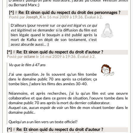
D'ailleurs puisqu'on parle littérature, j'aurais pu choisir Winston Smith
ou Bernard Marx ;)
[^]
#
Re: Et sinon quid du respect du droit des personnages ?
Posté par
Joseph_K
le 16 mai 2009 à 19:36
.
Évalué à
2
.
D'ailleurs (pour revenir sur
ce qui est légal
vs
ce qui
est légitime
) se demander si la diffusion du film est
bien légale quand le bouquin a été publié après la
mort de Kafka en dépit de son testament, c'est
assez absurde aussi... :)
[^]
#
Re: Et sinon quid du respect du droit d'auteur ?
Posté par
octane
le 16 mai 2009 à 19:36
.
Évalué à
2
.
Vu que le film à 47 ans
J'ai une question. Je lis souvent qu'un film tombe
dans le domaine public 70 ans après sa création; ça
tombe bien, j'adore les films des années 30-40.
Néanmoins, et après recherches, j'ai lu qu'un film est une oeuvre
collaborative et que dans ce genre de situation, l'oeuvre tombe dans le
domaine public 70 ans après la mort du dernier collaborateur.
Auquel cas, aucun espoir de voir un film de mon vivant tomber dans le
domaine public..
Quelqu'un a un lien vers un texte officiel?
[^]
#
Re: Et sinon quid du respect du droit d'auteur ?