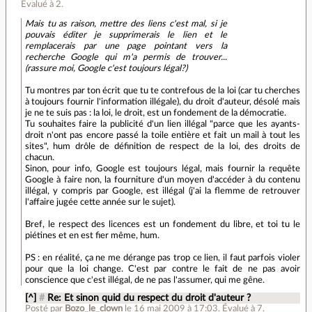
Évalué à
2
.
Mais tu as raison, mettre des liens c'est mal, si je
pouvais éditer je supprimerais le lien et le
remplacerais par une page pointant vers la
recherche Google qui m'a permis de trouver...
(rassure moi, Google c'est toujours légal?)
Tu montres par ton écrit que tu te contrefous de la loi (car tu cherches
à toujours fournir l'information illégale), du droit d'auteur, désolé mais
je ne te suis pas : la loi, le droit, est un fondement de la démocratie.
Tu souhaites faire la publicité d'un lien illégal "parce que les ayants-
droit n'ont pas encore passé la toile entière et fait un mail à tout les
sites", hum drôle de définition de respect de la loi, des droits de
chacun.
Sinon, pour info, Google est toujours légal, mais fournir la requête
Google à faire non, la fourniture d'un moyen d'accéder à du contenu
illégal, y compris par Google, est illégal (j'ai la flemme de retrouver
l'affaire jugée cette année sur le sujet).
Bref, le respect des licences est un fondement du libre, et toi tu le
piétines et en est fier même, hum.
PS : en réalité, ça ne me dérange pas trop ce lien, il faut parfois violer
pour que la loi change. C'est par contre le fait de ne pas avoir
conscience que c'est illégal, de ne pas l'assumer, qui me gêne.
[^]
#
Re: Et sinon quid du respect du droit d'auteur ?
Posté par
Bozo_le_clown
le 16 mai 2009 à 17:03
.
Évalué à
7
.