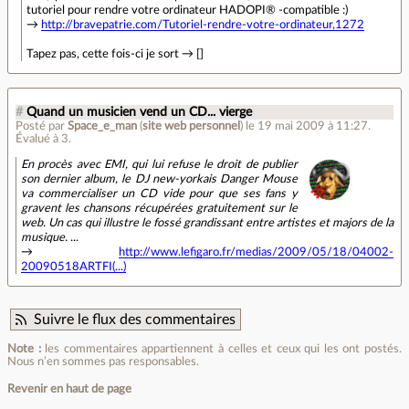
tutoriel pour rendre votre ordinateur HADOPI® -compatible :)
→
http://bravepatrie.com/Tutoriel-rendre-votre-ordinateur,1272
Tapez pas, cette fois-ci je sort → []
#
Quand un musicien vend un CD... vierge
Posté par
Space_e_man
(
site web personnel
)
le 19 mai 2009 à 11:27
.
Évalué à
3
.
En procès avec EMI, qui lui refuse le droit de publier
son dernier album, le DJ new-yorkais Danger Mouse
va commercialiser un CD vide pour que ses fans y
gravent les chansons récupérées gratuitement sur le
web. Un cas qui illustre le fossé grandissant entre artistes et majors de la
musique.
...
→
http://www.lefigaro.fr/medias/2009/05/18/04002-
20090518ARTFI(...)
Suivre le flux des commentaires
Note :
les commentaires appartiennent à celles et ceux qui les ont postés.
Nous n’en sommes pas responsables.
Revenir en haut de page