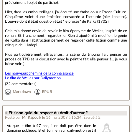
précisément l'objet du pastiche).
Hier, dans les embouteillages, j'ai écouté une émission sur France Culture.
Cinquième volet d'une émission consacrée à l'absurde (hier Ionesco).
L'œuvre dont il était question était "le procès" de Kafka (1902).
Cela m'a donné envie de revoir le film éponyme de Welles, inspiré de ce
roman. Et franchement, regardez le. Rien à ajouté ni à modifier, le génie
de Kafka dans l'abstraction permet de regarder cette fiction comme une
critique de l'Hadopi.
Plus particulièrement effrayantes, la scène du tribunal fait penser au
procès de TPB et la discussion avec le peintre fait elle penser à... je vous
laisse voir ;)
Les nouveaux chemins de la connaissance
Le film de Welles sur Dailymotion
(
22 commentaires
).
Markdown
EPUB
#
Et sinon quid du respect du droit d'auteur ?
Posté par
Mr Kapouik
le 16 mai 2009 à 15:34
.
Évalué à
5
.
Vu que le film à 47 ans, il ne doit pas être dans le
domaine publique. Bref ton lien sur dailymotion est il