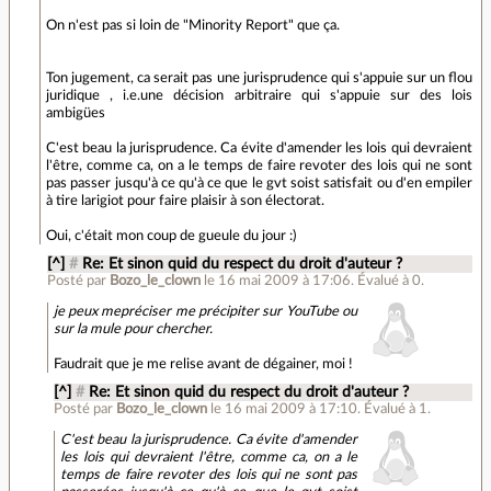
On n'est pas si loin de "Minority Report" que ça.
Ton jugement, ca serait pas une jurisprudence qui s'appuie sur un flou
juridique , i.e.une décision arbitraire qui s'appuie sur des lois
ambigües
C'est beau la jurisprudence. Ca évite d'amender les lois qui devraient
l'être, comme ca, on a le temps de faire revoter des lois qui ne sont
pas passer jusqu'à ce qu'à ce que le gvt soist satisfait ou d'en empiler
à tire larigiot pour faire plaisir à son électorat.
Oui, c'était mon coup de gueule du jour :)
[^]
#
Re: Et sinon quid du respect du droit d'auteur ?
Posté par
Bozo_le_clown
le 16 mai 2009 à 17:06
.
Évalué à
0
.
je peux
mepréciser
me précipiter sur YouTube ou
sur la mule pour chercher.
Faudrait que je me relise avant de dégainer, moi !
[^]
#
Re: Et sinon quid du respect du droit d'auteur ?
Posté par
Bozo_le_clown
le 16 mai 2009 à 17:10
.
Évalué à
1
.
C'est beau la jurisprudence. Ca évite d'amender
les lois qui devraient l'être, comme ca, on a le
temps de faire revoter des lois qui ne sont pas