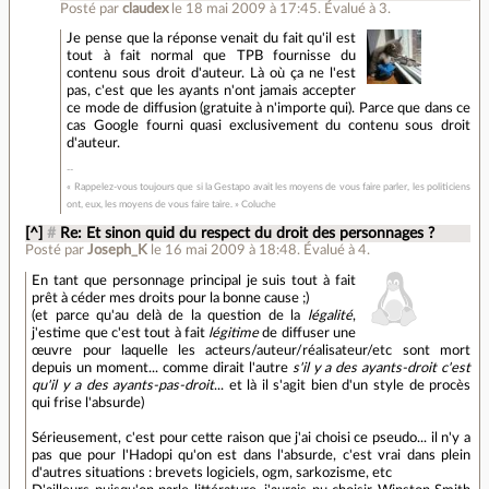
Posté par
claudex
le 18 mai 2009 à 17:45
.
Évalué à
3
.
Je pense que la réponse venait du fait qu'il est
tout à fait normal que TPB fournisse du
contenu sous droit d'auteur. Là où ça ne l'est
pas, c'est que les ayants n'ont jamais accepter
ce mode de diffusion (gratuite à n'importe qui). Parce que dans ce
cas Google fourni quasi exclusivement du contenu sous droit
d'auteur.
« Rappelez-vous toujours que si la Gestapo avait les moyens de vous faire parler, les politiciens
ont, eux, les moyens de vous faire taire. » Coluche
[^]
#
Re: Et sinon quid du respect du droit des personnages ?
Posté par
Joseph_K
le 16 mai 2009 à 18:48
.
Évalué à
4
.
En tant que personnage principal je suis tout à fait
prêt à céder mes droits pour la bonne cause ;)
(et parce qu'au delà de la question de la
légalité
,
j'estime que c'est tout à fait
légitime
de diffuser une
œuvre pour laquelle les acteurs/auteur/réalisateur/etc sont mort
depuis un moment... comme dirait l'autre
s'il y a des ayants-droit c'est
qu'il y a des ayants-pas-droit
... et là il s'agit bien d'un style de procès
qui frise l'absurde)
Sérieusement, c'est pour cette raison que j'ai choisi ce pseudo... il n'y a
pas que pour l'Hadopi qu'on est dans l'absurde, c'est vrai dans plein
d'autres situations : brevets logiciels, ogm, sarkozisme, etc