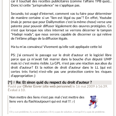
car il touchait des recettes publicitaires (comme l'affaire TPB quoi)...
Donc ici cette "jurisprudence" ne s'applique pas.
Secundo, toi usagé d'internet, comment vas tu faire pour déterminer
de manière certaine si un "lien est légal ou pas"? En effet, Youtube
(mais je pense que pour Daillymotion c'est la même chose) verse une
patente pour pouvoir diffuser légalement des œuvres protégées. Ce
n'est que lorsque nos sites internet se verrons décerner le tampon
"Hadopi ready", que nous serons capable de discerner ce qui relève
de l'infâme pillage de la diffusion légale.
Ha tu m'as convaincu! Vivement qu'elle soit appliquée cette loi
PS: j'ai censuré le passage sur le droit d'auteur et le logiciel libre
parce que ça m'avait fait marrer dans la bouche d'un député UMP
mais ici c'est moins risible. La GPL n'est pas une réaction aux abus du
droit d'auteur? Et la notion de droit d'auteur dans le LL (qui est
certes très forte) n'est-elle pas une protection contre les risques
d'appropriation ;)
[^]
#
Re: Et sinon quid du respect du droit d'auteur ?
Posté par
Olivier Esver
(
site web personnel
)
le 16 mai 2009 à 16:39
.
Évalué à
10
.
Non mettre des liens n'est pas mal c'est mettre des
liens vers du flashtoutpourri qui est mal !!! ;-)
S'il y a un problème, il y a une solution; s'il n'y a pas de solution, c'est qu'il n'y a pas de problème.