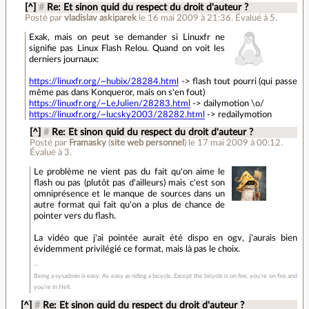
[^]
#
Re: Et sinon quid du respect du droit d'auteur ?
Posté par
vladislav askiparek
le 16 mai 2009 à 21:36
.
Évalué à
5
.
Exak, mais on peut se demander si Linuxfr ne
signifie pas Linux Flash Relou. Quand on voit les
derniers journaux:
https://linuxfr.org/~hubix/28284.html
-> flash tout pourri (qui passe
même pas dans Konqueror, mais on s'en fout)
https://linuxfr.org/~LeJulien/28283.html
-> dailymotion \o/
https://linuxfr.org/~lucsky2003/28282.html
-> redailymotion
[^]
#
Re: Et sinon quid du respect du droit d'auteur ?
Posté par
Framasky
(
site web personnel
)
le 17 mai 2009 à 00:12
.
Évalué à
3
.
Le problème ne vient pas du fait qu'on aime le
flash ou pas (plutôt pas d'ailleurs) mais c'est son
omniprésence et le manque de sources dans un
autre format qui fait qu'on a plus de chance de
pointer vers du flash.
La vidéo que j'ai pointée aurait été dispo en ogv, j'aurais bien
évidemment privilégié ce format, mais là pas le choix.
Being a sysadmin is easy. As easy as riding a bicycle. Except the bicycle is on fire, you’re on fire and
you’re in Hell.
[^]
#
Re: Et sinon quid du respect du droit d'auteur ?