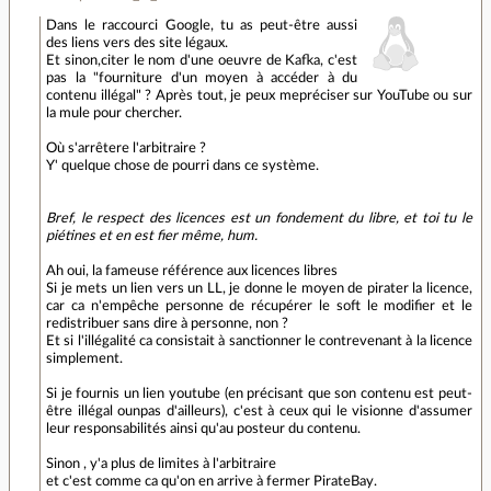
Dans le raccourci Google, tu as peut-être aussi
des liens vers des site légaux.
Et sinon,citer le nom d'une oeuvre de Kafka, c'est
pas la "fourniture d'un moyen à accéder à du
contenu illégal" ? Après tout, je peux mepréciser sur YouTube ou sur
la mule pour chercher.
Où s'arrêtere l'arbitraire ?
Y' quelque chose de pourri dans ce système.
Bref, le respect des licences est un fondement du libre, et toi tu le
piétines et en est fier même, hum.
Ah oui, la fameuse référence aux licences libres
Si je mets un lien vers un LL, je donne le moyen de pirater la licence,
car ca n'empêche personne de récupérer le soft le modifier et le
redistribuer sans dire à personne, non ?
Et si l'illégalité ca consistait à sanctionner le contrevenant à la licence
simplement.
Si je fournis un lien youtube (en précisant que son contenu est peut-
être illégal ounpas d'ailleurs), c'est à ceux qui le visionne d'assumer
leur responsabilités ainsi qu'au posteur du contenu.
Sinon , y'a plus de limites à l'arbitraire
et c'est comme ca qu'on en arrive à fermer PirateBay.