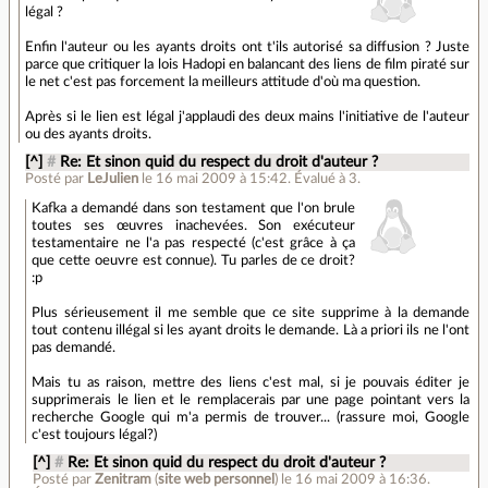
légal ?
Enfin l'auteur ou les ayants droits ont t'ils autorisé sa diffusion ? Juste
parce que critiquer la lois Hadopi en balancant des liens de film piraté sur
le net c'est pas forcement la meilleurs attitude d'où ma question.
Après si le lien est légal j'applaudi des deux mains l'initiative de l'auteur
ou des ayants droits.
[^]
#
Re: Et sinon quid du respect du droit d'auteur ?
Posté par
LeJulien
le 16 mai 2009 à 15:42
.
Évalué à
3
.
Kafka a demandé dans son testament que l'on brule
toutes ses œuvres inachevées. Son exécuteur
testamentaire ne l'a pas respecté (c'est grâce à ça
que cette oeuvre est connue). Tu parles de ce droit?
:p
Plus sérieusement il me semble que ce site supprime à la demande
tout contenu illégal si les ayant droits le demande. Là a priori ils ne l'ont
pas demandé.
Mais tu as raison, mettre des liens c'est mal, si je pouvais éditer je
supprimerais le lien et le remplacerais par une page pointant vers la
recherche Google qui m'a permis de trouver... (rassure moi, Google
c'est toujours légal?)
[^]
#
Re: Et sinon quid du respect du droit d'auteur ?
Posté par
Zenitram
(
site web personnel
)
le 16 mai 2009 à 16:36
.