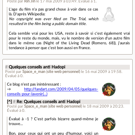
Posté par
Rin Jin
le 17 mai 2009 à 03:49
.
Évalué à
1
.
L'age du film n'a pas grand chose à voir dans ce cas
là. D'après Wikipedia:
No copyright was ever filed on The Trial, which
resulted in the film being a public domain title.
Cela semble vrai pour les USA, reste à savoir si c'est également vrai
pour le reste du monde, mais, vu le nombre de version d'un autre film
dans le même cas (Night of the Living Dead (Romero, 68)), j'aurais
tendance à penser que c'est bon aussi en France.
#
Quelques conseils anti Hadopi
Posté par
Space_e_man
(
site web personnel
)
le 16 mai 2009 à 19:58
.
Évalué à
0
.
Ce blog n'est pas inintéressant :
→
http://fandart.com/2009/04/05/quelques-
conseils-pour-lavenir(...)
[^]
#
Re: Quelques conseils anti Hadopi
Posté par
Space_e_man
(
site web personnel
)
le 18 mai 2009 à 20:23
.
Évalué à
0
.
Évalué à -1 ? C'est parfois bizarre quand-même je
trouve...
Bon, pour ceux qui ont un peu d'humour, voici un