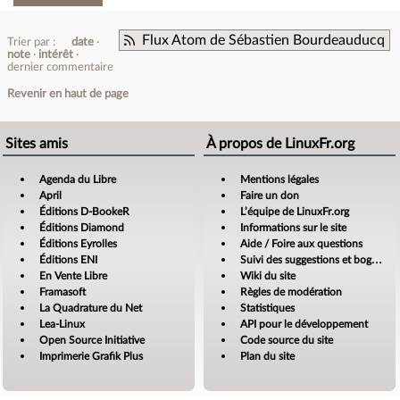
Flux Atom de Sébastien Bourdeauducq
Trier par :
date
note
intérêt
dernier commentaire
Revenir en haut de page
Sites amis
À propos de LinuxFr.org
Agenda du Libre
Mentions légales
April
Faire un don
Éditions D-BookeR
L’équipe de LinuxFr.org
Éditions Diamond
Informations sur le site
Éditions Eyrolles
Aide / Foire aux questions
Éditions ENI
Suivi des suggestions et bogues
En Vente Libre
Wiki du site
Framasoft
Règles de modération
La Quadrature du Net
Statistiques
Lea-Linux
API pour le développement
Open Source Initiative
Code source du site
Imprimerie Grafik Plus
Plan du site