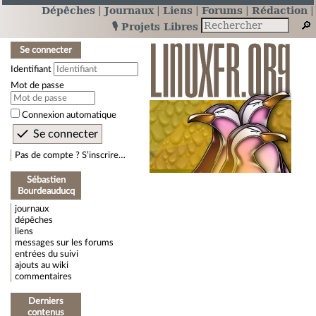
Dépêches
Journaux
Liens
Forums
Rédaction
🎙️ Projets Libres
Se connecter
Identifiant
Mot de passe
Connexion automatique
Pas de compte ? S’inscrire…
Sébastien
Bourdeauducq
journaux
dépêches
liens
messages sur les forums
entrées du suivi
ajouts au wiki
commentaires
Derniers
contenus