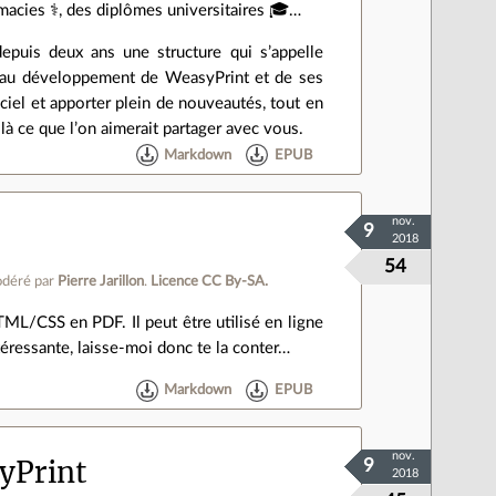
rmacies ⚕️, des diplômes universitaires 🎓️…
epuis deux ans une structure qui s’appelle
ée au développement de WeasyPrint et de ses
iel et apporter plein de nouveautés, tout en
 ce que l’on aimerait partager avec vous.
Markdown
EPUB
nov.
9
2018
54
déré par
Pierre Jarillon
.
Licence CC By‑SA.
ML/CSS en PDF. Il peut être utilisé en ligne
ressante, laisse‐moi donc te la conter…
Markdown
EPUB
nov.
yPrint
9
2018