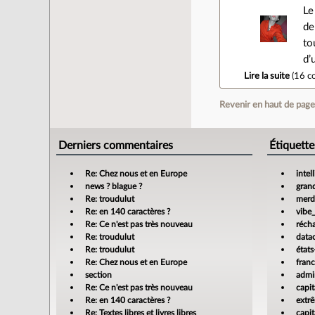
Le
de
to
d’
Lire la suite
(
16 c
Revenir en haut de pag
Derniers commentaires
Étiquette
Re: Chez nous et en Europe
intel
news ? blague ?
gran
Re: troudulut
merdi
Re: en 140 caractères ?
vibe
Re: Ce n'est pas très nouveau
réch
Re: troudulut
data
Re: troudulut
états
Re: Chez nous et en Europe
fran
section
admin
Re: Ce n'est pas très nouveau
capit
Re: en 140 caractères ?
extr
Re: Textes libres et livres libres
capit