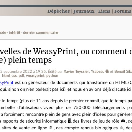
Dépêches
Journaux
Liens
Forums
note
intérêt
dernier commentaire
velles de WeasyPrint, ou comment d
e) plein temps
22 septembre 2022 à 19:35
.
Édité par
Xavier Teyssier
,
Ysabeau 🧶
et
Benoît Sib
html
css
pdf
weasyprint
python
yPrint
est un générateur de documents qui transforme du HTML/CSS
 oui, sinon on n’en parlerait pas ici), et nous en avions déjà discuté i
 le temps (plus de 11 ans depuis le premier commit, que le temps pas
ambelle d’utilisateurs avec plus de 750 000 téléchargements pa
a forcément rencontré plein de gens avec plein d’idées pour générer
 rapports de sécurité informatique 🖥️, des livres de jeu de rôle 🎮️, d
 sites de vente en ligne 📄️, des compte-rendus biologiques ⚛️, des