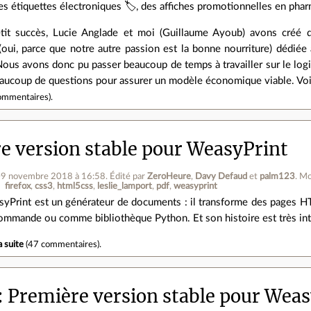
, des étiquettes électroniques 🏷️, des affiches promotionnelles en pha
tit succès, Lucie Anglade et moi (Guillaume Ayoub) avons créé d
oui, parce que notre autre passion est la bonne nourriture) dédi
us avons donc pu passer beaucoup de temps à travailler sur le logic
aucoup de questions pour assurer un modèle économique viable. Voilà
ommentaires
).
e version stable pour WeasyPrint
09 novembre 2018 à 16:58
.
Édité par
ZeroHeure
,
Davy Defaud
et
palm123
.
Mo
firefox
css3
html5css
leslie_lamport
pdf
weasyprint
yPrint est un générateur de documents : il transforme des pages HT
ommande ou comme bibliothèque Python. Et son histoire est très inté
a suite
(
47 commentaires
).
Première version stable pour Weas