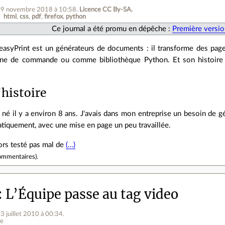
09 novembre 2018 à 10:58
.
Licence CC By‑SA.
html
css
pdf
firefox
python
Ce journal a été promu en dépêche :
Première versio
asyPrint est un générateurs de documents : il transforme des pag
gne de commande ou comme bibliothèque Python. Et son histoire es
'histoire
né il y a environ 8 ans. J'avais dans mon entreprise un besoin de g
tiquement, avec une mise en page un peu travaillée.
ors testé pas mal de
(…)
ommentaires
).
L’Équipe passe au tag video
23 juillet 2010 à 00:34
.
ne