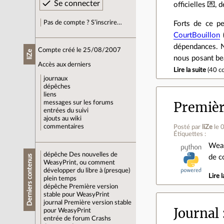
officielles 💌️
Pas de compte ? S’inscrire…
Forts de ce pe
CourtBouillon
(
dépendances. No
Compte créé le 25/08/2007
liZe
nous posant be
Accès aux derniers
Lire la suite
(
40 c
journaux
dépêches
liens
Premièr
messages sur les forums
entrées du suivi
ajouts au wiki
commentaires
Posté par
liZe
le 
Étiquettes :
Weas
dépêche
Des nouvelles de
Derniers contenus
de c
WeasyPrint, ou comment
développer du libre à (presque)
Lire l
plein temps
dépêche
Première version
stable pour WeasyPrint
journal
Première version stable
Journal
pour WeasyPrint
entrée de forum
Crashs