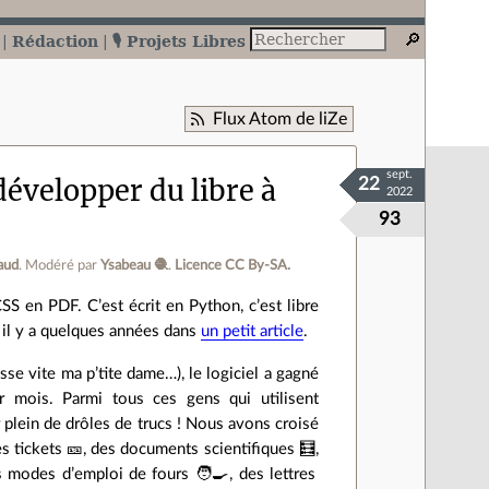
Rédaction
🎙️ Projets Libres
Flux Atom de liZe
sept.
évelopper du libre à
22
2022
93
aud
.
Modéré par
Ysabeau 🧶
.
Licence CC By‑SA.
 en PDF. C’est écrit en Python, c’est libre
ci il y a quelques années dans
un petit article
.
se vite ma p’tite dame…), le logiciel a gagné
r mois. Parmi tous ces gens qui utilisent
 plein de drôles de trucs ! Nous avons croisé
es tickets 🎫️, des documents scientifiques 🧮️,
 modes d’emploi de fours 🧑‍🍳️, des lettres