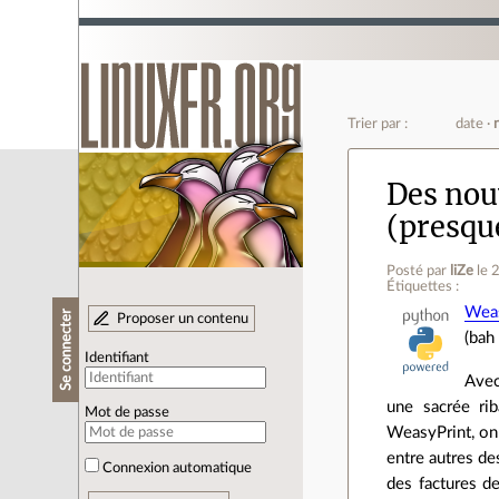
Trier par :
date
Des nou
(presqu
Posté par
liZe
le 
Étiquettes :
Weas
Se connecter
Proposer un contenu
(bah
Identifiant
Avec
une sacrée rib
Mot de passe
WeasyPrint, on 
entre autres des
Connexion automatique
des factures de