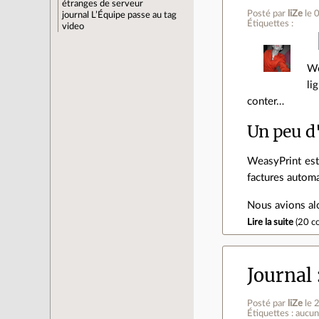
étranges de serveur
Posté par
liZe
le 
journal
L’Équipe passe au tag
Étiquettes :
video
We
li
conter…
Un peu d
WeasyPrint est 
factures automa
Nous avions al
Lire la suite
(
20 c
Journal
Posté par
liZe
le 
Étiquettes : aucu