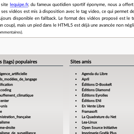
 site
lequipe.fr
, du fameux quotidien sportif éponyme, nous a offert
 ses vidéos est mis à disposition avec le tag video, ce qui permet de
ujours disponible en fallback. Le format des vidéos proposé est le 
un coup), mais un pied dans le HTML5 est déjà une avancée non négli
ommentaires
).
e
s (tags) populaires
Sites amis
ligence_artificielle
Agenda du Libre
ds_modèles_de_langage
April
fication
Éditions D-BookeR
_coding
Éditions Diamond
auffement_climatique
Éditions Eyrolles
center
Éditions ENI
-unis
En Vente Libre
ce
Framasoft
istration_française
La Quadrature du Net
alisme
Lea-Linux
ême-droite
Open Source Initiative
alisme_de_surveillance
Imprimerie Grafik Plus