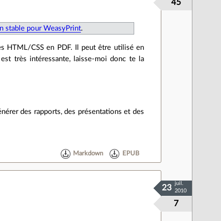
45
n stable pour WeasyPrint
.
es HTML/CSS en PDF. Il peut être utilisé en
t très intéressante, laisse-moi donc te la
énérer des rapports, des présentations et des
Markdown
EPUB
juil.
23
2010
7