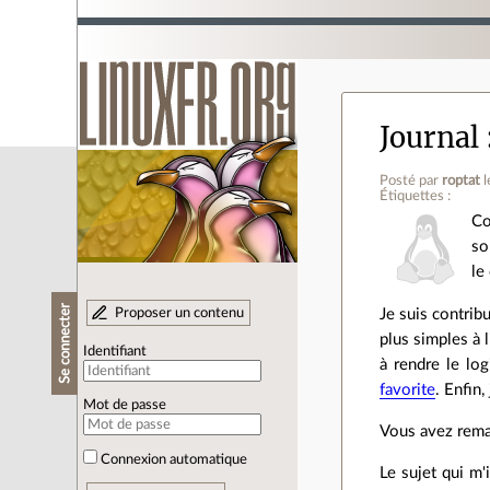
Journal
Posté par
roptat
Étiquettes :
Co
so
le
Se connecter
Proposer un contenu
Je suis contrib
plus simples à 
Identifiant
à rendre le log
favorite
. Enfin,
Mot de passe
Vous avez remar
Connexion automatique
Le sujet qui m'i