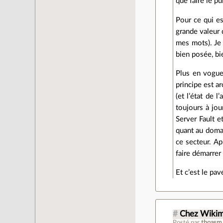
que faire le p
Pour ce qui e
grande valeur d
mes mots). Je 
bien posée, b
Plus en vogue 
principe est a
(et l’état de 
toujours à jo
Server Fault 
quant au doma
ce secteur. A
faire démarrer
Et c’est le pav
#
Chez Wikim
Posté par
thoasm