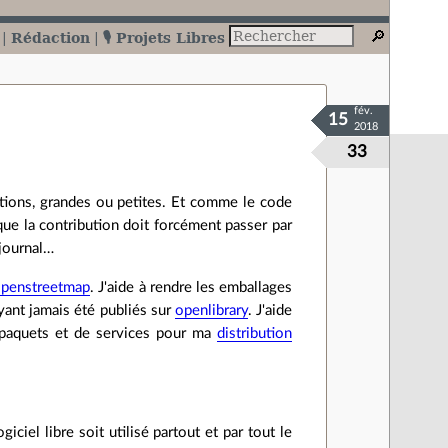
Rédaction
🎙️ Projets Libres
fév.
15
2018
33
utions, grandes ou petites. Et comme le code
que la contribution doit forcément passer par
 journal…
penstreetmap
. J'aide à rendre les emballages
ayant jamais été publiés sur
openlibrary
. J'aide
de paquets et de services pour ma
distribution
giciel libre soit utilisé partout et par tout le