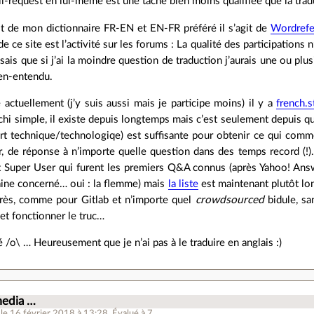
ull-request en lui-même est une tâche bien moins qualifiée que la tra
st de mon dictionnaire FR-EN et EN-FR préféré il s’agit de
Wordrefe
e ce site est l’activité sur les forums : La qualité des participations n’
sais que si j’ai la moindre question de traduction j’aurais une ou plu
ien-entendu.
actuellement (j’y suis aussi mais je participe moins) il y a
french.
rchi simple, il existe depuis longtemps mais c’est seulement depuis 
l’art technique/technologiqe) est suffisante pour obtenir ce qui co
ur, de réponse à n’importe quelle question dans des temps record (
et Super User qui furent les premiers Q&A connus (après Yahoo! Ans
ine concerné… oui : la flemme) mais
la liste
est maintenant plutôt long
près, comme pour Gitlab et n’importe quel
crowdsourced
bidule, sa
 et fonctionner le truc…
é /o\ … Heureusement que je n’ai pas à le traduire en anglais :)
edia …
le 16 février 2018 à 13:28
.
Évalué à
7
.