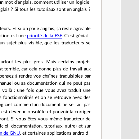
n mot d'anglais, comment utiliser un logiciel
lais ? Si tous les tutoriaux sont en anglais ?
teurs. Et si on parle anglais, ça reste agréable
sation est une
priorité de la FSF
. C'est génial !
un sujet plus visible, que les traducteurs se
surtout les plus gros. Mais certains projets
t terrible, car cela donne plus de travail aux
é pensez à rendre vos chaînes traduisibles par
n manuel ou sa documentation qui ne peut pas
ue voilà : une fois que vous avez traduit une
s fonctionnalités et on se retrouve avec des
logiciel comme d'un document ne se fait pas
n est devenue obsolète et pouvoir la corriger
 amont. Si vous êtes vous-même traducteur de
ciel, documentation, tutoriaux, autre) et sur
ion de GNU
, et certaines applications android :