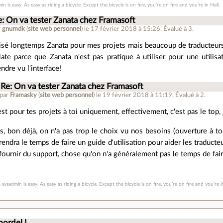
in is easy. As easy as riding a bicycle. Except the bicycle is on fire, you’re on fire and you’re in Hell.
e: On va tester Zanata chez Framasoft
r
gnumdk
(
site web personnel
)
le 17 février 2018 à 15:26
.
Évalué à
3
.
tilisé longtemps Zanata pour mes projets mais beaucoup de traducteu
ate parce que Zanata n'est pas pratique à utiliser pour une utilisa
dre vu l'interface!
Re: On va tester Zanata chez Framasoft
 par
Framasky
(
site web personnel
)
le 19 février 2018 à 11:19
.
Évalué à
2
.
'est pour tes projets à toi uniquement, effectivement, c'est pas le top, 
s, bon déjà, on n'a pas trop le choix vu nos besoins (ouverture à to
rendra le temps de faire un guide d'utilisation pour aider les traduct
 fournir du support, chose qu'on n'a généralement pas le temps de fair
 sysadmin is easy. As easy as riding a bicycle. Except the bicycle is on fire, you’re on fire and you’re i