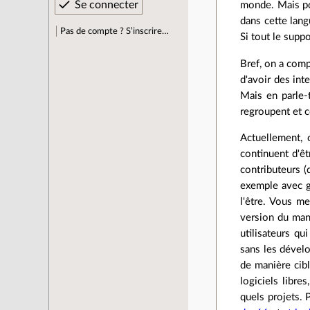
monde. Mais pou
dans cette lang
Pas de compte ? S’inscrire…
Si tout le suppo
Bref, on a compr
d'avoir des int
Mais en parle-t
regroupent et 
Actuellement, 
continuent d'êt
contributeurs (
exemple avec ge
l'être. Vous me
version du manu
utilisateurs q
sans les dévelo
de manière cib
logiciels libre
quels projets. P