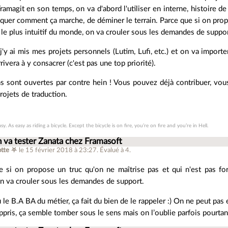
magit en son temps, on va d'abord l'utiliser en interne, histoire de
iquer comment ça marche, de déminer le terrain. Parce que si on propo
le plus intuitif du monde, on va crouler sous les demandes de suppor
, j'y ai mis mes projets personnels (Lutim, Lufi, etc.) et on va import
ivera à y consacrer (c'est pas une top priorité).
ns sont ouvertes par contre hein ! Vous pouvez déjà contribuer, vous 
ojets de traduction.
sy. As easy as riding a bicycle. Except the bicycle is on fire, you’re on fire and you’re in Hell.
 va tester Zanata chez Framasoft
tte ⛧
le 15 février 2018 à 23:27
.
Évalué à
4
.
e si on propose un truc qu'on ne maîtrise pas et qui n'est pas for
n va crouler sous les demandes de support.
 le B.A BA du métier, ça fait du bien de le rappeler :) On ne peut pas
pris, ça semble tomber sous le sens mais on l’oublie parfois pourtan