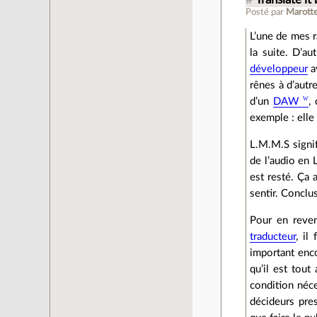
#
Translate it
Posté par
Marott
L’une de mes r
la suite. D’au
développeur
av
rênes à d’autr
d’un
DAW
,
exemple : elle
L.M.M.S signif
de l’audio en 
est resté. Ça 
sentir. Conclu
Pour en reven
traducteur
, il
important enco
qu’il est tout
condition néce
décideurs pres