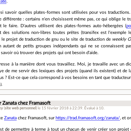
late
.
si savoir quelles plates-formes sont utilisées pour vos traductions.
 différente : certains n'en choisissent même pas, ce qui oblige le tr
 le faire. D'autres utilisent des plates-formes auto-hébergées (
po
t des solutions non-libres toutes prêtes (transifex est l'exemple l
: le projet de traduction de gnu ou le site de traduction de
weekly 
 autant de petits groupes indépendants qui ne se connaissent pa
 savoir où trouver des projets qui ont besoin d'aide.
éresse à la manière dont vous travaillez. Moi, je travaille avec un d
saye de me servir des lexiques des projets (quand ils existent) et de
us ? Est-ce que cela correspond à vos besoins en tant que traducteur
s
).
r Zanata chez Framasoft
ky
(
site web personnel
)
le 15 février 2018 à 22:39
.
Évalué à
10
.
ace
Zanata
chez Framasoft, sur
https://trad.framasoft.org/zanata/
, et o
st de permettre à terme à tout un chacun de venir créer son projet 