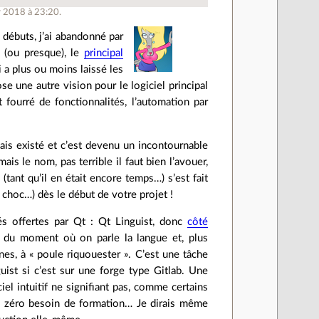
r 2018 à 23:20.
s débuts, j’ai abandonné par
ut (ou presque), le
principal
i a plus ou moins laissé les
ose une autre vision pour le logiciel principal
t fourré de fonctionnalités, l’automation par
mais existé et c’est devenu un incontournable
is le nom, pas terrible il faut bien l’avouer,
(tant qu’il en était encore temps…) s’est fait
 choc…) dès le début de votre projet !
tés offertes par Qt : Qt Linguist, donc
côté
tir du moment où on parle la langue et, plus
es, à « poule riquouester ». C’est une tâche
nguist si c’est sur une forge type Gitlab. Une
el intuitif ne signifiant pas, comme certains
re, zéro besoin de formation… Je dirais même