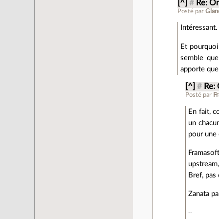
[^]
#
Re: On
Posté par
Glan
Intéressant.
Et pourquoi
semble que 
apporte quel
[^]
#
Re: 
Posté par
F
En fait, 
un chacun
pour une 
Framasoft
upstream,
Bref, pas
Zanata pa