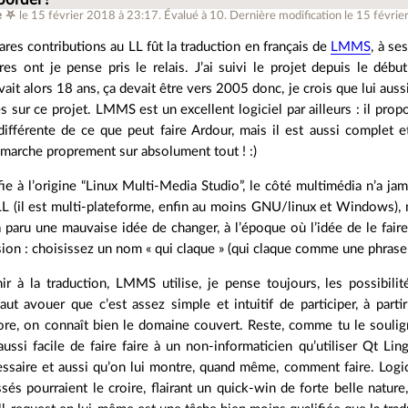
 bordel !
e ⛧
le 15 février 2018 à 23:17
.
Évalué à
10
.
Dernière modification le 15 févrie
ares contributions au LL fût la traduction en français de
LMMS
, à se
tres ont je pense pris le relais. J’ai suivi le projet depuis le déb
ait alors 18 ans, ça devait être vers 2005 donc, je crois que lui auss
es sur ce projet. LMMS est un excellent logiciel par ailleurs : il prop
 différente de ce que peut faire Ardour, mais il est aussi complet e
 marche proprement sur absolument tout ! :)
ie à l’origine “Linux Multi-Media Studio”, le côté multimédia n’a ja
LL (il est multi-plateforme, enfin au moins GNU/linux et Windows), ma
a paru une mauvaise idée de changer, à l’époque où l’idée de le faire 
sion : choisissez un nom « qui claque » (qui claque comme une phrase
ir à la traduction, LMMS utilise, je pense toujours, les possibili
 faut avouer que c’est assez simple et intuitif de participer, à par
re, on connaît bien le domaine couvert. Reste, comme tu le soulign
 aussi facile de faire faire à un non-informaticien qu’utiliser Qt Li
ssaire et aussi qu’on lui montre, quand même, comment faire. Logici
sés pourraient le croire, flairant un quick-win de forte belle natu