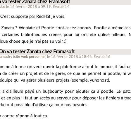
 va tester Zanata chez Framasoft
dos
le 16 février 2018 à 09:19
.
Évalué à
4
.
 C'est supporté par RedHat je vois.
 Zanata ? Weblate et Pootle sont assez connus. Pootle a même assez
certaines bibliothèques créées pour lui ont été utilisé ailleurs.
que chose que je n'ai pas su voir ;)
On va tester Zanata chez Framasoft
ramasky
(
site web personnel
)
le 16 février 2018 à 18:46
.
Évalué à
6
.
comme à terme on veut ouvrir la plateforme a tout le monde, il faut un
 de créer un projet et de le gérer, ce que ne permet ni pootle, ni we
équipe qui va gérer plusieurs projets (exemple, yunohost).
 a d'ailleurs payé un bugbounty pour ajouter ça à pootle. Le patch
 et en plus il faut un accès au serveur pour déposer les fichiers à tra
 du tout possible d'utiliser ça pour nos besoins.
r contre répond à tout ça.