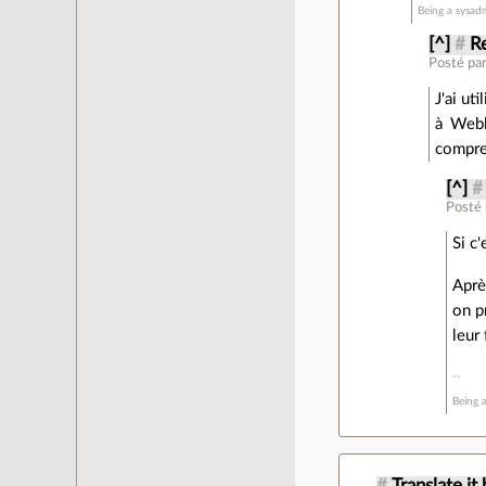
Being a sysadm
[^]
#
R
Posté pa
J'ai u
à Webl
compren
[^]
#
Posté
Si c
Aprè
on p
leur
Being a