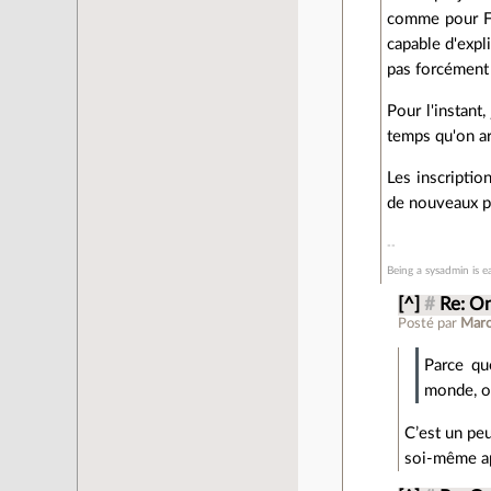
comme pour Fra
capable d'expl
pas forcément 
Pour l'instant
temps qu'on arr
Les inscriptio
de nouveaux pr
Being a sysadmin is ea
[^]
#
Re: On
Posté par
Maro
Parce qu
monde, o
C’est un peu
soi-même ap