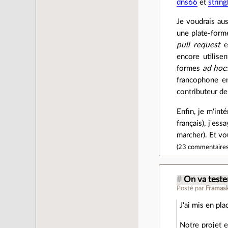
dns66
et
string
Je voudrais aus
une plate-forme
pull request
et
encore utilisen
formes
ad hoc
francophone en
contributeur de
Enfin, je m'int
français), j'es
marcher). Et vo
(
23 commentaire
#
On va teste
Posté par
Framas
J'ai mis en pl
Notre projet e