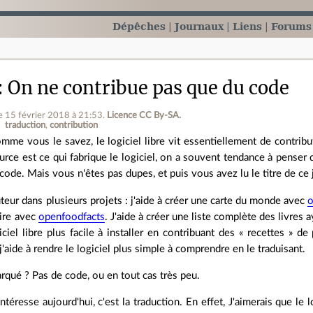
Dépêches
Journaux
Liens
Forums
On ne contribue pas que du code
le 15 février 2018 à 21:53
.
Licence CC By‑SA.
traduction
contribution
mme vous le savez, le logiciel libre vit essentiellement de contrib
urce est ce qui fabrique le logiciel, on a souvent tendance à penser 
 code. Mais vous n'êtes pas dupes, et puis vous avez lu le titre de ce
uteur dans plusieurs projets : j'aide à créer une carte du monde avec
o
lire avec
openfoodfacts
. J'aide à créer une liste complète des livres 
iciel libre plus facile à installer en contribuant des « recettes » 
 j'aide à rendre le logiciel plus simple à comprendre en le traduisant.
qué ? Pas de code, ou en tout cas très peu.
ntéresse aujourd'hui, c'est la traduction. En effet, J'aimerais que le lo