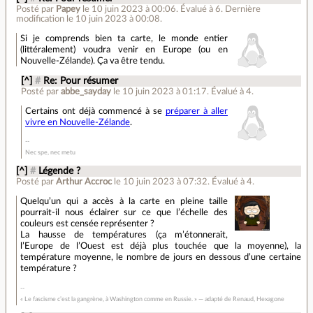
Posté par
Papey
le 10 juin 2023 à 00:06
.
Évalué à
6
.
Dernière
modification le 10 juin 2023 à 00:08.
Si je comprends bien ta carte, le monde entier
(littéralement) voudra venir en Europe (ou en
Nouvelle-Zélande). Ça va être tendu.
[^]
#
Re: Pour résumer
Posté par
abbe_sayday
le 10 juin 2023 à 01:17
.
Évalué à
4
.
Certains ont déjà commencé à se
préparer à aller
vivre en Nouvelle-Zélande
.
Nec spe, nec metu
[^]
#
Légende ?
Posté par
Arthur Accroc
le 10 juin 2023 à 07:32
.
Évalué à
4
.
Quelqu’un qui a accès à la carte en pleine taille
pourrait-il nous éclairer sur ce que l’échelle des
couleurs est censée représenter ?
La hausse de températures (ça m’étonnerait,
l’Europe de l’Ouest est déjà plus touchée que la moyenne), la
température moyenne, le nombre de jours en dessous d’une certaine
température ?
« Le fascisme c’est la gangrène, à Washington comme en Russie. » — adapté de Renaud, Hexagone