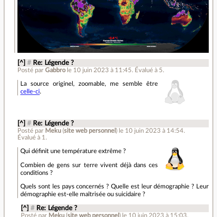
[^]
#
Re: Légende ?
Posté par
Gabbro
le 10 juin 2023 à 11:45
.
Évalué à
5
.
La source originel, zoomable, me semble être
celle-ci
.
[^]
#
Re: Légende ?
Posté par
Meku
(
site web personnel
)
le 10 juin 2023 à 14:54
.
Évalué à
1
.
Qui définit une température extrême ?
Combien de gens sur terre vivent déjà dans ces
conditions ?
Quels sont les pays concernés ? Quelle est leur démographie ? Leur
démographie est-elle maîtrisée ou suicidaire ?
[^]
#
Re: Légende ?
Posté par
Meku
(
site web personnel
)
le 10 juin 2023 à 15:03
.