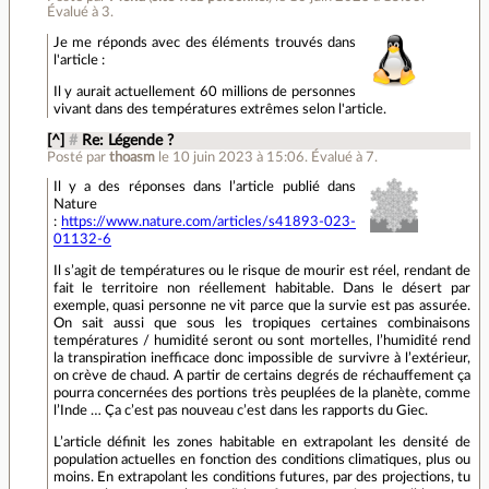
Évalué à
3
.
Je me réponds avec des éléments trouvés dans
l'article :
Il y aurait actuellement 60 millions de personnes
vivant dans des températures extrêmes selon l'article.
[^]
#
Re: Légende ?
Posté par
thoasm
le 10 juin 2023 à 15:06
.
Évalué à
7
.
Il y a des réponses dans l’article publié dans
Nature
:
https://www.nature.com/articles/s41893-023-
01132-6
Il s’agit de températures ou le risque de mourir est réel, rendant de
fait le territoire non réellement habitable. Dans le désert par
exemple, quasi personne ne vit parce que la survie est pas assurée.
On sait aussi que sous les tropiques certaines combinaisons
températures / humidité seront ou sont mortelles, l’humidité rend
la transpiration inefficace donc impossible de survivre à l’extérieur,
on crève de chaud. A partir de certains degrés de réchauffement ça
pourra concernées des portions très peuplées de la planète, comme
l’Inde … Ça c’est pas nouveau c’est dans les rapports du Giec.
L’article définit les zones habitable en extrapolant les densité de
population actuelles en fonction des conditions climatiques, plus ou
moins. En extrapolant les conditions futures, par des projections, tu