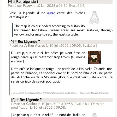
[^]
#
Re: Légende ?
Posté par
Papey
le 10 juin 2023 à 08:32
.
Évalué à
4
.
Voici la légende d'une
autre
carte des "niches
climatiques" :
The map is colour-coded according to suitability
for human habitation. Green areas are most suitable, through
yellow, and orange to red, the least suitable.
[^]
#
Re: Légende ?
Posté par
Arthur Accroc
le 10 juin 2023 à 09:05
.
Évalué à
3
.
Du coup, sur celle‐ci, les pôles peuvent être en
rouge parce qu’ils resteront trop froids (au moins
en hiver).
Note qu’elle indique en rouge une partie de la Nouvelle‐Zélande, une
partie de l’Irlande, et spécifiquement le nord de l’Italie et une partie
de l’Autriche ou de la Slovénie (alors que c’est vert juste à côté). Je
serais curieux de savoir pourquoi.
« Le fascisme c’est la gangrène, à Washington comme en Russie. » — adapté de Renaud, Hexagone
[^]
#
Re: Légende ?
Posté par
Gabbro
le 10 juin 2023 à 09:58
.
Évalué à
4
.
Dernière
modification le 10 juin 2023 à 09:58.
Je pense que c'est le relief. Le nord de l'Italie de