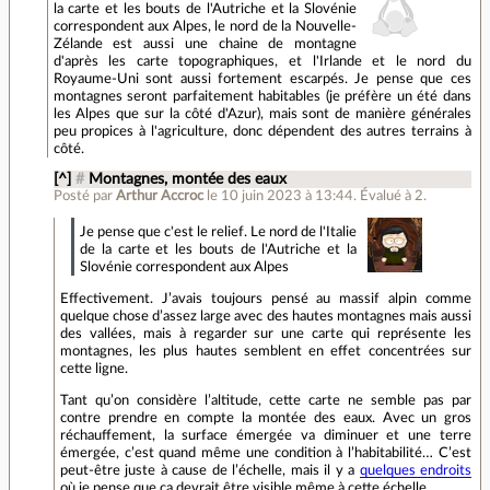
la carte et les bouts de l'Autriche et la Slovénie
correspondent aux Alpes, le nord de la Nouvelle-
Zélande est aussi une chaine de montagne
d'après les carte topographiques, et l'Irlande et le nord du
Royaume-Uni sont aussi fortement escarpés. Je pense que ces
montagnes seront parfaitement habitables (je préfère un été dans
les Alpes que sur la côté d'Azur), mais sont de manière générales
peu propices à l'agriculture, donc dépendent des autres terrains à
côté.
[^]
#
Montagnes, montée des eaux
Posté par
Arthur Accroc
le 10 juin 2023 à 13:44
.
Évalué à
2
.
Je pense que c'est le relief. Le nord de l'Italie
de la carte et les bouts de l'Autriche et la
Slovénie correspondent aux Alpes
Effectivement. J’avais toujours pensé au massif alpin comme
quelque chose d’assez large avec des hautes montagnes mais aussi
des vallées, mais à regarder sur une carte qui représente les
montagnes, les plus hautes semblent en effet concentrées sur
cette ligne.
Tant qu’on considère l’altitude, cette carte ne semble pas par
contre prendre en compte la montée des eaux. Avec un gros
réchauffement, la surface émergée va diminuer et une terre
émergée, c’est quand même une condition à l’habitabilité… C’est
peut-être juste à cause de l’échelle, mais il y a
quelques endroits
où je pense que ça devrait être visible même à cette échelle.