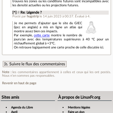
trouves les zones ou les conditions futures sont incompatibles avec
les densité actuelles ou les projections futures.
[^]
#
Re: Légende ?
Posté par
hugotrip
le 14 juin 2023 à 00:37
.
Évalué à
4
.
Je me permets d'ajouter que le site du GIEC
(ipcc en anglais) a mis en ligne un atlas qui
montre assez bien ces impacts.
Par exemple,
cette carte
montre le nombre de
jours/an avec des températures supérieures à 40 °C pour un
réchauffement global à +3°C.
On retrouve logiquement une carte proche de celle discutée ici.
Suivre le flux des commentaires
Note :
les commentaires appartiennent à celles et ceux qui les ont postés.
Nous n’en sommes pas responsables.
Revenir en haut de page
Sites amis
À propos de LinuxFr.org
Agenda du Libre
Mentions légales
April
Faire un don