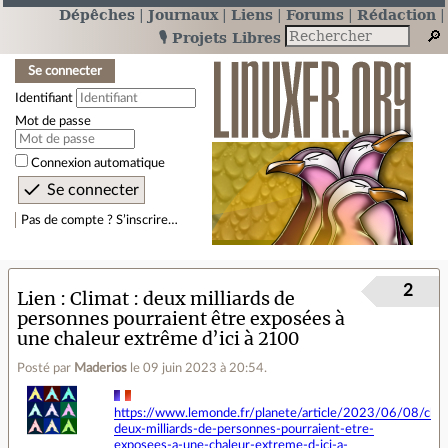
Dépêches
Journaux
Liens
Forums
Rédaction
🎙️ Projets Libres
Se connecter
Identifiant
Mot de passe
Connexion automatique
Pas de compte ? S’inscrire…
2
Lien
Climat : deux milliards de
personnes pourraient être exposées à
une chaleur extrême d’ici à 2100
Posté par
Maderios
le 09 juin 2023 à 20:54
.
https://www.lemonde.fr/planete/article/2023/06/08/clim
deux-milliards-de-personnes-pourraient-etre-
exposees-a-une-chaleur-extreme-d-ici-a-