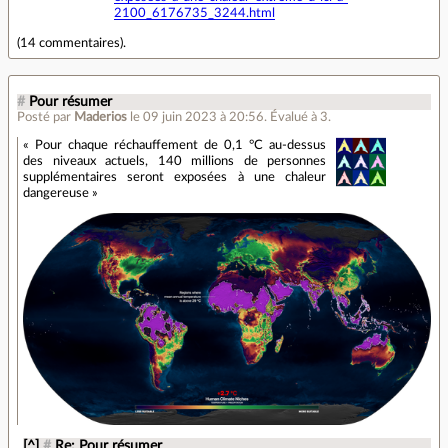
2100_6176735_3244.html
(
14 commentaires
).
#
Pour résumer
Posté par
Maderios
le 09 juin 2023 à 20:56
.
Évalué à
3
.
« Pour chaque réchauffement de 0,1 °C au-dessus
des niveaux actuels, 140 millions de personnes
supplémentaires seront exposées à une chaleur
dangereuse »
[^]
#
Re: Pour résumer