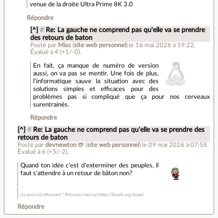
venue de la droite Ultra Prime 8K 3.0
Répondre
[^]
#
Re: La gauche ne comprend pas qu'elle va se prendre
des retours de baton
Posté par
Misc
(
site web personnel
)
le 16 mai 2026 à 19:22
.
Évalué à
4
(+1/-0)
.
En fait, ça manque de numéro de version
aussi, on va pas se mentir. Une fois de plus,
l'informatique sauve la situation avec des
solutions simples et efficaces pour des
problèmes pas si compliqué que ça pour nos cerveaux
surentrainés.
Répondre
[^]
#
Re: La gauche ne comprend pas qu'elle va se prendre des
retours de baton
Posté par
devnewton 🍺
(
site web personnel
)
le 09 mai 2026 à 07:58
.
Évalué à
6
(+5/-2)
.
Quand ton idée c'est d'exterminer des peuples, il
faut s'attendre à un retour de bâton non?
Ce post est offensant ? Prévenez moi sur https://linuxfr.org/board
Répondre