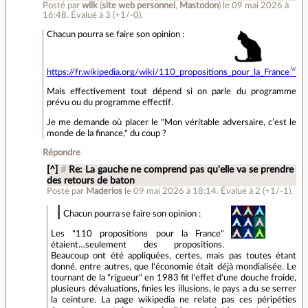
Posté par
wilk
(
site web personnel
,
Mastodon
)
le 09 mai 2026 à
16:48
.
Évalué à
3
(+1/-0)
.
Chacun pourra se faire son opinion :
https://fr.wikipedia.org/wiki/110_propositions_pour_la_France
Mais effectivement tout dépend si on parle du programme
prévu ou du programme effectif.
Je me demande où placer le "Mon véritable adversaire, c’est le
monde de la finance," du coup ?
Répondre
[^]
#
Re: La gauche ne comprend pas qu'elle va se prendre
des retours de baton
Posté par
Maderios
le 09 mai 2026 à 18:14
.
Évalué à
2
(+1/-1)
.
Chacun pourra se faire son opinion :
Les "110 propositions pour la France"
étaient…seulement des propositions.
Beaucoup ont été appliquées, certes, mais pas toutes étant
donné, entre autres, que l'économie était déjà mondialisée. Le
tournant de la "rigueur" en 1983 fit l'effet d'une douche froide,
plusieurs dévaluations, finies les illusions, le pays a du se serrer
la ceinture. La page wikipedia ne relate pas ces péripéties