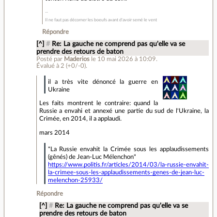
Il ne faut pas décorner les boeufs avant d'avoir semé le vent
Répondre
[^]
#
Re: La gauche ne comprend pas qu'elle va se
prendre des retours de baton
Posté par
Maderios
le 10 mai 2026 à 10:09
.
Évalué à
2
(+0/-0)
.
il a très vite dénoncé la guerre en
Ukraine
Les faits montrent le contraire: quand la
Russie a envahi et annexé une partie du sud de l'Ukraine, la
Crimée, en 2014, il a applaudi.
mars 2014
"La Russie envahit la Crimée sous les applaudissements
(gênés) de Jean-Luc Mélenchon"
https://www.politis.fr/articles/2014/03/la-russie-envahit-
la-crimee-sous-les-applaudissements-genes-de-jean-luc-
melenchon-25933/
Répondre
[^]
#
Re: La gauche ne comprend pas qu'elle va se
prendre des retours de baton