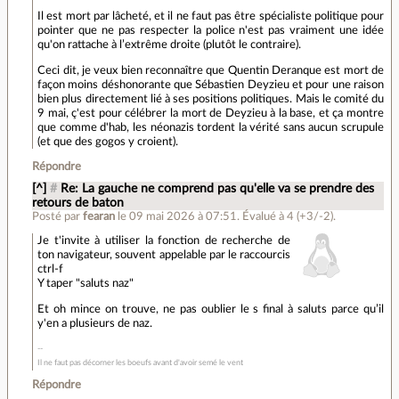
Il est mort par lâcheté, et il ne faut pas être spécialiste politique pour
pointer que ne pas respecter la police n'est pas vraiment une idée
qu'on rattache à l’extrême droite (plutôt le contraire).
Ceci dit, je veux bien reconnaître que Quentin Deranque est mort de
façon moins déshonorante que Sébastien Deyzieu et pour une raison
bien plus directement lié à ses positions politiques. Mais le comité du
9 mai, ç'est pour célébrer la mort de Deyzieu à la base, et ça montre
que comme d'hab, les néonazis tordent la vérité sans aucun scrupule
(et que des gogos y croient).
Répondre
[^]
#
Re: La gauche ne comprend pas qu'elle va se prendre des
retours de baton
Posté par
fearan
le 09 mai 2026 à 07:51
.
Évalué à
4
(+3/-2)
.
Je t'invite à utiliser la fonction de recherche de
ton navigateur, souvent appelable par le raccourcis
ctrl-f
Y taper "saluts naz"
Et oh mince on trouve, ne pas oublier le s final à saluts parce qu’il
y'en a plusieurs de naz.
Il ne faut pas décorner les boeufs avant d'avoir semé le vent
Répondre