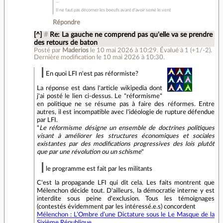
Il ne faut pas décorner les boeufs avant d'avoir semé le vent
Répondre
[^]
#
Re: La gauche ne comprend pas qu'elle va se prendre
des retours de baton
Posté par
Maderios
le 10 mai 2026 à 10:29
.
Évalué à
1
(+1/-2)
.
Dernière modification le 10 mai 2026 à 10:30.
En quoi LFI n'est pas réformiste?
La réponse est dans l'article wikipedia dont
j'ai posté le lien ci-dessus. Le "réformisme"
en politique ne se résume pas à faire des réformes. Entre
autres, il est incompatible avec l'idéologie de rupture défendue
par LFI.
"
Le réformisme désigne un ensemble de doctrines politiques
visant à améliorer les structures économiques et sociales
existantes par des modifications progressives des lois plutôt
que par une révolution ou un schisme
"
le programme est fait par les militants
C'est la propagande LFI qui dit cela. Les faits montrent que
Mélenchon décide tout. D'ailleurs, la démocratie interne y est
interdite sous peine d'exclusion. Tous les témoignages
(contestés évidemment par les intéressé.e.s) concordent
Mélenchon : L’Ombre d’une Dictature sous le Le Masque de la
Sixième République