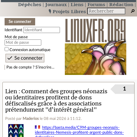
Dépêches
Journaux
Liens
Forums
Rédaction
🎙️ Projets Libres
Se connecter
Identifiant
Mot de passe
Connexion automatique
Pas de compte ? S’inscrire…
1
Lien
Comment des groupes néonazis
ou identitaires profitent de dons
défiscalisés grâce à des associations
prétendument "d’intérêt général"
Posté par
Maderios
le 08 mai 2026 à 11:12
.
https://basta.media/C9M-groupes-neonazis-
identitaires-Nemesis-profitent-argent-public-dons-