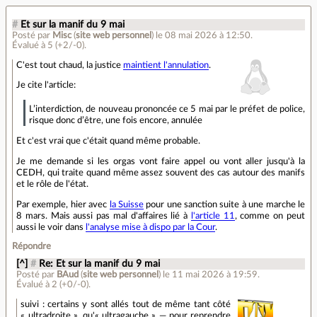
#
Et sur la manif du 9 mai
Posté par
Misc
(
site web personnel
)
le 08 mai 2026 à 12:50
.
Évalué à
5
(+2/-0)
.
C'est tout chaud, la justice
maintient l'annulation
.
Je cite l'article:
L’interdiction, de nouveau prononcée ce 5 mai par le préfet de police,
risque donc d’être, une fois encore, annulée
Et c'est vrai que c'était quand même probable.
Je me demande si les orgas vont faire appel ou vont aller jusqu'à la
CEDH, qui traite quand même assez souvent des cas autour des manifs
et le rôle de l'état.
Par exemple, hier avec
la Suisse
pour une sanction suite à une marche le
8 mars. Mais aussi pas mal d'affaires lié à
l'article 11
, comme on peut
aussi le voir dans
l'analyse mise à dispo par la Cour
.
Répondre
[^]
#
Re: Et sur la manif du 9 mai
Posté par
BAud
(
site web personnel
)
le 11 mai 2026 à 19:59
.
Évalué à
2
(+0/-0)
.
suivi : certains y sont allés tout de même tant côté
« ultradroite », qu'« ultragauche » — pour reprendre