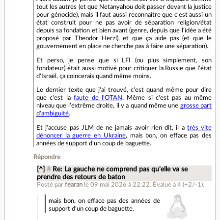
tout les autres (et que Netanyahou doit passer devant la justice
pour génocide), mais il faut aussi reconnaître que c'est aussi un
état construit pour ne pas avoir de séparation religion/état
depuis sa fondation et bien avant (genre, depuis que l'idée a été
proposé par Theodor Herzl), et que ça aide pas (et que le
gouvernement en place ne cherche pas à faire une séparation).
Et perso, je pense que si LFI (ou plus simplement, son
fondateur) était aussi motivé pour critiquer la Russie que l'état
d'Israël, ça coincerais quand même moins.
Le dernier texte que j'ai trouvé, c'est quand même pour dire
que c'est la
faute de l'OTAN
. Même si c'est pas au même
niveau que l’extrême droite, il y a quand même une
grosse part
d'ambiguité
.
Et j'accuse pas JLM de ne jamais avoir rien dit, il a
très vite
dénoncer la guerre en Ukraine
, mais bon, on efface pas des
années de support d'un coup de baguette.
Répondre
[^]
#
Re: La gauche ne comprend pas qu'elle va se
prendre des retours de baton
Posté par
fearan
le 09 mai 2026 à 22:22
.
Évalué à
4
(+2/-1)
.
mais bon, on efface pas des années de
support d'un coup de baguette.