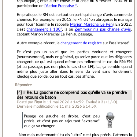
république, ç'était autre chose cf la crise du 6 février 1934 et la
participation de
l'Action Francaise
.
En pratique, le RN est surtout un parti qui change d'avis comme de
chemise. Par exemple, en 2013, le FN dit "on abrogeras le mariage
pour tous" (comme le rappelle
Marion Maréchal Le Pen
). En 2022,
c'est
changement à 180°
, la ou
Zemmour n'a pas changé d'avis
,
captant Marion Marechal Le Pen au passage.
Autre exemple récent, le
changement de registre
sur l'assistanat".
Et c'est pas un souci que les parties évoluent et changent
(heureusement), mais en général, ça arrive parce que les dirigeants
changent, ce qui est quand même pas tellement le cas du RN/FN
(et au passage, pas non plus le cas chez LFI). La, ça semble quand
même plus juste aller dans le sens du vent sans fondement
idéologique solide, ou en tout cas, pas affiché.
Répondre
[^]
#
Re: La gauche ne comprend pas qu'elle va se prendre
des retours de baton
Posté par
Faya
le 11 mai 2026 à 14:59
.
Évalué à
3
(+1/-0)
.
Dernière modification le 11 mai 2026 à 14:59.
l'usage de gauche et droite, ç'est peu
précis, et c'est pas en rajoutant "extreme"
que ça va changer.
Non mais maintenant si tu dis "ultra" c'est plus précis. J'attends la