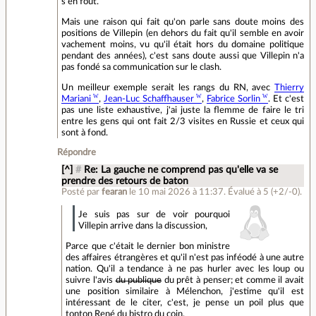
s'en fout.
Mais une raison qui fait qu'on parle sans doute moins des
positions de Villepin (en dehors du fait qu'il semble en avoir
vachement moins, vu qu'il était hors du domaine politique
pendant des années), c'est sans doute aussi que Villepin n'a
pas fondé sa communication sur le clash.
Un meilleur exemple serait les rangs du RN, avec
Thierry
Mariani
,
Jean-Luc Schaffhauser
,
Fabrice Sorlin
. Et c'est
pas une liste exhaustive, j'ai juste la flemme de faire le tri
entre les gens qui ont fait 2/3 visites en Russie et ceux qui
sont à fond.
Répondre
[^]
#
Re: La gauche ne comprend pas qu'elle va se
prendre des retours de baton
Posté par
fearan
le 10 mai 2026 à 11:37
.
Évalué à
5
(+2/-0)
.
Je suis pas sur de voir pourquoi
Villepin arrive dans la discussion,
Parce que c'était le dernier bon ministre
des affaires étrangères et qu'il n'est pas inféodé à une autre
nation. Qu'il a tendance à ne pas hurler avec les loup ou
suivre l'avis
du publique
du prêt à penser; et comme il avait
une position similaire à Mélenchon, j'estime qu'il est
intéressant de le citer, c'est, je pense un poil plus que
tonton René du bistro du coin.