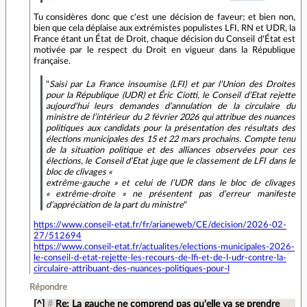
Tu considères donc que c'est une décision de faveur; et bien non,
bien que cela déplaise aux extrémistes populistes LFI, RN et UDR, la
France étant un État de Droit, chaque décision du Conseil d'État est
motivée par le respect du Droit en vigueur dans la République
française.
"
Saisi par La France insoumise (LFI) et par l’Union des Droites
pour la République (UDR) et Éric Ciotti, le Conseil d’Etat rejette
aujourd’hui leurs demandes d’annulation de la circulaire du
ministre de l’intérieur du 2 février 2026 qui attribue des nuances
politiques aux candidats pour la présentation des résultats des
élections municipales des 15 et 22 mars prochains. Compte tenu
de la situation politique et des alliances observées pour ces
élections, le Conseil d’Etat juge que le classement de LFI dans le
bloc de clivages «
extrême-gauche » et celui de l’UDR dans le bloc de clivages
« extrême-droite » ne présentent pas d’erreur manifeste
d’appréciation de la part du ministre
"
https://www.conseil-etat.fr/fr/arianeweb/CE/decision/2026-02-
27/512694
https://www.conseil-etat.fr/actualites/elections-municipales-2026-
le-conseil-d-etat-rejette-les-recours-de-lfi-et-de-l-udr-contre-la-
circulaire-attribuant-des-nuances-politiques-pour-l
Répondre
[^]
#
Re: La gauche ne comprend pas qu'elle va se prendre