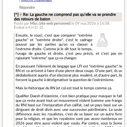
Répondre
[^]
#
Re: La gauche ne comprend pas qu'elle va se prendre
des retours de baton
Posté par
Misc
(
site web personnel
)
le 09 mai 2026 à 16:38
.
Évalué à
4
(+3/-2)
.
Ensuite, le souci, c'est que comparer "extrême
gauche" et "extrême droite", ç'est le cadrage
poussé par les parties qu'on va classer à
l'extreme droite. Comme je le dit tout le temps,
l'usage de gauche et droite, ç'est peu précis, et c'est pas en
rajoutant "extreme" que ça va changer.
En poussant l’élément de langage que LFI est "extrême gauche", le
RN et co arrivent à faire d'une pierre deux coups. D'une part, ils se
dédiabolisent auprès d'un électorat plus modéré, et d'autre part, ils
forcent la gauche à déstigmatiser la question de l’extrémisme.
Mais la rhétorique du RN (et co) est tout le temps comme ça.
Qualifier Daesh d'islamiste, c'est bien pratique pour masquer le fait
que ça reste avant tout un mouvement violent (comme une frange
du RN) basé sur l'instauration d'un califat, cad un pays basé sur un
dirigeant de droit divin avec une succession patrilinéaire. La seule
différence avec les royalistes, c'est de se baser sur un autre livre
pour la religion, et que les royalistes sont pas assez nombreux en
2026 pour être aussi violent que voulu. Par contre, sous la 3eme