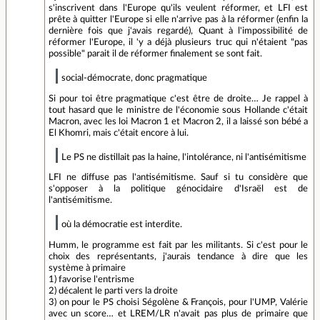
s'inscrivent dans l'Europe qu'ils veulent réformer, et LFI est
prête à quitter l'Europe si elle n'arrive pas à la réformer (enfin la
dernière fois que j'avais regardé), Quant à l'impossibilité de
réformer l'Europe, il 'y a déjà plusieurs truc qui n'étaient "pas
possible" parait il de réformer finalement se sont fait.
social-démocrate, donc pragmatique
Si pour toi être pragmatique c'est être de droite… Je rappel à
tout hasard que le ministre de l'économie sous Hollande c'était
Macron, avec les loi Macron 1 et Macron 2, il a laissé son bébé a
El Khomri, mais c'était encore à lui.
Le PS ne distillait pas la haine, l'intolérance, ni l'antisémitisme
LFI ne diffuse pas l'antisémitisme. Sauf si tu considère que
s'opposer à la politique génocidaire d'Israël est de
l'antisémitisme.
où la démocratie est interdite.
Humm, le programme est fait par les militants. Si c'est pour le
choix des représentants, j'aurais tendance à dire que les
système à primaire
1) favorise l'entrisme
2) décalent le parti vers la droite
3) on pour le PS choisi Ségolène & François, pour l'UMP, Valérie
avec un score… et LREM/LR n'avait pas plus de primaire que