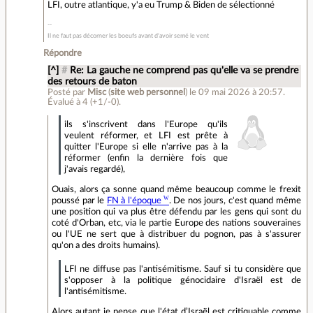
LFI, outre atlantique, y'a eu Trump & Biden de sélectionné
Il ne faut pas décorner les boeufs avant d'avoir semé le vent
Répondre
[^]
#
Re: La gauche ne comprend pas qu'elle va se prendre
des retours de baton
Posté par
Misc
(
site web personnel
)
le 09 mai 2026 à 20:57
.
Évalué à
4
(+1/-0)
.
ils s'inscrivent dans l'Europe qu'ils
veulent réformer, et LFI est prête à
quitter l'Europe si elle n'arrive pas à la
réformer (enfin la dernière fois que
j'avais regardé),
Ouais, alors ça sonne quand même beaucoup comme le frexit
poussé par le
FN à l'époque
. De nos jours, c'est quand même
une position qui va plus être défendu par les gens qui sont du
coté d'Orban, etc, via le partie Europe des nations souveraines
ou l'UE ne sert que à distribuer du pognon, pas à s'assurer
qu'on a des droits humains).
LFI ne diffuse pas l'antisémitisme. Sauf si tu considère que
s'opposer à la politique génocidaire d'Israël est de
l'antisémitisme.
Alors autant je pense que l'état d’Israël est critiquable comme