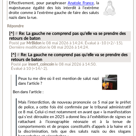
Effectivement, pour paraphraser
Anatole France
, la
majestueuse égalité des lois interdit à l’extrême
droite comme à l’extrême gauche de faire des saluts
nazis dans la rue.
Répondre
[^]
#
Re: La gauche ne comprend pas qu'elle va se prendre des
retours de baton
Posté par
MrBidon
le 08 mai 2026 à 14:24
.
Évalué à
-10
(+2/-15)
.
Dernière modification le 08 mai 2026 à 14:24.
[^]
#
Re: La gauche ne comprend pas qu'elle va se prendre des
retours de baton
Posté par
insert_coincoin
le 08 mai 2026 à 14:50
.
Évalué à
10
(+14/-2)
.
Peux tu me dire où il est mention de salut nazi
dans l'article ?
Ben dans l'article :
Mais l’interdiction, de nouveau prononcée ce 5 mai par le préfet
de police, a cette fois été confirmée par le tribunal administratif
ce 8 mai. Celui-ci met notamment en avant que « la manifestation
qui s’est déroulée en 2025 a donné lieu à l’exhibition de signes se
rattachant à l’iconographie néonazie et à la tenue de
comportements et de propos constitutifs d’appels à la haine et à
la discrimination, tels que des saluts nazis ou des slogans