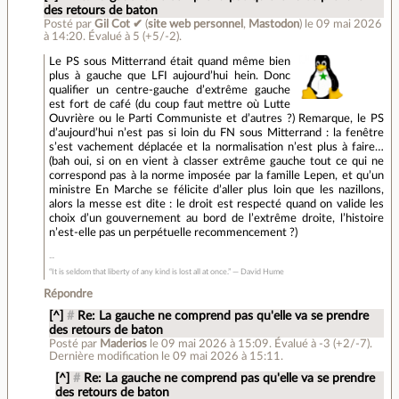
des retours de baton
Posté par
Gil Cot ✔
(
site web personnel
,
Mastodon
)
le 09 mai 2026
à 14:20
.
Évalué à
5
(+5/-2)
.
Le PS sous Mitterrand était quand même bien
plus à gauche que LFI aujourd’hui hein. Donc
qualifier un centre-gauche d’extrême gauche
est fort de café (du coup faut mettre où Lutte
Ouvrière ou le Parti Communiste et d’autres ?) Remarque, le PS
d’aujourd’hui n’est pas si loin du FN sous Mitterrand : la fenêtre
s’est vachement déplacée et la normalisation n’est plus à faire…
(bah oui, si on en vient à classer extrême gauche tout ce qui ne
correspond pas à la norme imposée par la famille Lepen, et qu’un
ministre En Marche se félicite d’aller plus loin que les nazillons,
alors la messe est dite : le droit est respecté quand on valide les
choix d’un gouvernement au bord de l’extrême droite, l’histoire
n’est-elle pas un perpétuelle recommencement ?)
“It is seldom that liberty of any kind is lost all at once.” ― David Hume
Répondre
[^]
#
Re: La gauche ne comprend pas qu'elle va se prendre
des retours de baton
Posté par
Maderios
le 09 mai 2026 à 15:09
.
Évalué à
-3
(+2/-7)
.
Dernière modification le 09 mai 2026 à 15:11.
[^]
#
Re: La gauche ne comprend pas qu'elle va se prendre
des retours de baton