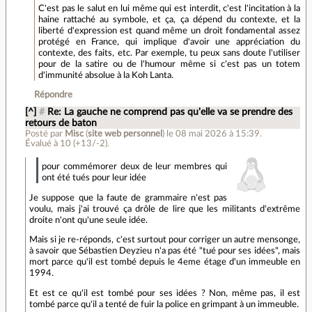
C'est pas le salut en lui même qui est interdit, c'est l'incitation à la
haine rattaché au symbole, et ça, ça dépend du contexte, et la
liberté d'expression est quand même un droit fondamental assez
protégé en France, qui implique d'avoir une appréciation du
contexte, des faits, etc. Par exemple, tu peux sans doute l'utiliser
pour de la satire ou de l'humour même si c'est pas un totem
d'immunité absolue à la Koh Lanta.
Répondre
[^]
#
Re: La gauche ne comprend pas qu'elle va se prendre des
retours de baton
Posté par
Misc
(
site web personnel
)
le 08 mai 2026 à 15:39
.
Évalué à
10
(+13/-2)
.
pour commémorer deux de leur membres qui
ont été tués pour leur idée
Je suppose que la faute de grammaire n'est pas
voulu, mais j'ai trouvé ça drôle de lire que les militants d'extrême
droite n'ont qu'une seule idée.
Mais si je re-réponds, c'est surtout pour corriger un autre mensonge,
à savoir que Sébastien Deyzieu n'a pas été "tué pour ses idées", mais
mort parce qu'il est tombé depuis le 4eme étage d'un immeuble en
1994.
Et est ce qu'il est tombé pour ses idées ? Non, même pas, il est
tombé parce qu'il a tenté de fuir la police en grimpant à un immeuble.