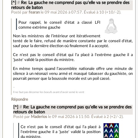
[^]
#
Re: La gauche ne comprend pas qu'elle va se prendre des
retours de baton
Posté par
fearan
le 09 mai 2026 à 07:57
.
Évalué à
10
(+10/-2)
.
Pour rappel, le conseil d'état a classé LFI
comme extrème gauche
Non les ministres de l’intérieur ont itérativement
tenté de le faire, refusé de manière constante par le conseil d'état,
sauf pour la dernière élection où finalement il a accepté.
Ce n'est pas le conseil d'état qui l'a placé à l'extrême gauche il a
'juste' validé la position du ministre.
En même temps quand l'assemblée nationale offre une minute de
silence à un néonazi venu armé et masqué tabasser du gauchiste, on
pourrait penser que la boussole morale est un poil cassé.
Il ne faut pas décorner les boeufs avant d'avoir semé le vent
Répondre
[^]
#
Re: La gauche ne comprend pas qu'elle va se prendre des
retours de baton
Posté par
Maderios
le 09 mai 2026 à 11:50
.
Évalué à
2
(+2/-2)
.
Ce n'est pas le conseil d'état qui l'a placé à
l'extrême gauche il a 'juste' validé la position
du ministre.