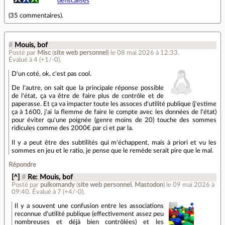
defiscalises
(
35 commentaires
).
#
Mouis, bof
Posté par
Misc
(
site web personnel
)
le 08 mai 2026 à 12:33
.
Évalué à
4
(+1/-0)
.
D'un coté, ok, c'est pas cool.
De l'autre, on sait que la principale réponse possible
de l'état, ça va être de faire plus de contrôle et de
paperasse. Et ça va impacter toute les assoces d'utilité publique (j'estime
ça à 1600, j'ai la flemme de faire le compte avec les données de l'état)
pour éviter qu'une poignée (genre moins de 20) touche des sommes
ridicules comme des 2000€ par ci et par la.
Il y a peut être des subtilités qui m'échappent, mais à priori et vu les
sommes en jeu et le ratio, je pense que le remède serait pire que le mal.
Répondre
[^]
#
Re: Mouis, bof
Posté par
pulkomandy
(
site web personnel
,
Mastodon
)
le 09 mai 2026 à
09:40
.
Évalué à
7
(+4/-0)
.
Il y a souvent une confusion entre les associations
reconnue d'utilité publique (effectivement assez peu
nombreuses et déjà bien contrôlées) et les