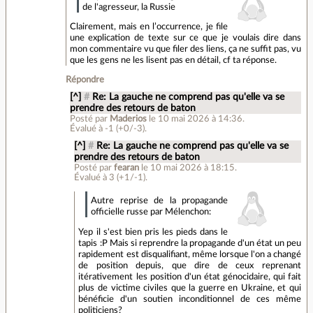
de l'agresseur, la Russie
Clairement, mais en l’occurrence, je file
une explication de texte sur ce que je voulais dire dans
mon commentaire vu que filer des liens, ça ne suffit pas, vu
que les gens ne les lisent pas en détail, cf ta réponse.
Répondre
[^]
#
Re: La gauche ne comprend pas qu'elle va se
prendre des retours de baton
Posté par
Maderios
le 10 mai 2026 à 14:36
.
Évalué à
-1
(+0/-3)
.
[^]
#
Re: La gauche ne comprend pas qu'elle va se
prendre des retours de baton
Posté par
fearan
le 10 mai 2026 à 18:15
.
Évalué à
3
(+1/-1)
.
Autre reprise de la propagande
officielle russe par Mélenchon:
Yep il s'est bien pris les pieds dans le
tapis :P Mais si reprendre la propagande d'un état un peu
rapidement est disqualifiant, même lorsque l'on a changé
de position depuis, que dire de ceux reprenant
itérativement les position d'un état génocidaire, qui fait
plus de victime civiles que la guerre en Ukraine, et qui
bénéficie d'un soutien inconditionnel de ces même
politiciens?