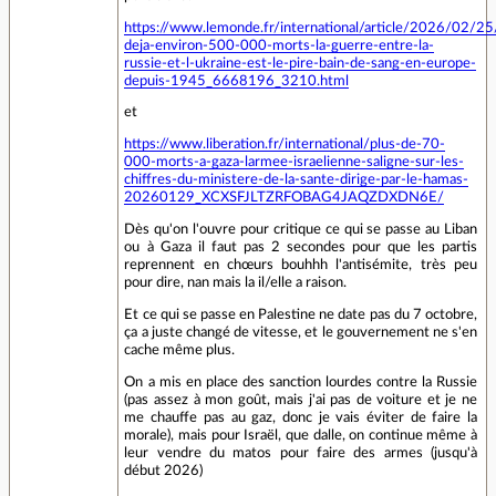
https://www.lemonde.fr/international/article/2026/02/25
deja-environ-500-000-morts-la-guerre-entre-la-
russie-et-l-ukraine-est-le-pire-bain-de-sang-en-europe-
depuis-1945_6668196_3210.html
et
https://www.liberation.fr/international/plus-de-70-
000-morts-a-gaza-larmee-israelienne-saligne-sur-les-
chiffres-du-ministere-de-la-sante-dirige-par-le-hamas-
20260129_XCXSFJLTZRFOBAG4JAQZDXDN6E/
Dès qu'on l'ouvre pour critique ce qui se passe au Liban
ou à Gaza il faut pas 2 secondes pour que les partis
reprennent en chœurs bouhhh l'antisémite, très peu
pour dire, nan mais la il/elle a raison.
Et ce qui se passe en Palestine ne date pas du 7 octobre,
ça a juste changé de vitesse, et le gouvernement ne s'en
cache même plus.
On a mis en place des sanction lourdes contre la Russie
(pas assez à mon goût, mais j'ai pas de voiture et je ne
me chauffe pas au gaz, donc je vais éviter de faire la
morale), mais pour Israël, que dalle, on continue même à
leur vendre du matos pour faire des armes (jusqu'à
début 2026)