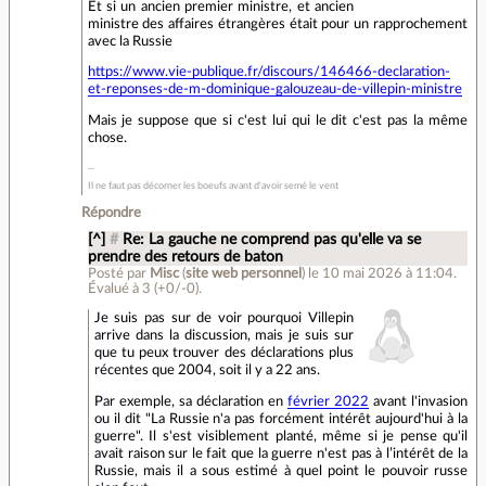
Et si un ancien premier ministre, et ancien
ministre des affaires étrangères était pour un rapprochement
avec la Russie
https://www.vie-publique.fr/discours/146466-declaration-
et-reponses-de-m-dominique-galouzeau-de-villepin-ministre
Mais je suppose que si c'est lui qui le dit c'est pas la même
chose.
Il ne faut pas décorner les boeufs avant d'avoir semé le vent
Répondre
[^]
#
Re: La gauche ne comprend pas qu'elle va se
prendre des retours de baton
Posté par
Misc
(
site web personnel
)
le 10 mai 2026 à 11:04
.
Évalué à
3
(+0/-0)
.
Je suis pas sur de voir pourquoi Villepin
arrive dans la discussion, mais je suis sur
que tu peux trouver des déclarations plus
récentes que 2004, soit il y a 22 ans.
Par exemple, sa déclaration en
février 2022
avant l'invasion
ou il dit "La Russie n'a pas forcément intérêt aujourd'hui à la
guerre". Il s'est visiblement planté, même si je pense qu'il
avait raison sur le fait que la guerre n'est pas à l’intérêt de la
Russie, mais il a sous estimé à quel point le pouvoir russe