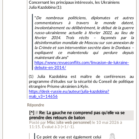
Concernant les principaux intéressés, les Ukrainiens
Julia Kazdobina (1):
"
De nombreux politiciens, diplomates et autres
commentateurs à travers le monde datent,
involontairement ou délibérément, le début de la guerre
russo-ukrainienne actuelle à février 2022, au lieu de
février 2014. Trois récits – façonnés par la
désinformation mondiale de Moscou sur son annexion de
la Crimée et son intervention secrète dans le Donbass –
expliquent ce malentendu qui perdure depuis
maintenant dix ans
"
https://www.revueconflits.com/linvasion-de-lukraine-
debute-en-2014/
(1) Julia Kazdobina est maître de conférences au
programme d'études sur la sécurité du Conseil de politique
étrangère Prisme ukrainien à Kyïv.
https://desk-russie.eu/auteur/julia-kazdobina?
mab_v3=14656
Répondre
[^]
#
Re: La gauche ne comprend pas qu'elle va se
prendre des retours de baton
Posté par
Misc
(
site web personnel
)
le 10 mai 2026 à
11:15
.
Évalué à
3
(+1/-1)
.
Ce point de vue est également celui