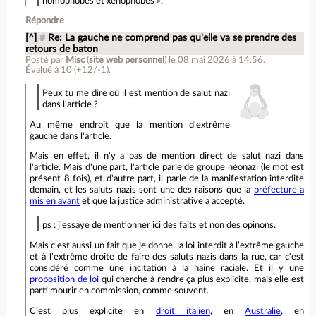
homophobes et xénophobes ».
Répondre
[^]
#
Re: La gauche ne comprend pas qu'elle va se prendre des
retours de baton
Posté par
Misc
(
site web personnel
)
le 08 mai 2026 à 14:56
.
Évalué à
10
(+12/-1)
.
Peux tu me dire où il est mention de salut nazi
dans l'article ?
Au même endroit que la mention d'extrême
gauche dans l'article.
Mais en effet, il n'y a pas de mention direct de salut nazi dans
l'article. Mais d'une part, l'article parle de groupe néonazi (le mot est
présent 8 fois), et d'autre part, il parle de la manifestation interdite
demain, et les saluts nazis sont une des raisons que la
préfecture a
mis en avant
et que la justice administrative a accepté.
ps : j'essaye de mentionner ici des faits et non des opinons.
Mais c'est aussi un fait que je donne, la loi interdit à l’extrême gauche
et à l’extrême droite de faire des saluts nazis dans la rue, car c'est
considéré comme une incitation à la haine raciale. Et il y une
proposition de loi
qui cherche à rendre ça plus explicite, mais elle est
parti mourir en commission, comme souvent.
C'est plus explicite en
droit italien
, en
Australie
, en