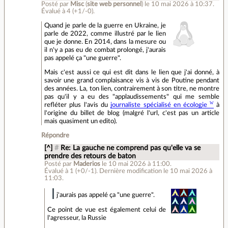
Posté par
Misc
(
site web personnel
)
le 10 mai 2026 à 10:37
.
Évalué à
4
(+1/-0)
.
Quand je parle de la guerre en Ukraine, je
parle de 2022, comme illustré par le lien
que je donne. En 2014, dans la mesure ou
il n'y a pas eu de combat prolongé, j'aurais
pas appelé ça "une guerre".
Mais c'est aussi ce qui est dit dans le lien que j'ai donné, à
savoir une grand complaisance vis à vis de Poutine pendant
des années. La, ton lien, contrairement à son titre, ne montre
pas qu'il y a eu des "applaudissements" qui me semble
refléter plus l'avis du
journaliste spécialisé en écologie
à
l'origine du billet de blog (malgré l'url, c'est pas un article
mais quasiment un edito).
Répondre
[^]
#
Re: La gauche ne comprend pas qu'elle va se
prendre des retours de baton
Posté par
Maderios
le 10 mai 2026 à 11:00
.
Évalué à
1
(+0/-1)
.
Dernière modification le 10 mai 2026 à
11:03.
j'aurais pas appelé ça "une guerre".
Ce point de vue est également celui de
l'agresseur, la Russie