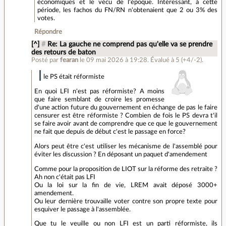
économiques et le vécu de l'époque. Intéressant, à cette
période, les fachos du FN/RN n'obtenaient que 2 ou 3% des
votes.
Répondre
[^]
#
Re: La gauche ne comprend pas qu'elle va se prendre
des retours de baton
Posté par
fearan
le 09 mai 2026 à 19:28
.
Évalué à
5
(+4/-2)
.
le PS était réformiste
En quoi LFI n'est pas réformiste? A moins
que faire semblant de croire les promesse
d'une action future du gouvernement en échange de pas le faire
censurer est être réformiste ? Combien de fois le PS devra t'il
se faire avoir avant de comprendre que ce que le gouvernement
ne fait que depuis de début c'est le passage en force?
Alors peut être c'est utiliser les mécanisme de l'assemblé pour
éviter les discussion ? En déposant un paquet d'amendement
Comme pour la proposition de LIOT sur la réforme des retraite ?
Ah non c'était pas LFI
Ou la loi sur la fin de vie, LREM avait déposé 3000+
amendement.
Ou leur dernière trouvaille voter contre son propre texte pour
esquiver le passage à l'assemblée.
Que tu le veuille ou non LFI est un parti réformiste, ils