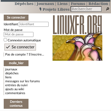
Dépêches
Journaux
Liens
Forums
Rédaction
🎙️ Projets Libres
Se connecter
Identifiant
Mot de passe
Connexion automatique
Pas de compte ? S’inscrire…
molle_hier
journaux
dépêches
liens
messages sur les forums
entrées du suivi
ajouts au wiki
commentaires
Derniers
contenus