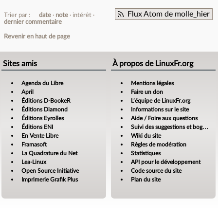
Flux Atom de molle_hier
Trier par :
date
note
intérêt
dernier commentaire
Revenir en haut de page
Sites amis
À propos de LinuxFr.org
Agenda du Libre
Mentions légales
April
Faire un don
Éditions D-BookeR
L’équipe de LinuxFr.org
Éditions Diamond
Informations sur le site
Éditions Eyrolles
Aide / Foire aux questions
Éditions ENI
Suivi des suggestions et bogues
En Vente Libre
Wiki du site
Framasoft
Règles de modération
La Quadrature du Net
Statistiques
Lea-Linux
API pour le développement
Open Source Initiative
Code source du site
Imprimerie Grafik Plus
Plan du site