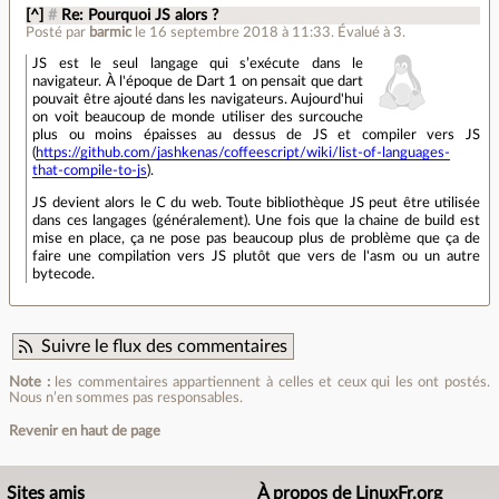
[^]
#
Re: Pourquoi JS alors ?
Posté par
barmic
le 16 septembre 2018 à 11:33
.
Évalué à
3
.
JS est le seul langage qui s’exécute dans le
navigateur. À l'époque de Dart 1 on pensait que dart
pouvait être ajouté dans les navigateurs. Aujourd'hui
on voit beaucoup de monde utiliser des surcouche
plus ou moins épaisses au dessus de JS et compiler vers JS
(
https://github.com/jashkenas/coffeescript/wiki/list-of-languages-
that-compile-to-js
).
JS devient alors le C du web. Toute bibliothèque JS peut être utilisée
dans ces langages (généralement). Une fois que la chaine de build est
mise en place, ça ne pose pas beaucoup plus de problème que ça de
faire une compilation vers JS plutôt que vers de l'asm ou un autre
bytecode.
Suivre le flux des commentaires
Note :
les commentaires appartiennent à celles et ceux qui les ont postés.
Nous n’en sommes pas responsables.
Revenir en haut de page
Sites amis
À propos de LinuxFr.org