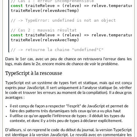
// Cas 1 : erreur incompréhensible
const
traiteReleve
=
(
releve
)
=>
releve
.
temperature
traiteReleve
(
releveAvecTemp
)
// -> TypeError: undefined is not an object
// Cas 2 : mauvais résultat
const
traiteReleve
=
(
releve
)
=>
releve
.
temperature
traiteReleve
(
releveAvecTemp
)
// -> retourne la chaine "undefined°C"
Dans le 1er cas, avec un peu de chance on retrouvera l'erreur dans les
logs, mais dans le 2e, encore moins de chance de voir le problème.
TypeScript à la rescousse
TypeScript est un système de types fort et statique, mais qui est conçu
exprès pour JavaScript. Il sert uniquement à l'analyse statique (ie. vérifier
le code et trouver les erreurs au moment de la compilation). Il a deux gros
avantages :
il est conçu de façon a respecter "l'esprit" de JavaScript et permet de
faire des patterns très dynamiques tels ceux qu'on a vu plus haut
il utilise ce qu'on appelle l'inférence de types : il déduit les types du
contexte, et donc il y a très peu de types à déclarer explicitement.
D'ailleurs, si on reprend le code du début du journal, la version TypeScript
est identique à la version JavaScript. Le revoilà avec en commentaire les