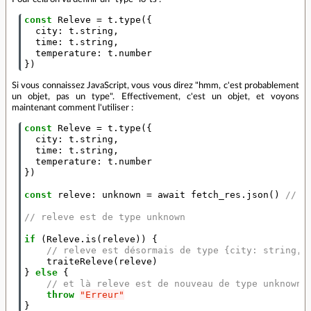
const
Releve
=
t
.
type
({
city
:
t
.
string
,
time
:
t
.
string
,
temperature
:
t
.
number
})
Si vous connaissez JavaScript, vous vous direz "hmm, c'est probablement
un objet, pas un type". Effectivement, c'est un objet, et voyons
maintenant comment l'utiliser :
const
Releve
=
t
.
type
({
city
:
t
.
string
,
time
:
t
.
string
,
temperature
:
t
.
number
})
const
releve
:
unknown
=
await
fetch_res
.
json
()
// o
// releve est de type unknown
if
(
Releve
.
is
(
releve
))
{
// releve est désormais de type {city: string, 
traiteReleve
(
releve
)
}
else
{
// et là releve est de nouveau de type unknown
throw
"Erreur"
}