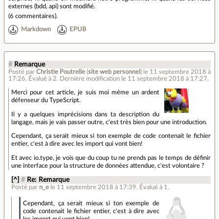
externes (bdd, api) sont modifié.
(
6 commentaires
).
Markdown
EPUB
#
Remarque
Posté par
Christie Poutrelle
(
site web personnel
)
le 11 septembre 2018 à
17:26
.
Évalué à
2
.
Dernière modification le 11 septembre 2018 à 17:27.
Merci pour cet article, je suis moi même un ardent
défenseur du TypeScript.
Il y a quelques imprécisions dans ta description du
langage, mais je vais passer outre, c'est très bien pour une introduction.
Cependant, ça serait mieux si ton exemple de code contenait le fichier
entier, c'est à dire avec les import qui vont bien!
Et avec io.type, je vois que du coup tu ne prends pas le temps de définir
une interface pour la structure de données attendue, c'est volontaire ?
[^]
#
Re: Remarque
Posté par
n_e
le 11 septembre 2018 à 17:39
.
Évalué à
1
.
Cependant, ça serait mieux si ton exemple de
code contenait le fichier entier, c'est à dire avec
les import qui vont bien!