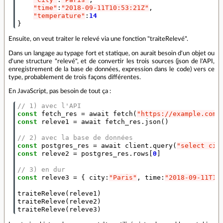
"time"
:
"2018-09-11T10:53:21Z"
,
"temperature"
:
14
}
Ensuite, on veut traiter le relevé via une fonction "traiteRelevé".
Dans un langage au typage fort et statique, on aurait besoin d'un objet ou
d'une structure "relevé", et de convertir les trois sources (json de l'API,
enregistrement de la base de données, expression dans le code) vers ce
type, probablement de trois façons différentes.
En JavaScript, pas besoin de tout ça :
// 1) avec l'API
const
fetch_res
=
await
fetch
(
"https://example.com/
const
releve1
=
await
fetch_res
.
json
()
// 2) avec la base de données
const
postgres_res
=
await
client
.
query
(
"select cit
const
releve2
=
postgres_res
.
rows
[
0
]
// 3) en dur
const
releve3
=
{
city
:
"Paris"
,
time
:
"2018-09-11T10
traiteReleve
(
releve1
)
traiteReleve
(
releve2
)
traiteReleve
(
releve3
)