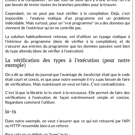
choses à la compilation : on sait tout de suite qu'il y a une erreur, on n'a
pas besoin de tester toutes les branches possibles pour la trouver.
Cependant, on ne peut pas tout vérifier à la compilation. Déjà, c'est
impossible : l'analyse statique d'un programme est un problème
indécidable. Mais surtout, pour un "vrai programme" on a des données qui
viennent de l'extérieur qu'on ne contrôle pas.
La solution habituellement retenue, est d'utiliser un typage statique à
l'intérieur du programme (donc de vérifier à la compilation), et de
s'assurer aux entrées du programme que les données passées sont bien
du type attendu (donc de vérifier à l'exécution)
La vérification des types à l'exécution (pour notre
exemple)
On a dit au début du journal que l'avantage de JavaScript était que le code
était court et concis, et que pour notre exemple il n'y a pas besoin de faire
de vérifications. Mais maintenant on veut en faire. C'est contradictoire.
C'est là que la librairie io-ts vient à la rescousse. Elle permet de faire des
vérifications à l'exécution de façon extrêmement simple et concise.
Regardons comment l'utiliser.
io-ts
Dans notre exemple, on veut s'assurer que ce qui est retourné par l'API
ou HTTP ressemble bien à un referer.
Pour cela on va définir un "type" io-ts :