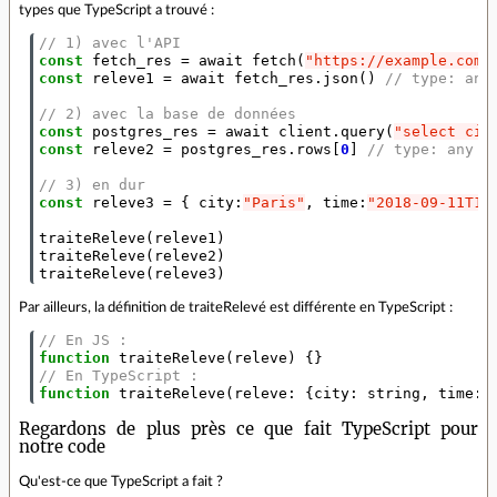
types que TypeScript a trouvé :
// 1) avec l'API
const
fetch_res
=
await
fetch
(
"https://example.com/
const
releve1
=
await
fetch_res
.
json
()
// type: any
// 2) avec la base de données
const
postgres_res
=
await
client
.
query
(
"select cit
const
releve2
=
postgres_res
.
rows
[
0
]
// type: any
// 3) en dur
const
releve3
=
{
city
:
"Paris"
,
time
:
"2018-09-11T10
traiteReleve
(
releve1
)
traiteReleve
(
releve2
)
traiteReleve
(
releve3
)
Par ailleurs, la définition de traiteRelevé est différente en TypeScript :
// En JS :
function
traiteReleve
(
releve
)
{}
// En TypeScript :
function
traiteReleve
(
releve
:
{
city
:
string
,
time
:
Regardons de plus près ce que fait TypeScript pour
notre code
Qu'est-ce que TypeScript a fait ?