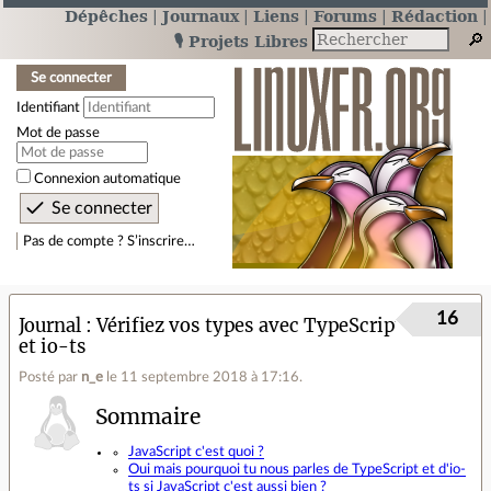
Dépêches
Journaux
Liens
Forums
Rédaction
🎙️ Projets Libres
Se connecter
Identifiant
Mot de passe
Connexion automatique
Pas de compte ? S’inscrire…
16
Journal
Vérifiez vos types avec TypeScript
et io-ts
Posté par
n_e
le 11 septembre 2018 à 17:16
.
Sommaire
JavaScript c'est quoi ?
Oui mais pourquoi tu nous parles de TypeScript et d'io-
ts si JavaScript c'est aussi bien ?