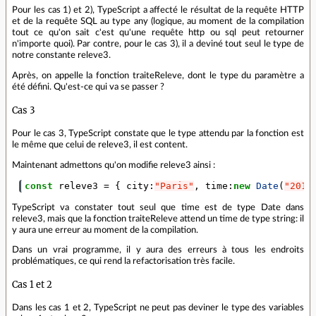
Pour les cas 1) et 2), TypeScript a affecté le résultat de la requête HTTP
et de la requête SQL au type any (logique, au moment de la compilation
tout ce qu'on sait c'est qu'une requête http ou sql peut retourner
n'importe quoi). Par contre, pour le cas 3), il a deviné tout seul le type de
notre constante releve3.
Après, on appelle la fonction traiteReleve, dont le type du paramètre a
été défini. Qu'est-ce qui va se passer ?
Cas 3
Pour le cas 3, TypeScript constate que le type attendu par la fonction est
le même que celui de releve3, il est content.
Maintenant admettons qu'on modifie releve3 ainsi :
const
releve3
=
{
city
:
"Paris"
,
time
:
new
Date
(
"2018
TypeScript va constater tout seul que time est de type Date dans
releve3, mais que la fonction traiteReleve attend un time de type string: il
y aura une erreur au moment de la compilation.
Dans un vrai programme, il y aura des erreurs à tous les endroits
problématiques, ce qui rend la refactorisation très facile.
Cas 1 et 2
Dans les cas 1 et 2, TypeScript ne peut pas deviner le type des variables