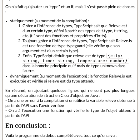
On n'a fait qu'ajouter un "type" et un if, mais il s'est passé plein de choses
:
statiquement (au moment de la compilation) :
Grâce à l'inférence de types, TypeScript sait que Releve est
d'un certain type, défini à partir des types de t.type, t.string,
etc. (t.* sont des fonctions et propriétés d'io-ts).
Toujours grâce à l'inférence de types, TypeScript sait Releve.is
est une fonction de type typeguard (elle vérifie que son
argument est d'un certain type).
{city:
Enfin, TypeScript déduit que releve est de type
string, time: string, temperature: number}
dans la branche principale du if mais de type unknown dans
l'autre.
dynamiquement (au moment de l'exécution) : la fonction Releve.is est
exécutée et vérifie si releve est du type attendu
En résumé, en ajoutant quelques lignes qui ne sont pas plus longues
qu'une déclaration de struct en C ou d'object en Java :
- On a une erreur à la compilation si on utilise la variable releve obtenue à
partir de l'API sans l'avoir vérifiée
- On a à l'exécution une fonction qui vérifie le type de l'objet obtenu à
partir de l'API
En conclusion :
Voilà le programme du début complété avec tout ce qu'on a vu :