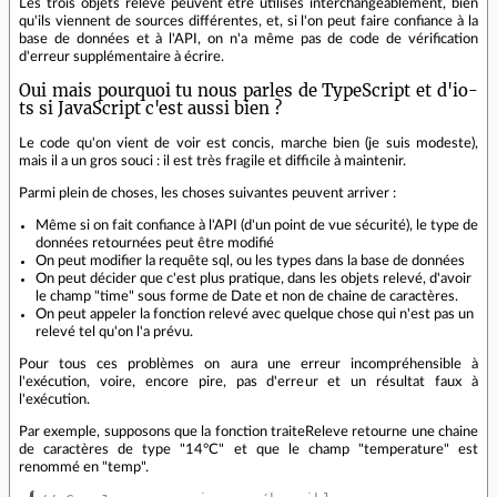
Les trois objets releve peuvent être utilisés interchangeablement, bien
qu'ils viennent de sources différentes, et, si l'on peut faire confiance à la
base de données et à l'API, on n'a même pas de code de vérification
d'erreur supplémentaire à écrire.
Oui mais pourquoi tu nous parles de TypeScript et d'io-
ts si JavaScript c'est aussi bien ?
Le code qu'on vient de voir est concis, marche bien (je suis modeste),
mais il a un gros souci : il est très fragile et difficile à maintenir.
Parmi plein de choses, les choses suivantes peuvent arriver :
Même si on fait confiance à l'API (d'un point de vue sécurité), le type de
données retournées peut être modifié
On peut modifier la requête sql, ou les types dans la base de données
On peut décider que c'est plus pratique, dans les objets relevé, d'avoir
le champ "time" sous forme de Date et non de chaine de caractères.
On peut appeler la fonction relevé avec quelque chose qui n'est pas un
relevé tel qu'on l'a prévu.
Pour tous ces problèmes on aura une erreur incompréhensible à
l'exécution, voire, encore pire, pas d'erreur et un résultat faux à
l'exécution.
Par exemple, supposons que la fonction traiteReleve retourne une chaine
de caractères de type "14°C" et que le champ "temperature" est
renommé en "temp".