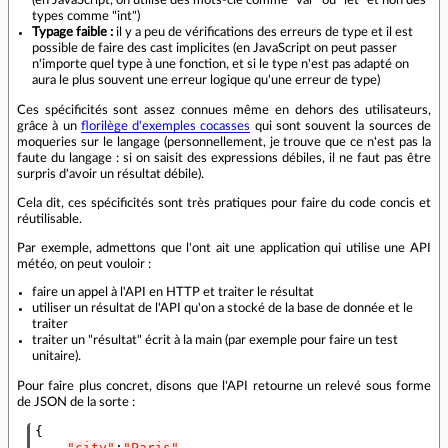
(en JavaScript, on utilise des mots-clé comme "var" ou "let" et non des
types comme "int")
Typage faible :
il y a peu de vérifications des erreurs de type et il est
possible de faire des cast implicites (en JavaScript on peut passer
n'importe quel type à une fonction, et si le type n'est pas adapté on
aura le plus souvent une erreur logique qu'une erreur de type)
Ces spécificités sont assez connues même en dehors des utilisateurs,
grâce à un
florilège d'exemples cocasses
qui sont souvent la sources de
moqueries sur le langage (personnellement, je trouve que ce n'est pas la
faute du langage : si on saisit des expressions débiles, il ne faut pas être
surpris d'avoir un résultat débile).
Cela dit, ces spécificités sont très pratiques pour faire du code concis et
réutilisable.
Par exemple, admettons que l'ont ait une application qui utilise une API
météo, on peut vouloir :
faire un appel à l'API en HTTP et traiter le résultat
utiliser un résultat de l'API qu'on a stocké de la base de donnée et le
traiter
traiter un "résultat" écrit à la main (par exemple pour faire un test
unitaire).
Pour faire plus concret, disons que l'API retourne un relevé sous forme
de JSON de la sorte :
{
"city"
:
"Paris"
,