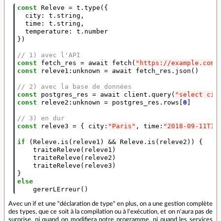
const
Releve
=
t
.
type
({
city
:
t
.
string
,
time
:
t
.
string
,
temperature
:
t
.
number
})
// 1) avec l'API
const
fetch_res
=
await
fetch
(
"https://example.com/
const
releve1
:
unknown
=
await
fetch_res
.
json
()
// 2) avec la base de données
const
postgres_res
=
await
client
.
query
(
"select cit
const
releve2
:
unknown
=
postgres_res
.
rows
[
0
]
// 3) en dur
const
releve3
=
{
city
:
"Paris"
,
time
:
"2018-09-11T10
if
(
Releve
.
is
(
releve1
)
&&
Releve
.
is
(
releve2
))
{
traiteReleve
(
releve1
)
traiteReleve
(
releve2
)
traiteReleve
(
releve3
)
}
else
gererLErreur
()
Avec un if et une "déclaration de type" en plus, on a une gestion complète
des types, que ce soit à la compilation ou à l'exécution, et on n'aura pas de
surprise, ni quand on modifiera notre programme, ni quand les services