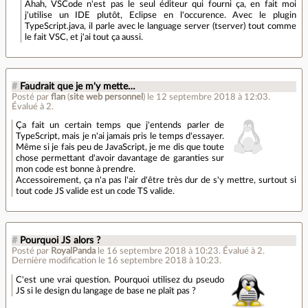
Ahah, VSCode n'est pas le seul éditeur qui fourni ça, en fait moi
j'utilise un IDE plutôt, Eclipse en l'occurence. Avec le plugin
TypeScript.java, il parle avec le language server (tserver) tout comme
le fait VSC, et j'ai tout ça aussi.
#
Faudrait que je m'y mette…
Posté par
flan
(
site web personnel
)
le 12 septembre 2018 à 12:03
.
Évalué à
2
.
Ça fait un certain temps que j'entends parler de
TypeScript, mais je n'ai jamais pris le temps d'essayer.
Même si je fais peu de JavaScript, je me dis que toute
chose permettant d'avoir davantage de garanties sur
mon code est bonne à prendre.
Accessoirement, ça n'a pas l'air d'être très dur de s'y mettre, surtout si
tout code JS valide est un code TS valide.
#
Pourquoi JS alors ?
Posté par
RoyalPanda
le 16 septembre 2018 à 10:23
.
Évalué à
2
.
Dernière modification le 16 septembre 2018 à 10:23.
C'est une vrai question. Pourquoi utilisez du pseudo
JS si le design du langage de base ne plaît pas ?