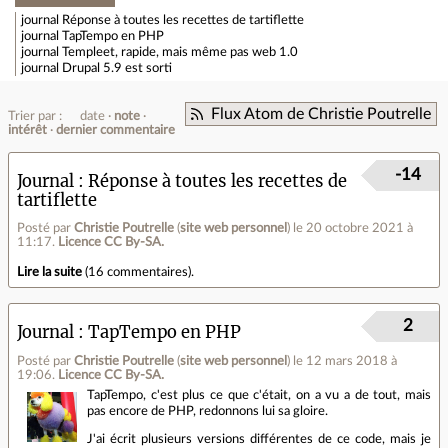
journal
Réponse à toutes les recettes de tartiflette
journal
TapTempo en PHP
journal
Templeet, rapide, mais même pas web 1.0
journal
Drupal 5.9 est sorti
Flux Atom de Christie Poutrelle
Trier par :
date
note
intérêt
dernier commentaire
-14
Journal
Réponse à toutes les recettes de
tartiflette
Posté par
Christie Poutrelle
(
site web personnel
)
le 20 octobre 2021 à
11:17
.
Licence CC By‑SA.
Lire la suite
(
16 commentaires
).
2
Journal
TapTempo en PHP
Posté par
Christie Poutrelle
(
site web personnel
)
le 12 mars 2018 à
19:06
.
Licence CC By‑SA.
TapTempo, c'est plus ce que c'était, on a vu a de tout, mais
pas encore de PHP, redonnons lui sa gloire.
J'ai écrit plusieurs versions différentes de ce code, mais je