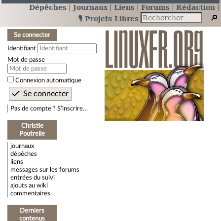
Dépêches
Journaux
Liens
Forums
Rédaction
🎙️ Projets Libres
Se connecter
Identifiant
Mot de passe
Connexion automatique
Pas de compte ? S’inscrire…
Christie
Poutrelle
journaux
dépêches
liens
messages sur les forums
entrées du suivi
ajouts au wiki
commentaires
Derniers
contenus