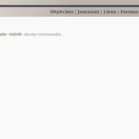
Dépêches
Journaux
Liens
Forums
note
intérêt
dernier commentaire
e