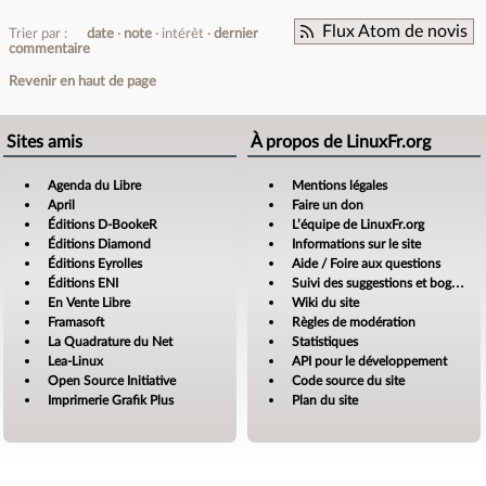
Flux Atom de novis
Trier par :
date
note
intérêt
dernier
commentaire
Revenir en haut de page
Sites amis
À propos de LinuxFr.org
Agenda du Libre
Mentions légales
April
Faire un don
Éditions D-BookeR
L’équipe de LinuxFr.org
Éditions Diamond
Informations sur le site
Éditions Eyrolles
Aide / Foire aux questions
Éditions ENI
Suivi des suggestions et bogues
En Vente Libre
Wiki du site
Framasoft
Règles de modération
La Quadrature du Net
Statistiques
Lea-Linux
API pour le développement
Open Source Initiative
Code source du site
Imprimerie Grafik Plus
Plan du site