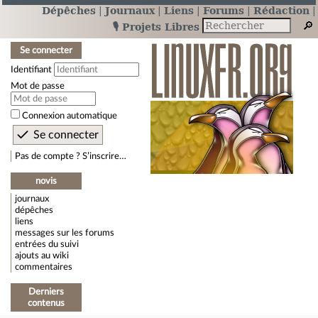
Dépêches
Journaux
Liens
Forums
Rédaction
🎙️ Projets Libres
Se connecter
Identifiant
Mot de passe
Connexion automatique
Pas de compte ? S’inscrire…
novis
journaux
dépêches
liens
messages sur les forums
entrées du suivi
ajouts au wiki
commentaires
Derniers
contenus