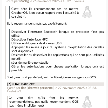
Posté par
Maclag
le 26 novembre 2025 à 18:32
.
Évalué à
5
.
C'est bête ils recommandent pas de mettre
GraphenOS. Non aucun rapport avec l'actualité à
ce sujet :-).
Ils le recommandent mais pas explicitement:
Désactiver l’interface Bluetooth lorsque ce protocole n’est pas
utilisé.
Désactiver l’interface NFC
Utiliser un bloqueur de données USB
Appliquer les mises à jour du système d’exploitation dès qu’elles
sont disponibles
Désinstaller ou désactiver les applications qui ne sont plus utilisées
ou utili-
sées de manière ponctuelle
Gérer les autorisations pour chaque application lorsque cela est
possible.
Tout ça est soit par défaut, soit facilité et/ou encouragé sous GOS.
[^]
#
Re: Instructif
Posté par
flan
(
site web personnel
)
le 27 novembre 2025 à 08:23
.
Évalué à
3
.
Ça veut dire qu'ils font les mêmes
recommandations, pas qu'ils recommandent GOS
(pas même implicitement).