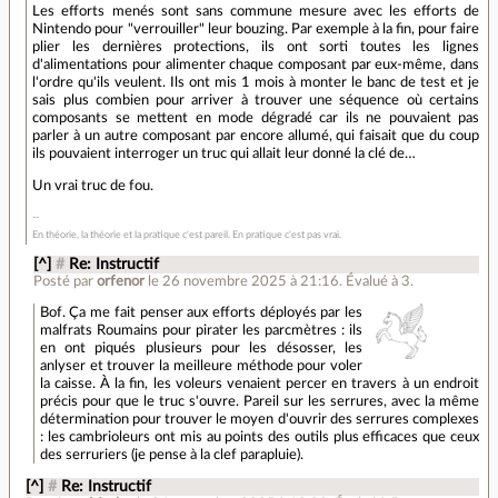
Les efforts menés sont sans commune mesure avec les efforts de
Nintendo pour "verrouiller" leur bouzing. Par exemple à la fin, pour faire
plier les dernières protections, ils ont sorti toutes les lignes
d'alimentations pour alimenter chaque composant par eux-même, dans
l'ordre qu'ils veulent. Ils ont mis 1 mois à monter le banc de test et je
sais plus combien pour arriver à trouver une séquence où certains
composants se mettent en mode dégradé car ils ne pouvaient pas
parler à un autre composant par encore allumé, qui faisait que du coup
ils pouvaient interroger un truc qui allait leur donné la clé de…
Un vrai truc de fou.
En théorie, la théorie et la pratique c'est pareil. En pratique c'est pas vrai.
[^]
#
Re: Instructif
Posté par
orfenor
le 26 novembre 2025 à 21:16
.
Évalué à
3
.
Bof. Ça me fait penser aux efforts déployés par les
malfrats Roumains pour pirater les parcmètres : ils
en ont piqués plusieurs pour les désosser, les
anlyser et trouver la meilleure méthode pour voler
la caisse. À la fin, les voleurs venaient percer en travers à un endroit
précis pour que le truc s'ouvre. Pareil sur les serrures, avec la même
détermination pour trouver le moyen d'ouvrir des serrures complexes
: les cambrioleurs ont mis au points des outils plus efficaces que ceux
des serruriers (je pense à la clef parapluie).
[^]
#
Re: Instructif