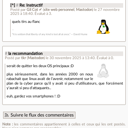
[^]
#
Re: Instructif
Posté par
Gil Cot ✔
(
site web personnel
,
Mastodon
)
le 27 novembre
2025 à 18:40
.
Évalué à
3
.
quels tirs au flanc
“It is seldom that liberty of any kind is lost all at once.” ― David Hume
#
la recommandation
Posté par
tkr
(
Mastodon
)
le 30 novembre 2025 à 13:40
.
Évalué à
0
.
serait de quitter les deux OS principaux :D
plus sérieusement, dans les années 2000 on nous
rabachait que linux avait de l'avenir, notamment sur le
plan de la cyber parce qu'il y avait si peu d'utilisateurs, que forcément
y'aurait si peu d'attaquants..
euh, gardez vos smartphones ! :D
Suivre le flux des commentaires
Note :
les commentaires appartiennent à celles et ceux qui les ont postés.