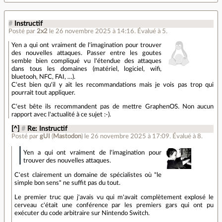
#
Instructif
Posté par
2x2
le 26 novembre 2025 à 14:16
.
Évalué à
5
.
Yen a qui ont vraiment de l'imagination pour trouver
des nouvelles attaques. Passer entre les goutes
semble bien compliqué vu l'étendue des attaques
dans tous les domaines (matériel, logiciel, wifi,
bluetooh, NFC, FAI, …).
C'est bien qu'il y ait les recommandations mais je vois pas trop qui
pourrait tout appliquer.
C'est bête ils recommandent pas de mettre GraphenOS. Non aucun
rapport avec l'actualité à ce sujet :-).
[^]
#
Re: Instructif
Posté par
gUI
(
Mastodon
)
le 26 novembre 2025 à 17:09
.
Évalué à
8
.
Yen a qui ont vraiment de l'imagination pour
trouver des nouvelles attaques.
C'est clairement un domaine de spécialistes où "le
simple bon sens" ne suffit pas du tout.
Le premier truc que j'avais vu qui m'avait complètement explosé le
cerveau c'était une conférence par les premiers gars qui ont pu
exécuter du code arbitraire sur Nintendo Switch.