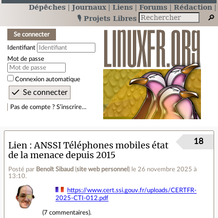
Dépêches
Journaux
Liens
Forums
Rédaction
🎙️ Projets Libres
Se connecter
Identifiant
Mot de passe
Connexion automatique
Pas de compte ? S’inscrire…
18
Lien
ANSSI Téléphones mobiles état
de la menace depuis 2015
Posté par
Benoît Sibaud
(
site web personnel
)
le 26 novembre 2025 à
13:10
.
https://www.cert.ssi.gouv.fr/uploads/CERTFR-
2025-CTI-012.pdf
(
7 commentaires
).