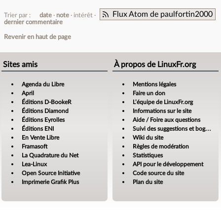
Flux Atom de paulfortin2000
Trier par :
date
note
intérêt
dernier commentaire
Revenir en haut de page
Sites amis
À propos de LinuxFr.org
Agenda du Libre
Mentions légales
April
Faire un don
Éditions D-BookeR
L’équipe de LinuxFr.org
Éditions Diamond
Informations sur le site
Éditions Eyrolles
Aide / Foire aux questions
Éditions ENI
Suivi des suggestions et bogues
En Vente Libre
Wiki du site
Framasoft
Règles de modération
La Quadrature du Net
Statistiques
Lea-Linux
API pour le développement
Open Source Initiative
Code source du site
Imprimerie Grafik Plus
Plan du site