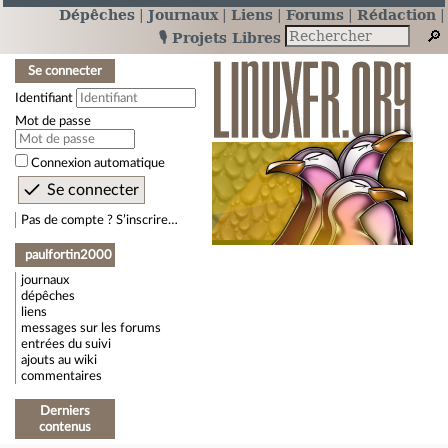
Dépêches
Journaux
Liens
Forums
Rédaction
🎙️ Projets Libres
Se connecter
Identifiant
Mot de passe
Connexion automatique
Pas de compte ? S’inscrire…
paulfortin2000
journaux
dépêches
liens
messages sur les forums
entrées du suivi
ajouts au wiki
commentaires
Derniers
contenus