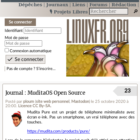
Dépêches
Journaux
Liens
Forums
Rédaction
🎙️ Projets Libres
Se connecter
Identifiant
Mot de passe
Connexion automatique
Pas de compte ? S’inscrire…
23
Journal
MuditaOS Open Source
Posté par
ploum
(
site web personnel
,
Mastodon
)
le 25 octobre 2020 à
20:00
.
Licence CC By‑SA.
Mudita Pure est un projet de téléphone minimaliste avec
écran e-ink. Pas un smartphone, un vrai téléphone avec des
touches.
https://mudita.com/products/pure/