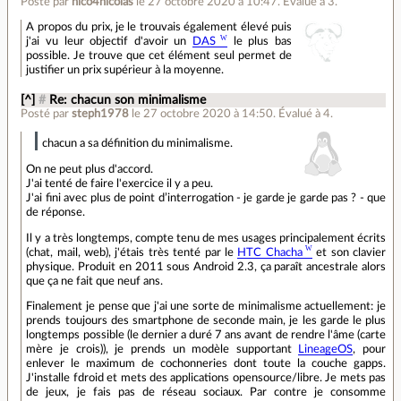
Posté par
nico4nicolas
le 27 octobre 2020 à 10:47
.
Évalué à
3
.
A propos du prix, je le trouvais également élevé puis
j'ai vu leur objectif d'avoir un
DAS
le plus bas
possible. Je trouve que cet élément seul permet de
justifier un prix supérieur à la moyenne.
[^]
#
Re: chacun son minimalisme
Posté par
steph1978
le 27 octobre 2020 à 14:50
.
Évalué à
4
.
chacun a sa définition du minimalisme.
On ne peut plus d'accord.
J'ai tenté de faire l'exercice il y a peu.
J'ai fini avec plus de point d’interrogation - je garde je garde pas ? - que
de réponse.
Il y a très longtemps, compte tenu de mes usages principalement écrits
(chat, mail, web), j'étais très tenté par le
HTC Chacha
et son clavier
physique. Produit en 2011 sous Android 2.3, ça paraît ancestrale alors
que ça ne fait que neuf ans.
Finalement je pense que j'ai une sorte de minimalisme actuellement: je
prends toujours des smartphone de seconde main, je les garde le plus
longtemps possible (le dernier a duré 7 ans avant de rendre l'âme (carte
mère je crois)), je prends un modèle supportant
LineageOS
, pour
enlever le maximum de cochonneries dont toute la couche gapps.
J'installe fdroid et mets des applications opensource/libre. Je mets pas
de jeux, je fais pas de réseau sociaux. Par contre je consomme