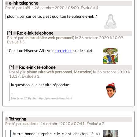
#
e-ink telephone
Posté par
Joël
le 26 octobre 2020 à 05:00
.
Évalué à
4
.
ploum, par curiosite, c'est quoi ton telephone e-ink ?
[^]
#
Re: e-ink telephone
Posté par
chimrod
(
site web personnel
)
le 26 octobre 2020 à 10:09
.
Évalué à
5
.
C'est un Hisense A5 : voir
son article
sur le sujet.
[^]
#
Re: e-ink telephone
Posté par
ploum
(
site web personnel
,
Mastodon
)
le 26 octobre 2020 à
10:37
.
Évalué à
3
.
la question, elle est vite répondue.
Mes livres CC By-SA : https://ploum.net/livres.html
#
Tethering
Posté par
claudex
le 26 octobre 2020 à 07:41
.
Évalué à
7
.
Autre bonne surprise : le client desktop lié au