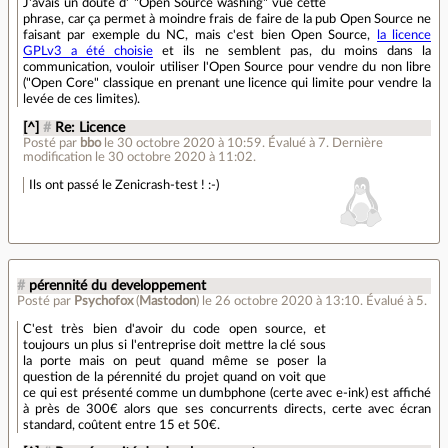
J'avais un doute d' "Open Source washing" vue cette
phrase, car ça permet à moindre frais de faire de la pub Open Source ne
faisant par exemple du NC, mais c'est bien Open Source,
la licence
GPLv3 a été choisie
et ils ne semblent pas, du moins dans la
communication, vouloir utiliser l'Open Source pour vendre du non libre
("Open Core" classique en prenant une licence qui limite pour vendre la
levée de ces limites).
[^]
#
Re: Licence
Posté par
bbo
le 30 octobre 2020 à 10:59
.
Évalué à
7
.
Dernière
modification le 30 octobre 2020 à 11:02.
Ils ont passé le Zenicrash-test ! :-)
#
pérennité du developpement
Posté par
Psychofox
(
Mastodon
)
le 26 octobre 2020 à 13:10
.
Évalué à
5
.
C'est très bien d'avoir du code open source, et
toujours un plus si l'entreprise doit mettre la clé sous
la porte mais on peut quand même se poser la
question de la pérennité du projet quand on voit que
ce qui est présenté comme un dumbphone (certe avec e-ink) est affiché
à près de 300€ alors que ses concurrents directs, certe avec écran
standard, coûtent entre 15 et 50€.