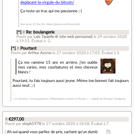
deplacant-la-virgule-du-bitcoin/
Ça reste un truc qui me passionne ;-)
Mes livres CC By-SA : https://ploum.net/livres.html
[^]
#
Re: boulangerie
Posté par
Loïs Taulelle ࿋
(
site web personnel
)
le 29 octobre 2020
à 19:15
.
Évalué à
-2
.
[^]
#
Pourtant
Posté par
Arthur Accroc
le 27 octobre 2020 à 17:05
.
Évalué à
3
.
Ça me ramène 15 ans en arrière, j'en oublie
mes varies, mes courbatures et mes cheveux
blancs !
Pourtant, tu fais toujours aussi jeune. Même ton bonnet fait toujours
aussi neuf. ;-)
« Le fascisme c’est la gangrène, à Washington comme en Russie. » — adapté de Renaud, Hexagone
#
€297,00
Posté par
steph1978
le 27 octobre 2020 à 18:58
.
Évalué à
7
.
Ah oui quand vous parliez de prix, sachant qu'un dumb