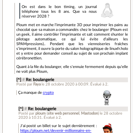
On est dans le bon timing, un journal
téléphone tous les 8 ans. Que va nous
réserver 2028 ?
Ploum met en marche l'imprimante 3D pour imprimer les pains au
chocolat que sa maison a commandés chez le boulanger (Ploum est
un geek, il aime contrôler l'imprimante et sait comment shunter le
pilotage automatique, ce qui lui évite d'ailleurs les
SPAMpressions).. Pendant que les viennoiseries fraîches
s'impriment, il ouvre la porte du salon holographique de linuxfr.holo
et y entre pour demander conseil au sujet de son prochain implant
cérébronettien.
Quant à la file du boulanger, elle s'ennuie fermement depuis qu'elle
ne voit plus Ploum,
[^]
#
Re: boulangerie
Posté par
Faya
le 28 octobre 2020 à 00:09
.
Évalué à
2
.
Ça manque de
crypto
[^]
#
Re: boulangerie
Posté par
ploum
(
site web personnel
,
Mastodon
)
le 28 octobre
2020 à 10:31
.
Évalué à
2
.
J'ai posté un billet sur le sujet dernièrement :
https://ploum.net/devenir-millionnaire-en-