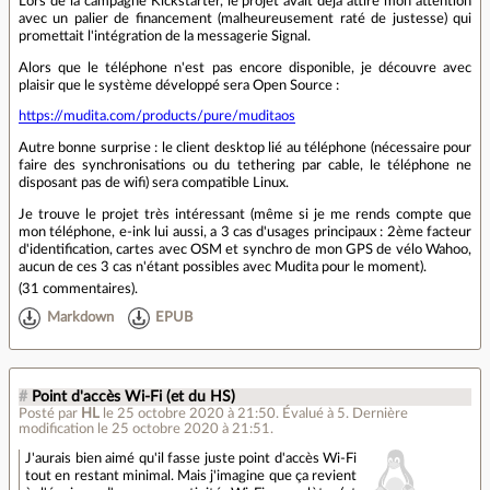
Lors de la campagne Kickstarter, le projet avait déjà attiré mon attention
avec un palier de financement (malheureusement raté de justesse) qui
promettait l'intégration de la messagerie Signal.
Alors que le téléphone n'est pas encore disponible, je découvre avec
plaisir que le système développé sera Open Source :
https://mudita.com/products/pure/muditaos
Autre bonne surprise : le client desktop lié au téléphone (nécessaire pour
faire des synchronisations ou du tethering par cable, le téléphone ne
disposant pas de wifi) sera compatible Linux.
Je trouve le projet très intéressant (même si je me rends compte que
mon téléphone, e-ink lui aussi, a 3 cas d'usages principaux : 2ème facteur
d'identification, cartes avec OSM et synchro de mon GPS de vélo Wahoo,
aucun de ces 3 cas n'étant possibles avec Mudita pour le moment).
(
31 commentaires
).
Markdown
EPUB
#
Point d'accès Wi-Fi (et du HS)
Posté par
HL
le 25 octobre 2020 à 21:50
.
Évalué à
5
.
Dernière
modification le 25 octobre 2020 à 21:51.
J'aurais bien aimé qu'il fasse juste point d'accès Wi-Fi
tout en restant minimal. Mais j'imagine que ça revient