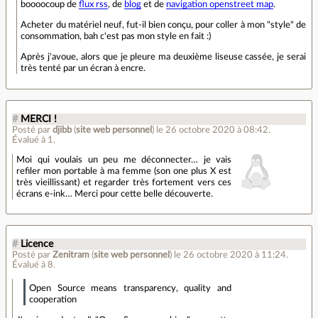
boooocoup de
flux rss
, de
blog
et de
navigation openstreet map
.
Acheter du matériel neuf, fut-il bien conçu, pour coller à mon "style" de
consommation, bah c'est pas mon style en fait :)
Après j'avoue, alors que je pleure ma deuxième liseuse cassée, je serai
très tenté par un écran à encre.
#
MERCI !
Posté par
djibb
(
site web personnel
)
le 26 octobre 2020 à 08:42
.
Évalué à
1
.
Moi qui voulais un peu me déconnecter… je vais
refiler mon portable à ma femme (son one plus X est
très vieillissant) et regarder très fortement vers ces
écrans e-ink… Merci pour cette belle découverte.
#
Licence
Posté par
Zenitram
(
site web personnel
)
le 26 octobre 2020 à 11:24
.
Évalué à
8
.
Open Source means transparency, quality and
cooperation