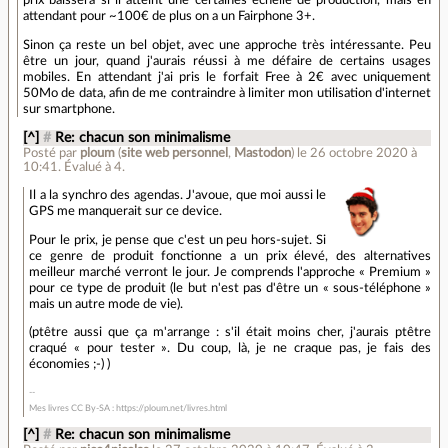
prix baissera si il atteint une certaines échelle de production, mais en
attendant pour ~100€ de plus on a un Fairphone 3+.
Sinon ça reste un bel objet, avec une approche très intéressante. Peu
être un jour, quand j'aurais réussi à me défaire de certains usages
mobiles. En attendant j'ai pris le forfait Free à 2€ avec uniquement
50Mo de data, afin de me contraindre à limiter mon utilisation d'internet
sur smartphone.
[^]
#
Re: chacun son minimalisme
Posté par
ploum
(
site web personnel
,
Mastodon
)
le 26 octobre 2020 à
10:41
.
Évalué à
4
.
Il a la synchro des agendas. J'avoue, que moi aussi le
GPS me manquerait sur ce device.
Pour le prix, je pense que c'est un peu hors-sujet. Si
ce genre de produit fonctionne a un prix élevé, des alternatives
meilleur marché verront le jour. Je comprends l'approche « Premium »
pour ce type de produit (le but n'est pas d'être un « sous-téléphone »
mais un autre mode de vie).
(ptêtre aussi que ça m'arrange : s'il était moins cher, j'aurais ptêtre
craqué « pour tester ». Du coup, là, je ne craque pas, je fais des
économies ;-) )
Mes livres CC By-SA : https://ploum.net/livres.html
[^]
#
Re: chacun son minimalisme