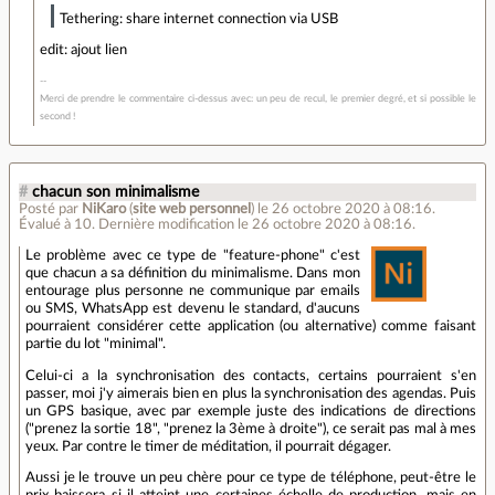
Tethering: share internet connection via USB
edit: ajout lien
Merci de prendre le commentaire ci-dessus avec: un peu de recul, le premier degré, et si possible le
second !
#
chacun son minimalisme
Posté par
NiKaro
(
site web personnel
)
le 26 octobre 2020 à 08:16
.
Évalué à
10
.
Dernière modification le 26 octobre 2020 à 08:16.
Le problème avec ce type de "feature-phone" c'est
que chacun a sa définition du minimalisme. Dans mon
entourage plus personne ne communique par emails
ou SMS, WhatsApp est devenu le standard, d'aucuns
pourraient considérer cette application (ou alternative) comme faisant
partie du lot "minimal".
Celui-ci a la synchronisation des contacts, certains pourraient s'en
passer, moi j'y aimerais bien en plus la synchronisation des agendas. Puis
un GPS basique, avec par exemple juste des indications de directions
("prenez la sortie 18", "prenez la 3ème à droite"), ce serait pas mal à mes
yeux. Par contre le timer de méditation, il pourrait dégager.
Aussi je le trouve un peu chère pour ce type de téléphone, peut-être le