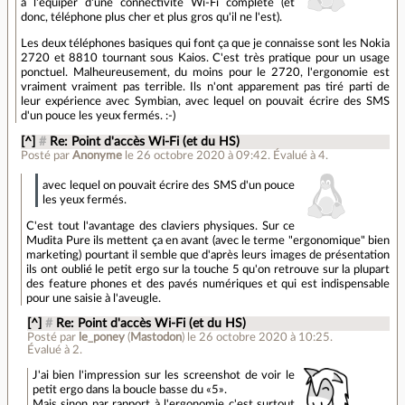
à l'équiper d'une connectivité Wi-Fi complète (et
donc, téléphone plus cher et plus gros qu'il ne l'est).
Les deux téléphones basiques qui font ça que je connaisse sont les Nokia
2720 et 8810 tournant sous Kaios. C'est très pratique pour un usage
ponctuel. Malheureusement, du moins pour le 2720, l'ergonomie est
vraiment vraiment pas terrible. Ils n'ont apparement pas tiré parti de
leur expérience avec Symbian, avec lequel on pouvait écrire des SMS
d'un pouce les yeux fermés. :-)
[^]
#
Re: Point d'accès Wi-Fi (et du HS)
Posté par
Anonyme
le 26 octobre 2020 à 09:42
.
Évalué à
4
.
avec lequel on pouvait écrire des SMS d'un pouce
les yeux fermés.
C'est tout l'avantage des claviers physiques. Sur ce
Mudita Pure ils mettent ça en avant (avec le terme "ergonomique" bien
marketing) pourtant il semble que d'après leurs images de présentation
ils ont oublié le petit ergo sur la touche 5 qu'on retrouve sur la plupart
des feature phones et des pavés numériques et qui est indispensable
pour une saisie à l'aveugle.
[^]
#
Re: Point d'accès Wi-Fi (et du HS)
Posté par
le_poney
(
Mastodon
)
le 26 octobre 2020 à 10:25
.
Évalué à
2
.
J'ai bien l'impression sur les screenshot de voir le
petit ergo dans la boucle basse du «5».
Mais sinon par rapport à l'ergonomie c'est surtout