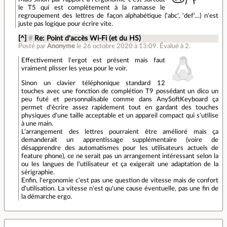
le T5 qui est complètement à la ramasse le
regroupement des lettres de façon alphabétique ('abc', 'def'…) n'est
juste pas logique pour écrire vite.
[^]
#
Re: Point d'accès Wi-Fi (et du HS)
Posté par
Anonyme
le 26 octobre 2020 à 13:09
.
Évalué à
2
.
Effectivement l'ergot est présent mais faut
vraiment plisser les yeux pour le voir.
Sinon un clavier téléphonique standard 12
touches avec une fonction de complétion T9 possédant un dico un
peu futé et personnalisable comme dans AnySoftKeyboard ça
permet d'écrire assez rapidement tout en gardant des touches
physiques d'une taille acceptable et un appareil compact qui s'utilise
à une main.
L'arrangement des lettres pourraient être amélioré mais ça
demanderait un apprentissage supplémentaire (voire de
désapprendre des automatismes pour les utilisateurs actuels de
feature phone), ce ne serait pas un arrangement intéressant selon la
ou les langues de l'utilisateur et ça exigerait une adaptation de la
sérigraphie.
Enfin, l'ergonomie c'est pas une question de vitesse mais de confort
d'utilisation. La vitesse n'est qu'une cause éventuelle, pas une fin de
la démarche ergo.