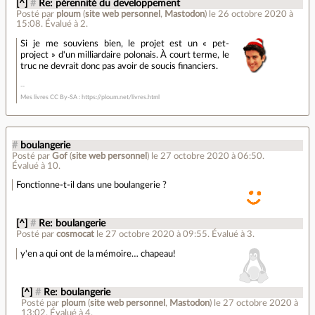
[^]
#
Re: pérennité du developpement
Posté par
ploum
(
site web personnel
,
Mastodon
)
le 26 octobre 2020 à
15:08
.
Évalué à
2
.
Si je me souviens bien, le projet est un « pet-
project » d'un milliardaire polonais. À court terme, le
truc ne devrait donc pas avoir de soucis financiers.
Mes livres CC By-SA : https://ploum.net/livres.html
#
boulangerie
Posté par
Gof
(
site web personnel
)
le 27 octobre 2020 à 06:50
.
Évalué à
10
.
Fonctionne-t-il dans une boulangerie ?
[^]
#
Re: boulangerie
Posté par
cosmocat
le 27 octobre 2020 à 09:55
.
Évalué à
3
.
y'en a qui ont de la mémoire… chapeau!
[^]
#
Re: boulangerie
Posté par
ploum
(
site web personnel
,
Mastodon
)
le 27 octobre 2020 à
13:02
.
Évalué à
4
.