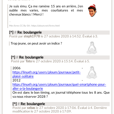
Je suis ému. Ça me ramène 15 ans en arrière, j'en
oublie mes varies, mes courbatures et mes
cheveux blancs ! Merci !
Mes livres CC By-SA : https://ploum.net/livres.html
[^]
#
Re: boulangerie
Posté par
steph1978
le 27 octobre 2020 à 14:52
.
Évalué à
3
.
Trop jeune, on peut avoir un indice ?
[^]
#
Re: boulangerie
Posté par
Toto
le 27 octobre 2020 à 15:14
.
Évalué à
5
.
2006 -
https://linuxfr.org/users/ploum/journaux/petit-
plaisir-solitaire
2012 -
https://linuxfr.org/users/ploum/journaux/quel-smartphone-pour-
aller-a-la-boulangerie
On est dans le bon timing, un journal téléphone tous les 8 ans. Que
va nous réserver 2028 ?
[^]
#
Re: boulangerie
Posté par
sebas
le 27 octobre 2020 à 17:06
.
Évalué à
4
.
Dernière
modification le 27 octobre 2020 à 17:09.