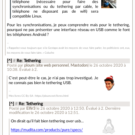
téléphone (nécessaire pour faire des
synchronisations ou du tethering par cable, le
téléphone ne disposant pas de wifi) sera
compatible Linux.
Pour les synchronisations, je peux comprendre mais pour le tethering,
pourquoi ne pas présenter une interface réseau en USB comme le font
les téléphones Android ?
« Rappelez-vous toujours que si la Gestapo avait les moyens de vous faire parler, les politiciens ont, eux,
les moyens de vous faire taire. » Coluche
[^]
#
Re: Tethering
Posté par
ploum
(
site web personnel
,
Mastodon
)
le 26 octobre 2020 à
10:38
.
Évalué à
2
.
C'est peut-être le cas, je n'ai pas trop investigué. Je
ne connais pas bien le tethering USB.
Mes livres CC By-SA : https://ploum.net/livres.html
[^]
#
Re: Tethering
Posté par
Elfir3
le 26 octobre 2020 à 12:50
.
Évalué à
2
.
Dernière
modification le 26 octobre 2020 à 12:51.
On dirait qu'il fait bien tethering over usb…
https://mudita.com/products/pure/specs/