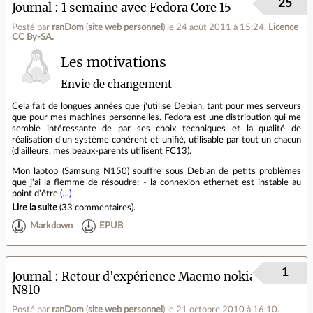
25
Journal
1 semaine avec Fedora Core 15
Posté par
ranDom
(
site web personnel
)
le 24 août 2011 à 15:24
.
Licence
CC By‑SA.
Les motivations
Envie de changement
Cela fait de longues années que j'utilise Debian, tant pour mes serveurs
que pour mes machines personnelles. Fedora est une distribution qui me
semble intéressante de par ses choix techniques et la qualité de
réalisation d'un système cohérent et unifié, utilisable par tout un chacun
(d'ailleurs, mes beaux-parents utilisent FC13).
Mon laptop (Samsung N150) souffre sous Debian de petits problèmes
que j'ai la flemme de résoudre: - la connexion ethernet est instable au
point d'être
(…)
Lire la suite
(
33 commentaires
).
Markdown
EPUB
1
Journal
Retour d'expérience Maemo nokia
N810
Posté par
ranDom
(
site web personnel
)
le 21 octobre 2010 à 16:10
.