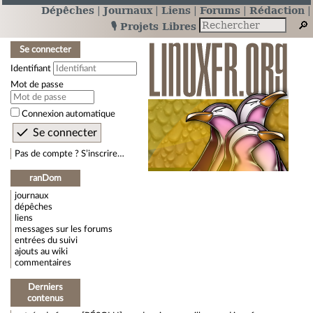
Dépêches
Journaux
Liens
Forums
Rédaction
🎙️ Projets Libres
Se connecter
Identifiant
Mot de passe
Connexion automatique
Pas de compte ? S’inscrire…
ranDom
journaux
dépêches
liens
messages sur les forums
entrées du suivi
ajouts au wiki
commentaires
Derniers
contenus