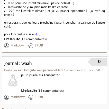
3 cd pour une install minimale ( pas de netinst ? )
la vivacité de yum, pitin mais keske ça rame.
990 mo l'install minimale ( et jai vu passer openoffice ) - jai raté qq
chose ?
en esperant que les jours prochains fassent pencher la balance de l'autre
coté.
pour l'instant je suis en
(…)
Lire la suite
(
17 commentaires
).
Markdown
EPUB
0
Journal
waah
Posté par
ranDom
(
site web personnel
)
le 27 novembre 2005 à 23:58
.
jai un journal sur linusquéfèr
Lire la suite
(
13 commentaires
).
Markdown
EPUB