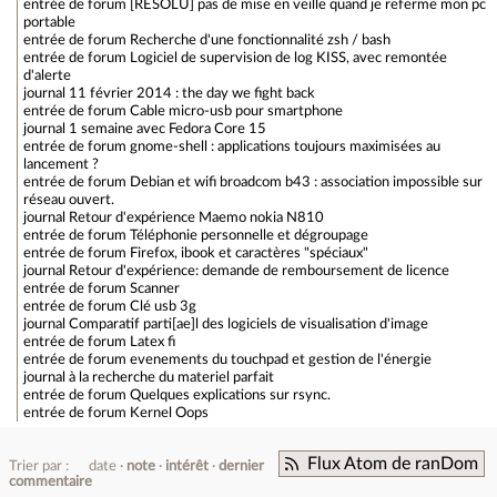
entrée de forum
[RÉSOLU] pas de mise en veille quand je referme mon pc
portable
entrée de forum
Recherche d'une fonctionnalité zsh / bash
entrée de forum
Logiciel de supervision de log KISS, avec remontée
d'alerte
journal
11 février 2014 : the day we fight back
entrée de forum
Cable micro-usb pour smartphone
journal
1 semaine avec Fedora Core 15
entrée de forum
gnome-shell : applications toujours maximisées au
lancement ?
entrée de forum
Debian et wifi broadcom b43 : association impossible sur
réseau ouvert.
journal
Retour d'expérience Maemo nokia N810
entrée de forum
Téléphonie personnelle et dégroupage
entrée de forum
Firefox, ibook et caractères "spéciaux"
journal
Retour d'expérience: demande de remboursement de licence
entrée de forum
Scanner
entrée de forum
Clé usb 3g
journal
Comparatif parti[ae]l des logiciels de visualisation d'image
entrée de forum
Latex fi
entrée de forum
evenements du touchpad et gestion de l'énergie
journal
à la recherche du materiel parfait
entrée de forum
Quelques explications sur rsync.
entrée de forum
Kernel Oops
Flux Atom de ranDom
Trier par :
date
note
intérêt
dernier
commentaire