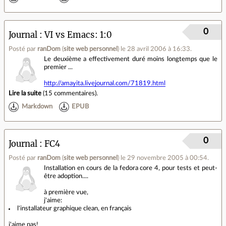
0
Journal
VI vs Emacs: 1:0
Posté par
ranDom
(
site web personnel
)
le 28 avril 2006 à 16:33
.
Le deuxième a effectivement duré moins longtemps que le
premier ...
http://amayita.livejournal.com/71819.html
Lire la suite
(
15 commentaires
).
Markdown
EPUB
0
Journal
FC4
Posté par
ranDom
(
site web personnel
)
le 29 novembre 2005 à 00:54
.
Installation en cours de la fedora core 4, pour tests et peut-
être adoption....
à première vue,
j'aime:
l'installateur graphique clean, en français
j'aime pas!