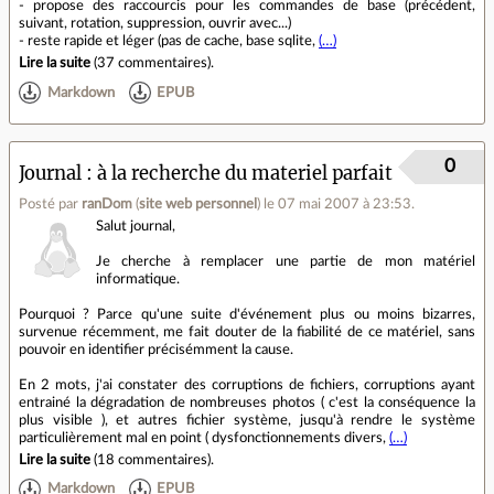
- propose des raccourcis pour les commandes de base (précédent,
suivant, rotation, suppression, ouvrir avec...)
- reste rapide et léger (pas de cache, base sqlite,
(…)
Lire la suite
(
37 commentaires
).
Markdown
EPUB
0
Journal
à la recherche du materiel parfait
Posté par
ranDom
(
site web personnel
)
le 07 mai 2007 à 23:53
.
Salut journal,
Je cherche à remplacer une partie de mon matériel
informatique.
Pourquoi ? Parce qu'une suite d'événement plus ou moins bizarres,
survenue récemment, me fait douter de la fiabilité de ce matériel, sans
pouvoir en identifier précisémment la cause.
En 2 mots, j'ai constater des corruptions de fichiers, corruptions ayant
entrainé la dégradation de nombreuses photos ( c'est la conséquence la
plus visible ), et autres fichier système, jusqu'à rendre le système
particulièrement mal en point ( dysfonctionnements divers,
(…)
Lire la suite
(
18 commentaires
).
Markdown
EPUB