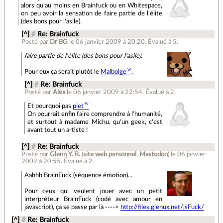
alors qu'au moins en Brainfuck ou en Whitespace,
on peu avoir la sensation de faire partie de l'élite
(des bons pour l'asile).
[^]
#
Re: Brainfuck
Posté par
Dr BG
le 06 janvier 2009 à 20:20
.
Évalué à
5
.
faire partie de l'élite (des bons pour l'asile).
Pour eux ça serait plutôt le
Malbolge
.
[^]
#
Re: Brainfuck
Posté par
Alex
le 06 janvier 2009 à 22:54
.
Évalué à
2
.
Et pourquoi pas
piet
On pourrait enfin faire comprendre à l'humanité,
et surtout à madame Michu, qu'un geek, c'est
avant tout un artiste !
[^]
#
Re: Brainfuck
Posté par
Glenn Y. R.
(
site web personnel
,
Mastodon
)
le 06 janvier
2009 à 20:55
.
Évalué à
2
.
Aahhh BrainFuck (séquence émotion)...
Pour ceux qui veulent jouer avec un petit
interpréteur BrainFuck (codé avec amour en
javascript), ça se passe par là ---->
http://files.glenux.net/jsFuck/
[^]
#
Re: Brainfuck