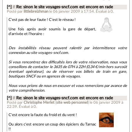
[^]
#
Re: sinon le site voyages-sncf.com est encore en rade
Posté par
littlebreizhman
le 06 janvier 2009 à 17:54
.
Évalué à
0
.
C'est pas de leur faute ! C'est le réseau !
Une fois après avoir soumis la gare de départ,
d'arrivée et l'horaire :
Des instabilités réseau peuvent ralentir par intermittence votre
connexion au site voyages-sncf.com.
Si vous rencontrez des difficultés lors de votre réservation, nous vous
conseillons de contacter le 3635 de 07H à 22H (0,34 €/min hors surcoût
éventuel opérateur), ou de réserver vos billets de train en gare,
boutiques SNCF ou en agences de voyages.
Nous vous prions de nous en excuser et vous remercions par avance de
votre compréhension.
[^]
#
Re: sinon le site voyages-sncf.com est encore en rade
Posté par
Christophe Merlet
(
site web personnel
)
le 06 janvier 2009 à
22:39
.
Évalué à
0
.
C'est encore la faute du froid et du vent !
Ou alors c'est encore un coup des épiciers du Tarnac
!!