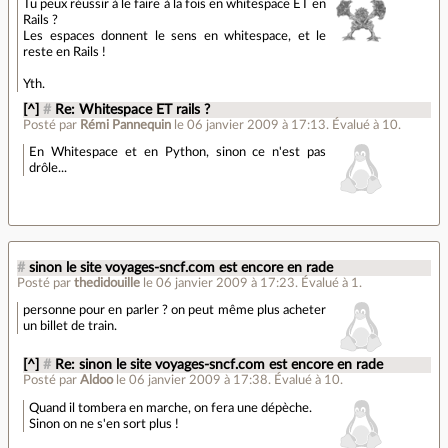
Tu peux réussir à le faire à la fois en whitespace ET en
Rails ?
Les espaces donnent le sens en whitespace, et le
reste en Rails !
Yth.
[^]
#
Re: Whitespace ET rails ?
Posté par
Rémi Pannequin
le 06 janvier 2009 à 17:13
.
Évalué à
10
.
En Whitespace et en Python, sinon ce n'est pas
drôle...
#
sinon le site voyages-sncf.com est encore en rade
Posté par
thedidouille
le 06 janvier 2009 à 17:23
.
Évalué à
1
.
personne pour en parler ? on peut même plus acheter
un billet de train.
[^]
#
Re: sinon le site voyages-sncf.com est encore en rade
Posté par
Aldoo
le 06 janvier 2009 à 17:38
.
Évalué à
10
.
Quand il tombera en marche, on fera une dépèche.
Sinon on ne s'en sort plus !