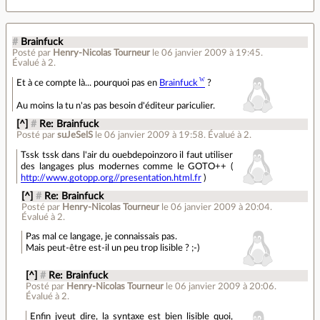
#
Brainfuck
Posté par
Henry-Nicolas Tourneur
le 06 janvier 2009 à 19:45
.
Évalué à
2
.
Et à ce compte là... pourquoi pas en
Brainfuck
?
Au moins la tu n'as pas besoin d'éditeur pariculier.
[^]
#
Re: Brainfuck
Posté par
suJeSelS
le 06 janvier 2009 à 19:58
.
Évalué à
2
.
Tssk tssk dans l'air du ouebdepoinzoro il faut utiliser
des langages plus modernes comme le GOTO++ (
http://www.gotopp.org//presentation.html.fr
)
[^]
#
Re: Brainfuck
Posté par
Henry-Nicolas Tourneur
le 06 janvier 2009 à 20:04
.
Évalué à
2
.
Pas mal ce langage, je connaissais pas.
Mais peut-être est-il un peu trop lisible ? ;-)
[^]
#
Re: Brainfuck
Posté par
Henry-Nicolas Tourneur
le 06 janvier 2009 à 20:06
.
Évalué à
2
.
Enfin jveut dire, la syntaxe est bien lisible quoi,