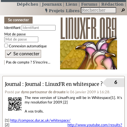
Dépêches
Journaux
Liens
Forums
Rédaction
🎙️ Projets Libres
Se connecter
Identifiant
Mot de passe
Connexion automatique
Pas de compte ? S’inscrire…
6
Journal
Journal : LinuxFR en whitespace ?
Posté par
dyno partouzeur de drouate
le 06 janvier 2009 à 16:28
.
The new version of LinuxFr.org will be in Whitespace[1]. It's
my resolution for 2009.[2]
A vos trolls.
[1]
http://compsoc.dur.ac.uk/whitespace/
[2]
http://www.youtube.com/results?