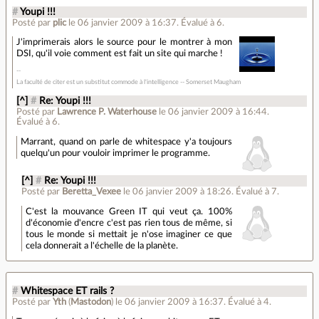
#
Youpi !!!
Posté par
plic
le 06 janvier 2009 à 16:37
.
Évalué à
6
.
J'imprimerais alors le source pour le montrer à mon
DSI, qu'il voie comment est fait un site qui marche !
­La faculté de citer est un substitut commode à l'intelligence -- Somerset Maugham
[^]
#
Re: Youpi !!!
Posté par
Lawrence P. Waterhouse
le 06 janvier 2009 à 16:44
.
Évalué à
6
.
Marrant, quand on parle de whitespace y'a toujours
quelqu'un pour vouloir imprimer le programme.
[^]
#
Re: Youpi !!!
Posté par
Beretta_Vexee
le 06 janvier 2009 à 18:26
.
Évalué à
7
.
C'est la mouvance Green IT qui veut ça. 100%
d'économie d'encre c'est pas rien tous de même, si
tous le monde si mettait je n'ose imaginer ce que
cela donnerait a l'échelle de la planète.
#
Whitespace ET rails ?
Posté par
Yth
(
Mastodon
)
le 06 janvier 2009 à 16:37
.
Évalué à
4
.