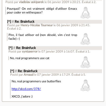
Posté par
vladislav askiparek
le 06 janvier 2009 à 20:21
.
Évalué à
2
.
Pourquoi? On est vraiment obligé d'utiliser Emacs
pour coder en withespace?
[^]
#
Re: Brainfuck
Posté par
Henry-Nicolas Tourneur
le 06 janvier 2009 à 21:45
.
Évalué à
2
.
Pire, il faut utiliser ed (non désolé, vim c'est trop
facile) :-)
[^]
#
Re: Brainfuck
Posté par
syntaxerror
le 07 janvier 2009 à 16:07
.
Évalué à
1
.
No, real programmers use cat
[^]
#
Re: Brainfuck
Posté par
Arnaud
le 07 janvier 2009 à 17:29
.
Évalué à
5
.
No, real programmers use butterflies
http://xkcd.com/378/
XKCD, j'adore :)