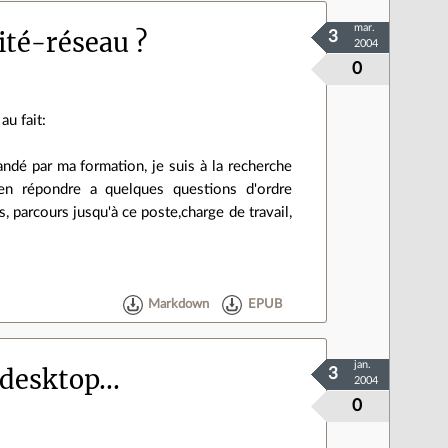
mar.
ité-réseau ?
3
2004
0
au fait:
dé par ma formation, je suis à la recherche
ien répondre a quelques questions d'ordre
es, parcours jusqu'à ce poste,charge de travail,
Markdown
EPUB
jan.
desktop...
3
2004
0