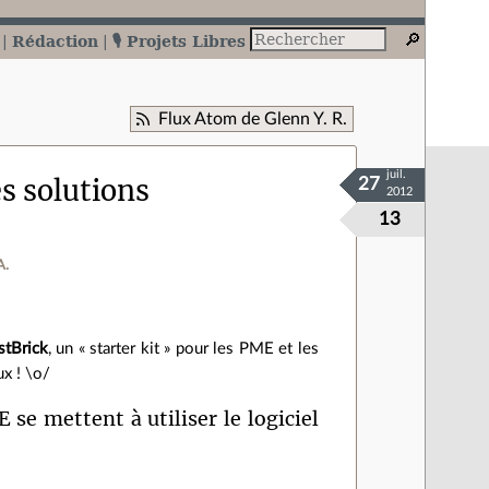
Rédaction
🎙️ Projets Libres
Flux Atom de Glenn Y. R.
juil.
s solutions
27
2012
13
A.
stBrick
, un « starter kit » pour les PME et les
ux ! \o/
 se mettent à utiliser le logiciel