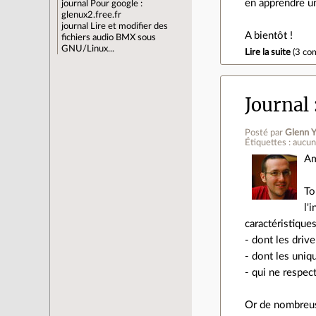
en apprendre un
journal
Pour google :
glenux2.free.fr
journal
Lire et modifier des
A bientôt !
fichiers audio BMX sous
GNU/Linux...
Lire la suite
(
3 co
Journal
Posté par
Glenn Y
Étiquettes : aucu
Am
To
l'
caractéristiques
- dont les driv
- dont les uniq
- qui ne respec
Or de nombreus