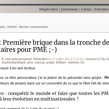
Dépêches
Journaux
Liens
Forums
note
intérêt
dernier commentaire
Première brique dans la tronche de
taires pour PME ;-)
. R.
(
site web personnel
,
Mastodon
)
le 27 juillet 2012 à 15:22
.
Licence CC By‑S
kisskissbankbank
pme
startup
projet
dolibarr
redmine
kit
nsoir à toi ami lecteur,
us ce titre provocateur, j’ai le plaisir de te présenter mon projet :
Fir
rteurs de projets basé sur un concentré de ce que le libre fait de mie
ro : conquérir le monde et faire que toutes les PME
’à leur évolution en multinationales !
oit vraiment, lis la suite du journal ;-)