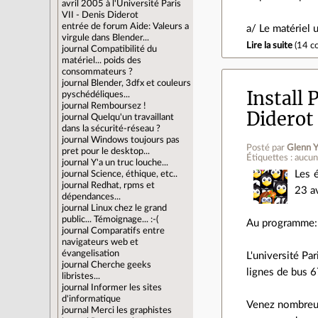
avril 2005 à l'Université Paris
VII - Denis Diderot
entrée de forum
Aide: Valeurs a
a/ Le matériel
virgule dans Blender...
Lire la suite
(
14 c
journal
Compatibilité du
matériel... poids des
consommateurs ?
journal
Blender, 3dfx et couleurs
Install 
pyschédéliques...
journal
Remboursez !
Diderot
journal
Quelqu'un travaillant
dans la sécurité-réseau ?
journal
Windows toujours pas
Posté par
Glenn Y
pret pour le desktop...
Étiquettes : aucu
journal
Y'a un truc louche...
Les é
journal
Science, éthique, etc..
journal
Redhat, rpms et
23 av
dépendances...
journal
Linux chez le grand
public... Témoignage... :-(
Au programme: 
journal
Comparatifs entre
navigateurs web et
évangelisation
L'université Par
journal
Cherche geeks
lignes de bus 6
libristes...
journal
Informer les sites
d'informatique
Venez nombreux,
journal
Merci les graphistes