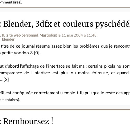
ommentaires
).
Blender, 3dfx et couleurs pyschédél
. R.
(
site web personnel
,
Mastodon
)
le 11 mai 2004 à 11:48
.
blender
 titre de ce journal résume assez bien les problèmes que je rencontr
 petite voodoo 3 [0].
ut d'abord l'affichage de l'interface se fait mal: certains pixels ne so
transparence de l'interface est plus ou moins foireuse, et quand
..[2]
RI est configurée correctement (semble-t-il) puisque le reste des ap
mmentaires
).
Remboursez !