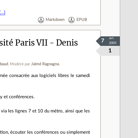
(…)
Markdown
EPUB
avr.
sité Paris VII - Denis
7
2005
1
ibaud
.
Modéré par
Jaimé Ragnagna
.
rnée consacrée aux logiciels libres le samedi
y et conférences.
 via les lignes 7 et 10 du métro, ainsi que les
llation, écouter les conférences ou simplement