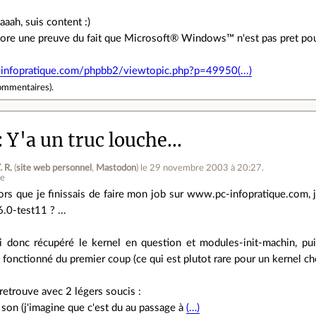
aaah, suis content :)
ore une preuve du fait que Microsoft® Windows™ n'est pas pret pour 
infopratique.com/phpbb2/viewtopic.php?p=49950(...)
ommentaires
).
Y'a un truc louche...
. R.
(
site web personnel
,
Mastodon
)
le 29 novembre 2003 à 20:27
.
ne
ors que je finissais de faire mon job sur www.pc-infopratique.com, j
6.0-test11 ? ...
ai donc récupéré le kernel en question et modules-init-machin, puis 
fonctionné du premier coup (ce qui est plutot rare pour un kernel che
retrouve avec 2 légers soucis :
e son (j'imagine que c'est du au passage à
(…)