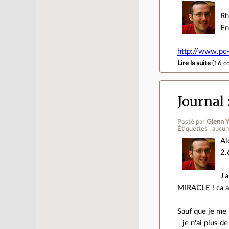
Rh
En
http://www.pc-
Lire la suite
(
16 c
Journal
Posté par
Glenn Y
Étiquettes : aucu
Al
2.
J'
MIRACLE ! ca a 
Sauf que je me 
- je n'ai plus d