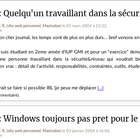
Quelqu'un travaillant dans la sécur
. R.
(
site web personnel
,
Mastodon
)
le 03 mars 2004 à 23:32
.
ne
n cher journal, les temps sont de plus en plus durs... bref venons en 
 suis étudiant en 2eme année d'IUP GMI et pour un "exercice" deman
une personne travaillant dans la sécurité&réseau qui voudrait b
n vrac : détail de l'activité, responsabilités, contraintes, outils, étud
rait se faire si possible IRL (je peux me déplacer
(…)
mmentaire
).
Windows toujours pas pret pour le 
. R.
(
site web personnel
,
Mastodon
)
le 03 janvier 2004 à 16:06
.
ne