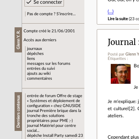
(…)
Pas de compte ? S’inscrire…
Lire la suite
(
23 c
Compte créé le 21/06/2001
Glenn Y. R.
Journal
Accès aux derniers
journaux
dépêches
Posté par
Glenn Y
Étiquettes :
liens
messages sur les forums
Bo
entrées du suivi
ajouts au wiki
commentaires
Je
entrée de forum
Offre de stage
Derniers contenus
« Systèmes et déploiement de
Je m'explique: 
configuration » chez GNUSIDE
et culturel[2]
journal
Première brique dans la
ateliers.
tronche des solutions
propriétaires pour PME ;-)
journal
Matériel pour centre
social...
dépêche
Install Party samedi 23
Cependant plus