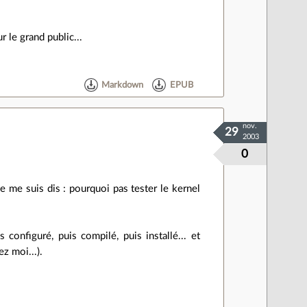
le grand public...
Markdown
EPUB
nov.
29
2003
0
e me suis dis : pourquoi pas tester le kernel
configuré, puis compilé, puis installé... et
z moi...).