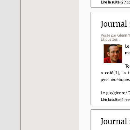
Lire la suite
(
29 c
Journal
Posté par
Glenn Y
Étiquettes :
Le
ma
To
a coté[1], la 
pyschédéliques.
Le glx/glcore/D
Lire la suite
(
4 co
Journal