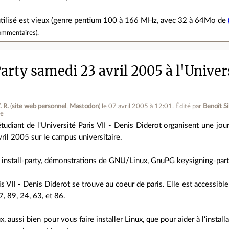
 utilisé est vieux (genre pentium 100 à 166 MHz, avec 32 à 64Mo de
ommentaires
).
Party samedi 23 avril 2005 à l'Univer
. R.
(
site web personnel
,
Mastodon
)
le 07 avril 2005 à 12:01
.
Édité par
Benoît S
ne
tudiant de l'Université Paris VII - Denis Diderot organisent une jou
ril 2005 sur le campus universitaire.
install-party, démonstrations de GNU/Linux, GnuPG keysigning-part
is VII - Denis Diderot se trouve au coeur de paris. Elle est accessible
7, 89, 24, 63, et 86.
 aussi bien pour vous faire installer Linux, que pour aider à l'insta