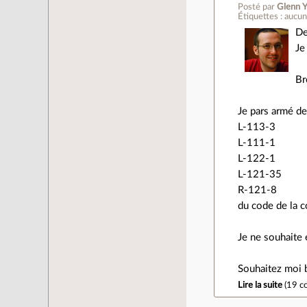
Posté par
Glenn Y
Étiquettes : aucu
De
Je
Br
Je pars armé des
L-113-3
L-111-1
L-122-1
L-121-35
R-121-8
du code de la 
Je ne souhaite 
Souhaitez moi 
Lire la suite
(
19 c