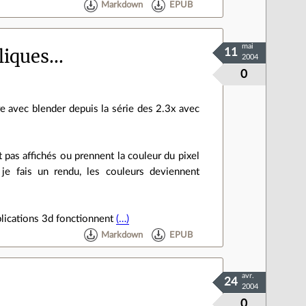
Markdown
EPUB
mai
iques...
11
2004
0
e avec blender depuis la série des 2.3x avec
nt pas affichés ou prennent la couleur du pixel
 je fais un rendu, les couleurs deviennent
plications 3d fonctionnent
(…)
Markdown
EPUB
avr.
24
2004
0