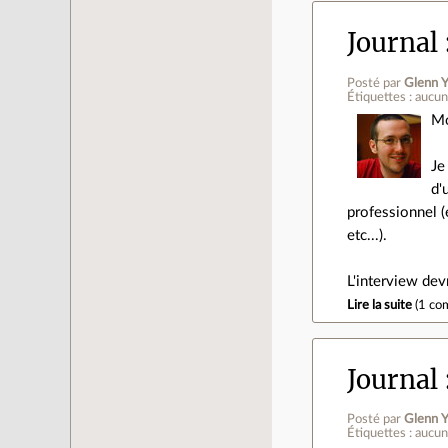
Journal
Posté par
Glenn Y
Étiquettes : aucu
Mo
Je
d'
professionnel (e
etc...).
L'interview dev
Lire la suite
(
1 co
Journal
Posté par
Glenn Y
Étiquettes : aucu