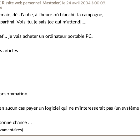
. R.
(
site web personnel
,
Mastodon
)
le 24 avril 2004 à 00:09
.
ne
main, dès l'aube, à l'heure où blanchit la campagne,
 partirai. Vois-tu, je sais [ce qui m'attend]....
ef... je vais acheter un ordinateur portable PC.
 articles :
consommation.
en aucun cas payer un logiciel qui ne m'interesserait pas (un système d
bonne chance ...
ommentaires
).