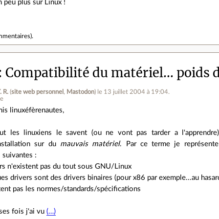
 peu plus sur Linux !
mmentaires
).
Compatibilité du matériel... poid
. R.
(
site web personnel
,
Mastodon
)
le 13 juillet 2004 à 19:04
.
ne
is linuxéfèrenautes,
ut les linuxiens le savent (ou ne vont pas tarder a l'apprendre
installation sur du
mauvais matériel
. Par ce terme je représente
 suivantes :
ers n'existent pas du tout sous GNU/Linux
ues drivers sont des drivers binaires (pour x86 par exemple...au hasard
tent pas les normes/standards/spécifications
es fois j'ai vu
(…)