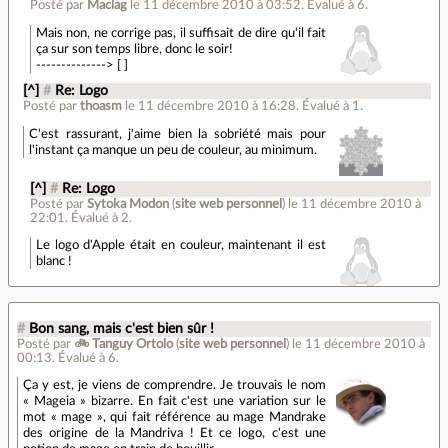
Posté par
Maclag
le 11 décembre 2010 à 03:52
.
Évalué à
6
.
Mais non, ne corrige pas, il suffisait de dire qu'il fait
ça sur son temps libre, donc le soir!
--------------> [ ]
[^]
#
Re: Logo
Posté par
thoasm
le 11 décembre 2010 à 16:28
.
Évalué à
1
.
C'est rassurant, j'aime bien la sobriété mais pour
l'instant ça manque un peu de couleur, au minimum.
[^]
#
Re: Logo
Posté par
Sytoka Modon
(
site web personnel
)
le 11 décembre 2010 à
22:01
.
Évalué à
2
.
Le logo d'Apple était en couleur, maintenant il est
blanc !
#
Bon sang, mais c'est bien sûr !
Posté par
🚲 Tanguy Ortolo
(
site web personnel
)
le 11 décembre 2010 à
00:13
.
Évalué à
6
.
Ça y est, je viens de comprendre. Je trouvais le nom
« Mageia » bizarre. En fait c'est une variation sur le
mot « mage », qui fait référence au mage Mandrake
des origine de la Mandriva ! Et ce logo, c'est une