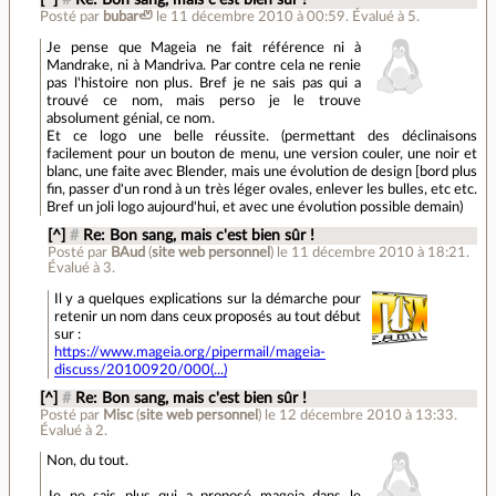
Posté par
bubar🦥
le 11 décembre 2010 à 00:59
.
Évalué à
5
.
Je pense que Mageia ne fait référence ni à
Mandrake, ni à Mandriva. Par contre cela ne renie
pas l'histoire non plus. Bref je ne sais pas qui a
trouvé ce nom, mais perso je le trouve
absolument génial, ce nom.
Et ce logo une belle réussite. (permettant des déclinaisons
facilement pour un bouton de menu, une version couler, une noir et
blanc, une faite avec Blender, mais une évolution de design [bord plus
fin, passer d'un rond à un très léger ovales, enlever les bulles, etc etc.
Bref un joli logo aujourd'hui, et avec une évolution possible demain)
[^]
#
Re: Bon sang, mais c'est bien sûr !
Posté par
BAud
(
site web personnel
)
le 11 décembre 2010 à 18:21
.
Évalué à
3
.
Il y a quelques explications sur la démarche pour
retenir un nom dans ceux proposés au tout début
sur :
https://www.mageia.org/pipermail/mageia-
discuss/20100920/000(...)
[^]
#
Re: Bon sang, mais c'est bien sûr !
Posté par
Misc
(
site web personnel
)
le 12 décembre 2010 à 13:33
.
Évalué à
2
.
Non, du tout.