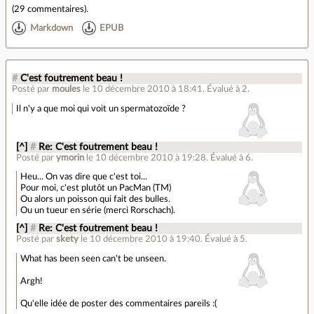
(
29 commentaires
).
Markdown
EPUB
#
C'est foutrement beau !
Posté par
moules
le 10 décembre 2010 à 18:41
.
Évalué à
2
.
Il n'y a que moi qui voit un spermatozoïde ?
[^]
#
Re: C'est foutrement beau !
Posté par
ymorin
le 10 décembre 2010 à 19:28
.
Évalué à
6
.
Heu... On vas dire que c'est toi...
Pour moi, c'est plutôt un PacMan (TM)
Ou alors un poisson qui fait des bulles.
Ou un tueur en série (merci Rorschach).
[^]
#
Re: C'est foutrement beau !
Posté par
skety
le 10 décembre 2010 à 19:40
.
Évalué à
5
.
What has been seen can't be unseen.
Argh!
Qu'elle idée de poster des commentaires pareils :(