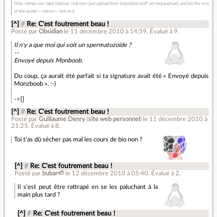
Only wimps use tape backup: real men just upload their important stuff on megaupload, and let the rest
of the world ~~mirror~~ link to it
[^]
#
Re: C'est foutrement beau !
Posté par
Obsidian
le 11 décembre 2010 à 14:59
.
Évalué à
9
.
Il n'y a que moi qui voit un spermatozoïde ?
--
Envoyé depuis Monboob.
Du coup, ça aurait été parfait si ta signature avait été « Envoyé depuis
Monzboob ». :-)
->[]
[^]
#
Re: C'est foutrement beau !
Posté par
Guillaume Denry
(
site web personnel
)
le 11 décembre 2010 à
21:25
.
Évalué à
8
.
Toi t'as dû sécher pas mal les cours de bio non ?
[^]
#
Re: C'est foutrement beau !
Posté par
bubar🦥
le 12 décembre 2010 à 05:40
.
Évalué à
2
.
Il s'est peut être rattrapé en se les paluchant à la
main plus tard ?
[^]
#
Re: C'est foutrement beau !