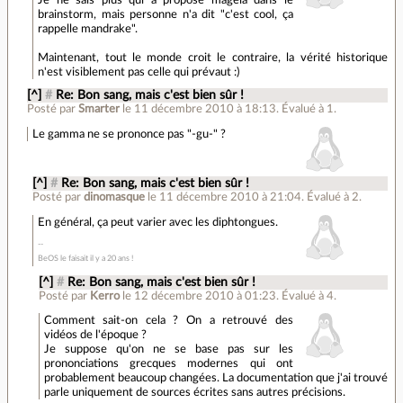
Je ne sais plus qui a proposé mageia dans le
brainstorm, mais personne n'a dit "c'est cool, ça
rappelle mandrake".
Maintenant, tout le monde croit le contraire, la vérité historique
n'est visiblement pas celle qui prévaut :)
[^]
#
Re: Bon sang, mais c'est bien sûr !
Posté par
Smarter
le 11 décembre 2010 à 18:13
.
Évalué à
1
.
Le gamma ne se prononce pas "-gu-" ?
[^]
#
Re: Bon sang, mais c'est bien sûr !
Posté par
dinomasque
le 11 décembre 2010 à 21:04
.
Évalué à
2
.
En général, ça peut varier avec les diphtongues.
BeOS le faisait il y a 20 ans !
[^]
#
Re: Bon sang, mais c'est bien sûr !
Posté par
Kerro
le 12 décembre 2010 à 01:23
.
Évalué à
4
.
Comment sait-on cela ? On a retrouvé des
vidéos de l'époque ?
Je suppose qu'on ne se base pas sur les
prononciations grecques modernes qui ont
probablement beaucoup changées. La documentation que j'ai trouvé
parle uniquement de sources écrites sans autres précisions.