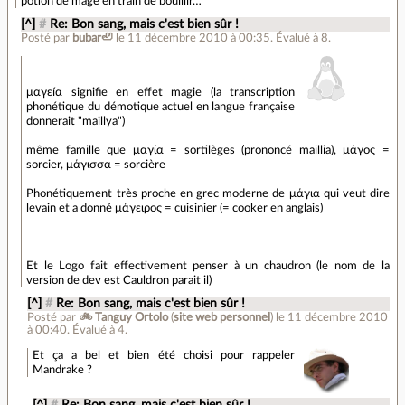
potion de mage en train de bouillir…
[^]
#
Re: Bon sang, mais c'est bien sûr !
Posté par
bubar🦥
le 11 décembre 2010 à 00:35
.
Évalué à
8
.
μαγεíα signifie en effet magie (la transcription
phonétique du démotique actuel en langue française
donnerait "maillya")
même famille que μαγία = sortilèges (prononcé maillia), μάγος =
sorcier, μάγισσα = sorcière
Phonétiquement très proche en grec moderne de μάγια qui veut dire
levain et a donné μάγειρος = cuisinier (= cooker en anglais)
Et le Logo fait effectivement penser à un chaudron (le nom de la
version de dev est Cauldron parait il)
[^]
#
Re: Bon sang, mais c'est bien sûr !
Posté par
🚲 Tanguy Ortolo
(
site web personnel
)
le 11 décembre 2010
à 00:40
.
Évalué à
4
.
Et ça a bel et bien été choisi pour rappeler
Mandrake ?
[^]
#
Re: Bon sang, mais c'est bien sûr !