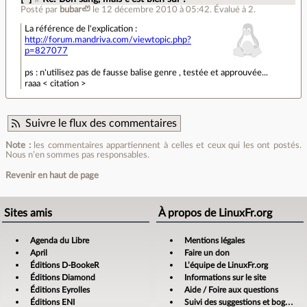
Posté par
bubar🦥
le 12 décembre 2010 à 05:42
.
Évalué à
2
.
La référence de l'explication :
http://forum.mandriva.com/viewtopic.php?
p=827077
ps : n'utilisez pas de fausse balise genre , testée et approuvée...
raaa < citation >
Suivre le flux des commentaires
Note :
les commentaires appartiennent à celles et ceux qui les ont postés.
Nous n’en sommes pas responsables.
Revenir en haut de page
Sites amis
À propos de LinuxFr.org
Agenda du Libre
Mentions légales
April
Faire un don
Éditions D-BookeR
L’équipe de LinuxFr.org
Éditions Diamond
Informations sur le site
Éditions Eyrolles
Aide / Foire aux questions
Éditions ENI
Suivi des suggestions et bogues