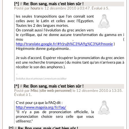
[^]
#
Re: Bon sang, mais c'est bien sûr !
Posté par
houra
le 12 décembre 2010 à 03:47
.
Évalué à
5
.
les seules transpositions que l'on connaît sont
celles avec le Latin et celles avec l'Egyptien.
Toutes les 2 des langues mortes.
On connait aussi l'évolution du grec ancien vers
le cyrillique, qui ne donne aucune transformation du gamma en i
mou , (
http://translate.google.fr/#fr|ru|h%C3%A9g%C3%A9monie
)
Hégémonie donne guéguémonia .
Je suis d'accord, Espérer récupérer la prononciation du grec ancien
est une recherche trompeuse ( du moins tant qu'on n'arrivera pas à
récolter le son des amphores ).
Sedullus dux et princeps Lemovicum occiditur
[^]
#
Re: Bon sang, mais c'est bien sûr !
Posté par
Misc
(
site web personnel
)
le 12 décembre 2010 à 13:35
.
Évalué à
1
.
C'est pour ça que la FAQ dit :
http://www.mageia.org/fr/faq/
"Il n’y a pas de prononciation officielle, la
prononciation choisie sera celle que vous
utiliserez."
[^]
#
Re: Bon sang, mais c'est bien sûr !