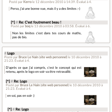
Posté par
Kerro
le 12 décembre 2010 à 14:39
.
Évalué à
4
.
Perso, j'ai une bonne vue, mais il y a des limites :-)
[^]
#
Re: C'est foutrement beau !
Posté par
boq
le 13 décembre 2010 à 03:58
.
Évalué à
6
.
Non les limites c'est dans tes cours de maths,
pas de bio.
#
Logo
Posté par
Bruce Le Nain
(
site web personnel
)
le 10 décembre 2010 à
21:23
.
Évalué à
4
.
D'après ce que j'ai compris, c'est le concept qui est
retenu, après le logo en soir va être retravaillé.
[^]
#
Re: Logo
Posté par
Bruce Le Nain
(
site web personnel
)
le 10 décembre 2010 à
21:23
.
Évalué à
4
.
en soi, pas en soir :)
[^]
#
Re: Logo