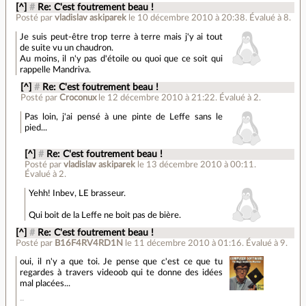
[^]
#
Re: C'est foutrement beau !
Posté par
vladislav askiparek
le 10 décembre 2010 à 20:38
.
Évalué à
8
.
Je suis peut-être trop terre à terre mais j'y ai tout
de suite vu un chaudron.
Au moins, il n'y pas d'étoile ou quoi que ce soit qui
rappelle Mandriva.
[^]
#
Re: C'est foutrement beau !
Posté par
Croconux
le 12 décembre 2010 à 21:22
.
Évalué à
2
.
Pas loin, j'ai pensé à une pinte de Leffe sans le
pied...
[^]
#
Re: C'est foutrement beau !
Posté par
vladislav askiparek
le 13 décembre 2010 à 00:11
.
Évalué à
2
.
Yehh! Inbev, LE brasseur.
Qui boit de la Leffe ne boit pas de bière.
[^]
#
Re: C'est foutrement beau !
Posté par
B16F4RV4RD1N
le 11 décembre 2010 à 01:16
.
Évalué à
9
.
oui, il n'y a que toi. Je pense que c'est ce que tu
regardes à travers videoob qui te donne des idées
mal placées...