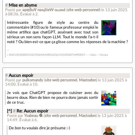
#
Mise en abyme
Posté par
ǝpɐןƃu∀ nǝıɥʇʇɐW-ǝɹɹǝıԀ
(
site web personnel
)
le 13 juin 2025
à 08:36
.
Évalué à
2
.
Intéressante figure de style au centre du
commentaire (#10) ou le fameux professeur emploi le
même artifice que chatGPT, assénant avec tout son
sérieux un non sens façon LLM. Tout le monde l'a-t-il
noté ? Ou bien est-ce que ça glisse comme les réponses de la machine ?
« IRAFURORBREVISESTANIMUMREGEQUINISIPARETIMPERAT » — Odes — Horace
#
Aucun espoir
Posté par
pulkomandy
(
site web personnel
,
Mastodon
)
le 13 juin 2025 à
14:00
.
Évalué à
10
.
Je vois que ChatGPT propose de cuisiner avec du
beurre doux. Rien de bien ne pourra donc jamais sortir
de ce truc.
[^]
#
Re: Aucun espoir
Posté par
Ysabeau 🧶
(
site web personnel
,
Mastodon
)
le 13 juin 2025 à
14:49
.
Évalué à
6
.
De bon tu voulais dire je présume :-)