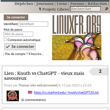
Dépêches
Journaux
Liens
Forums
Rédaction
🎙️ Projets Libres
Se connecter
Identifiant
Mot de passe
Connexion automatique
Pas de compte ? S’inscrire…
2
Lien
Knuth vs ChatGPT - vieux mais
savoureux
Posté par
Thomas
(
site web personnel
)
le 12 juin 2025 à 23:24
.
https://cs.stanford.edu/~knuth/chatGPT20.txt
(
6 commentaires
).