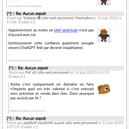
Je n’ai aucun avis sur systemd
[^]
#
Re: Aucun espoir
Posté par
Ysabeau 🧶
(
site web personnel
,
Mastodon
)
le 14 juin 2025 à
11:04
.
Évalué à
3
.
Apparemment au moins un
chef américain
n'est pas
d'accord avec toi.
(sérieusement cette confiance quasiment aveugle
envers ChatGPT finit par devenir inquiétante).
Je n’ai aucun avis sur systemd
[^]
#
Re: Aucun espoir
Posté par
Pol' uX
(
site web personnel
)
le 14 juin 2025 à 14:15
.
Évalué à
3
.
Amha c'est typiquement un domaine où faire
n'importe quoi est très valorisé si c'est exécuté
avec précision et vendu bien cher. Donc pourquoi
pas assisté par IA ?
Adhérer à l'April, ça vous tente ?
[^]
#
Re: Aucun espoir
Posté par
ǝpɐןƃu∀ nǝıɥʇʇɐW-ǝɹɹǝıԀ
(
site web personnel
)
le 15 juin 2025
à 07:19
.
Évalué à
2
.