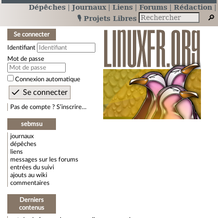
Dépêches
Journaux
Liens
Forums
Rédaction
🎙️ Projets Libres
Se connecter
Identifiant
Mot de passe
Connexion automatique
Pas de compte ? S’inscrire…
sebmsu
journaux
dépêches
liens
messages sur les forums
entrées du suivi
ajouts au wiki
commentaires
Derniers
contenus