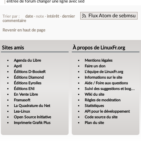
entrée de forum
changer une ligne avec sed
Flux Atom de sebmsu
Trier par :
date
note
intérêt
dernier
commentaire
Revenir en haut de page
Sites amis
À propos de LinuxFr.org
Agenda du Libre
Mentions légales
April
Faire un don
Éditions D-BookeR
L’équipe de LinuxFr.org
Éditions Diamond
Informations sur le site
Éditions Eyrolles
Aide / Foire aux questions
Éditions ENI
Suivi des suggestions et bogues
En Vente Libre
Wiki du site
Framasoft
Règles de modération
La Quadrature du Net
Statistiques
Lea-Linux
API pour le développement
Open Source Initiative
Code source du site
Imprimerie Grafik Plus
Plan du site