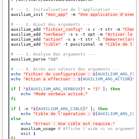
# --- 1. Initialisation de l'application ---
auxilium_init 
"mon_app"
 -m 
"Une application d'exemp
# --- 2. Ajout des arguments ---
auxilium_add 
"fichier_config"
 -s c -t str -m 
"Chemi
auxilium_add 
"verbeux"
 -s v -t opt -m 
"Activer le m
auxilium_add 
"action"
 -s a -t str -l 
"demarrer|arre
auxilium_add 
"cible"
 -t positional -m 
"Cible de l'o
# --- 3. Analyse des arguments ---
auxilium_parse 
"
$@
"
# --- 4. Accès aux valeurs des arguments ---
echo
"Fichier de configuration : 
${
AUXILIUM_ARG_FIC
echo
"Action à effectuer : 
${
AUXILIUM_ARG_ACTION
}
"
if
[
"
${
AUXILIUM_ARG_VERBEUX
}
"
=
"1"
]
;
then
echo
"Mode verbeux activé."
fi
if
[
 -n 
"
${
AUXILIUM_ARG_CIBLE
}
"
]
;
then
echo
"Cible de l'opération : 
${
AUXILIUM_ARG_CIB
else
echo
"Erreur : Une cible est requise."
    auxilium_usage 
# Affiche l'aide si un argument 
exit
1
fi