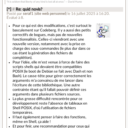
“It is seldom that liberty of any kind is lost all at once.” ― David Hume
[^]
#
Re: quid novis?
Posté par
seraf1
(
site web personnel
)
le 16 juillet 2025 à 16:20
.
Évalué à
8
.
Pour ce qui est des modifications, c'est surtout le
basculement sur Codeberg. Il y a aussi des petits
correctifs de bogues, mais pas de nouvelles
fonctionnalités. Celles-ci viendront avec une
nouvelle version, notamment avec la prise en
charge des sous-commandes (le plus dur dans ce
cas étant la génération des fichiers de
complétion).
Pour l'idée, elle m'est venue à force de faire des
scripts shells qui devaient être compatibles
POSIX (le boot de Debian se fait avec Dash et non
Bash). Le casse-tête pour gérer correctement les
arguments m'a convaincu de me lancer dans
l'écriture de cette bibliothèque. Une autre
contrainte étant qu'il fallait pouvoir définir ces
arguments dans plusieurs fichiers sources.
La plus grosse difficulté rencontrée pour ce
développement reste l'absence de tableaux en
Shell POSIX, d'où l'utilisation de fichiers
temporaires.
Il faut également penser à faire des fonctions,
même en Shell, ça aide !
Et pour finir, une recommandation pour ceux qui