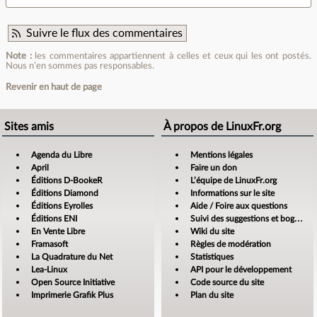
Suivre le flux des commentaires
Note :
les commentaires appartiennent à celles et ceux qui les ont postés.
Nous n’en sommes pas responsables.
Revenir en haut de page
Sites amis
À propos de LinuxFr.org
Agenda du Libre
Mentions légales
April
Faire un don
Éditions D-BookeR
L’équipe de LinuxFr.org
Éditions Diamond
Informations sur le site
Éditions Eyrolles
Aide / Foire aux questions
Éditions ENI
Suivi des suggestions et bogues
En Vente Libre
Wiki du site
Framasoft
Règles de modération
La Quadrature du Net
Statistiques
Lea-Linux
API pour le développement
Open Source Initiative
Code source du site
Imprimerie Grafik Plus
Plan du site