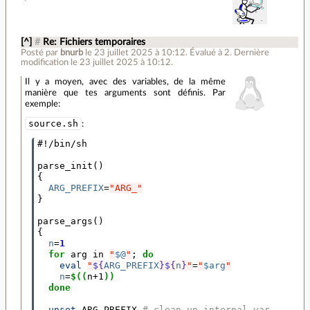
[^]
#
Re: Fichiers temporaires
Posté par
bnurb
le 23 juillet 2025 à 10:12
.
Évalué à
2
.
Dernière
modification le 23 juillet 2025 à 10:12.
Il y a moyen, avec des variables, de la même
manière que tes arguments sont définis. Par
exemple:
source.sh
:
#!/bin/sh
parse_init
()
{
ARG_PREFIX
=
"ARG_"
}
parse_args
()
{
n
=
1
for
 arg in 
"
$@
"
;
do
eval
"
${
ARG_PREFIX
}${
n
}
"
=
"
$arg
"
n
=
$((
n+1
))
done
unset
 ARG_PREFIX 
# clean up internal var