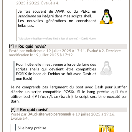
2025 à 20:22
.
Évalué à
4
.
Je fais souvent du AWK ou du PERL en
standalone
ou intégré dans mes scripts shell.
Les nouvelles générations ne connaissent
hélas pas.
“It is seldom that liberty of any kind is lost all at once.” ― David Hume
[^]
#
Re: quid novis?
Posté par
Voltairine
le 19 juillet 2025 à 17:11
.
Évalué à
2
.
Dernière
modification le 19 juillet 2025 à 17:12.
Pour l'idée, elle m'est venue à force de faire des
scripts shells qui devaient être compatibles
POSIX (le boot de Debian se fait avec Dash et
non Bash)
Je ne comprends pas l'argument du boot avec Dash pour justifier
d’écrire un script compatible POSIX. Si le bang précise qu'il faut
#!/usr/bin/bash
utiliser bash (
), le script sera bine exécuté par
Bash.
[^]
#
Re: quid novis?
Posté par
BAud
(
site web personnel
)
le 19 juillet 2025 à 19:16
.
Évalué à
4
.
Si le bang précise