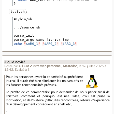
}
test.sh
:
#!/bin/sh
. ./source.sh

parse_init

echo
"
$ARG_1
"
"
$ARG_2
"
"
$ARG_3
"
#
quid novis?
Posté par
Gil Cot ✔
(
site web personnel
,
Mastodon
)
le 16 juillet 2025 à
12:42
.
Évalué à
3
.
Pour les personnes ayant lu et participé au précédent
journal, il aurait été bien d’indiquer les nouveautés et
les futures fonctionnalités prévues.
Je profite de ce commentaire pour demander de nous parler aussi de
l’histoire (comment et pourquoi est née l’idée, d’où est puisé la
motivation) et de l’histoire (difficultés rencontrées, retours d’expérience
d’un développement conséquent en shell, etc.)