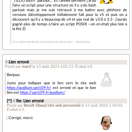
/bin/bash
partout… Et l’année dernière j’ai du
faire un script pour une structure où il y a du bash
partout mais je me suis retrouvé à me battre avec pléthore de
versions (développement initialement fait pour la v5 et puis on a
découvert qu’il y a beaucoup de v4 et pas mal de v3.0 à 3.3 : j’aurais
gagné plus de temps à faire un script POSIX —on en était plus loin à
la fin) :D
“It is seldom that liberty of any kind is lost all at once.” ― David Hume
#
Lien erroné
Posté par
marcf
le 13 août 2025 à 05:23
.
Évalué à
0
.
Bonjour,
Juste pour indiquer que le lien vers le site web
https://auxilium.spn109.fr/
est erroné et que le bon
lien est
https://spn109.fr/auxilium/
[^]
#
Re: Lien erroné
Posté par
Benoît Sibaud
(
site web personnel
)
le 13 août 2025 à 10:43
.
Évalué à
3
.
Corrigé, merci.