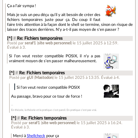
Ça a l'air sympa !
Mais je suis un peu déçu qu'il y ait besoin de créer des
fichiers temporaires juste pour ça. Du coup il faut
faire très attention à la façon dont le shell se termine, sinon on risque de
laisser des traces derrières. N'y a-t-il pas moyen de s'en passer ?
[^]
#
Re: Fichiers temporaires
Posté par
seraf1
(
site web personnel
)
le 15 juillet 2025 à 12:59
.
Évalué à
3
.
Si l'on veut rester compatible POSIX, il n'y a pas
vraiment moyen de s'en passer malheureusement.
[^]
#
Re: Fichiers temporaires
Posté par
gUI
(
Mastodon
)
le 15 juillet 2025 à 13:35
.
Évalué à
4
.
Si l'on veut rester compatible POSIX
Au passage, bravo pour ce tour de force !
En théorie, la théorie et la pratique c'est pareil. En pratique c'est pas vrai.
[^]
#
Re: Fichiers temporaires
Posté par
seraf1
(
site web personnel
)
le 15 juillet 2025 à 16:24
.
Évalué à
3
.
Merci à
Shellcheck
pour ça