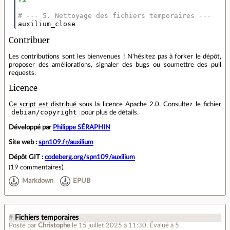
# --- 5. Nettoyage des fichiers temporaires ---
auxilium_close
Contribuer
Les contributions sont les bienvenues ! N'hésitez pas à forker le dépôt,
proposer des améliorations, signaler des bugs ou soumettre des pull
requests.
Licence
Ce script est distribué sous la licence Apache 2.0. Consultez le fichier
debian/copyright
pour plus de détails.
Développé par
Philippe SÉRAPHIN
Site web :
spn109.fr/auxilium
Dépôt GIT :
codeberg.org/spn109/auxilium
(
19 commentaires
).
Markdown
EPUB
#
Fichiers temporaires
Posté par
Christophe
le 15 juillet 2025 à 11:30
.
Évalué à
5
.