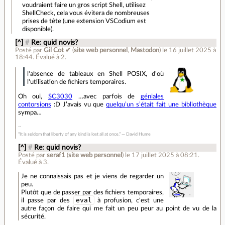
voudraient faire un gros script Shell, utilisez
ShellCheck, cela vous évitera de nombreuses
prises de tête (une extension VSCodium est
disponible).
[^]
#
Re: quid novis?
Posté par
Gil Cot ✔
(
site web personnel
,
Mastodon
)
le 16 juillet 2025 à
18:44
.
Évalué à
2
.
l'absence de tableaux en Shell POSIX, d'où
l'utilisation de fichiers temporaires.
Oh oui,
SC3030
…avec parfois de
géniales
contorsions
:D J’avais vu que
quelqu’un s’était fait une bibliothèque
sympa…
“It is seldom that liberty of any kind is lost all at once.” ― David Hume
[^]
#
Re: quid novis?
Posté par
seraf1
(
site web personnel
)
le 17 juillet 2025 à 08:21
.
Évalué à
3
.
Je ne connaissais pas et je viens de regarder un
peu.
Plutôt que de passer par des fichiers temporaires,
eval
il passe par des
à profusion, c'est une
autre façon de faire qui me fait un peu peur au point de vu de la
sécurité.