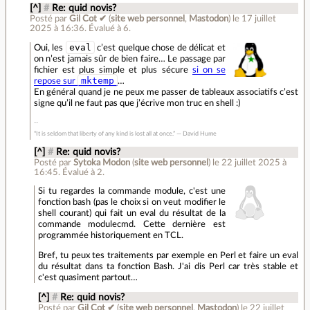
[^]
#
Re: quid novis?
Posté par
Gil Cot ✔
(
site web personnel
,
Mastodon
)
le 17 juillet
2025 à 16:36
.
Évalué à
6
.
eval
Oui, les
c’est quelque chose de délicat et
on n’est jamais sûr de bien faire… Le passage par
fichier est plus simple et plus sécure
si on se
mktemp
repose sur
…
En général quand je ne peux me passer de tableaux associatifs c’est
signe qu’il ne faut pas que j’écrive mon truc en shell :)
“It is seldom that liberty of any kind is lost all at once.” ― David Hume
[^]
#
Re: quid novis?
Posté par
Sytoka Modon
(
site web personnel
)
le 22 juillet 2025 à
16:45
.
Évalué à
2
.
Si tu regardes la commande module, c'est une
fonction bash (pas le choix si on veut modifier le
shell courant) qui fait un eval du résultat de la
commande modulecmd. Cette dernière est
programmée historiquement en TCL.
Bref, tu peux tes traitements par exemple en Perl et faire un eval
du résultat dans ta fonction Bash. J'ai dis Perl car très stable et
c'est quasiment partout…
[^]
#
Re: quid novis?
Posté par
Gil Cot ✔
(
site web personnel
,
Mastodon
)
le 22 juillet