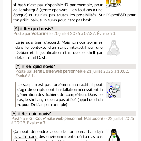
si bash n'est pas disponible :D par exemple, pour
de l'embarqué (genre openwrt — en tout cas à une
époque) où tu n'as pas toutes les possibilités. Sur l'OpenBSD pour
ton grille-pain, tu n'auras peut-être pas bash…
[^]
#
Re: quid novis?
Posté par
Voltairine
le 20 juillet 2025 à 07:37
.
Évalué à
3
.
Là je suis bien d'accord. Mais ici nous sommes
dans le contexte d'un script interactif sur une
Debian et la justification était que le shell par
défaut était Dash.
[^]
#
Re: quid novis?
Posté par
seraf1
(
site web personnel
)
le 21 juillet 2025 à 10:02
.
Évalué à
1
.
Le script n'est pas forcément interactif, il peut
s'agir de scripts dont l'installation nécessitent la
génération des fichiers de complétion. Dans ce
cas, le shebang ne sera pas utilisé (appel de dash
-c pour Debian par exemple)
[^]
#
Re: quid novis?
Posté par
Gil Cot ✔
(
site web personnel
,
Mastodon
)
le 22 juillet 2025
à 20:29
.
Évalué à
3
.
Ça peut dépendre aussi de ton parc. J’ai déjà
travaillé dans des environnements où tu n’as pas