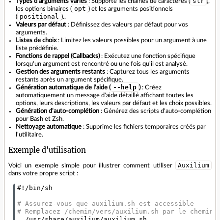
str
Types d'arguments variés
: Supporte les chaînes de caractères (
),
opt
les options binaires (
) et les arguments positionnels
positional
(
)..
Valeurs par défaut
: Définissez des valeurs par défaut pour vos
arguments.
Listes de choix
: Limitez les valeurs possibles pour un argument à une
liste prédéfinie.
Fonctions de rappel (Callbacks)
: Exécutez une fonction spécifique
lorsqu'un argument est rencontré ou une fois qu'il est analysé.
Gestion des arguments restants
: Capturez tous les arguments
restants après un argument spécifique.
--help
Génération automatique de l'aide (
)
: Créez
automatiquement un message d'aide détaillé affichant toutes les
options, leurs descriptions, les valeurs par défaut et les choix possibles.
Génération d'auto-complétion
: Générez des scripts d'auto-complétion
pour Bash et Zsh.
Nettoyage automatique
: Supprime les fichiers temporaires créés par
l'utilitaire.
Exemple d'utilisation
Auxilium
Voici un exemple simple pour illustrer comment utiliser
dans votre propre script :
#!/bin/sh
# Assurez-vous que auxilium.sh est accessible
# Remplacez /chemin/vers/auxilium.sh par le chemin 
. /usr/share/auxilium/auxilium.sh
