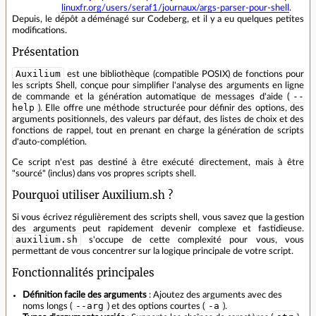
linuxfr.org/users/seraf1/journaux/args-parser-pour-shell
.
Depuis, le dépôt a déménagé sur Codeberg, et il y a eu quelques petites
modifications.
Présentation
Auxilium
est une bibliothèque (compatible POSIX) de fonctions pour
les scripts Shell, conçue pour simplifier l'analyse des arguments en ligne
--
de commande et la génération automatique de messages d'aide (
help
). Elle offre une méthode structurée pour définir des options, des
arguments positionnels, des valeurs par défaut, des listes de choix et des
fonctions de rappel, tout en prenant en charge la génération de scripts
d'auto-complétion.
Ce script n'est pas destiné à être exécuté directement, mais à être
"sourcé" (inclus) dans vos propres scripts shell.
Pourquoi utiliser Auxilium.sh ?
Si vous écrivez régulièrement des scripts shell, vous savez que la gestion
des arguments peut rapidement devenir complexe et fastidieuse.
auxilium.sh
s'occupe de cette complexité pour vous, vous
permettant de vous concentrer sur la logique principale de votre script.
Fonctionnalités principales
Définition facile des arguments
: Ajoutez des arguments avec des
--arg
-a
noms longs (
) et des options courtes (
).