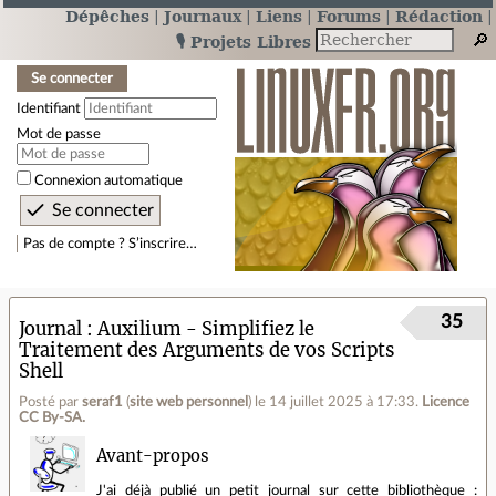
Dépêches
Journaux
Liens
Forums
Rédaction
🎙️ Projets Libres
Se connecter
Identifiant
Mot de passe
Connexion automatique
Pas de compte ? S’inscrire…
35
Journal
Auxilium - Simplifiez le
Traitement des Arguments de vos Scripts
Shell
Posté par
seraf1
(
site web personnel
)
le 14 juillet 2025 à 17:33
.
Licence
CC By‑SA.
Avant-propos
J'ai déjà publié un petit journal sur cette bibliothèque :