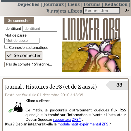
Dépêches
Journaux
Liens
Forums
Rédaction
🎙️ Projets Libres
Se connecter
Identifiant
Mot de passe
Connexion automatique
Pas de compte ? S’inscrire…
33
Journal
Histoires de FS (et de Z aussi)
Posté par
Yakulu
le 01 décembre 2010 à 13:39
.
Kikoo audience,
Ce matin, je parcourais distraitement quelques flux RSS
quand je suis tombé sur l'information suivante : l'installateur
Debian Squeeze
supportera
ZFS
.
Kwâ ? Debian intègrerait-elle le
module natif expérimental ZFS
?