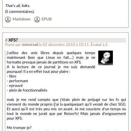
That's all, folks
.
(
5 commentaires
).
Markdown
EPUB
#
XFS?
Posté par
nomorsad
le 02 décembre 2010 à 10:11
.
Évalué à
2
.
j'utilise des unix libres depuis quelques temps
maintenant (bon que Linux en fait....) mais je ne
formatte presque jamais de partitions en XFS.
A la lecture de ce journal je me suis demandé
pourquoi! Il a en effet tout pour plaire :
- libre
- performant
- eprouvé
- plein de fonctionnalités
mais je me rend compte que j'étais plein de préjugé sur les fs qui
viennent du monde proprio (j'ai lu quelquepart qu'il venait de chez SGI).
Et aussi qu'il est très peu mis en avant. Je me souviens d'un temps ou
tout le monde ne jurait que par Reiserfs! Mais jamais d'engouement
pour XFS.
Me trompe-je?