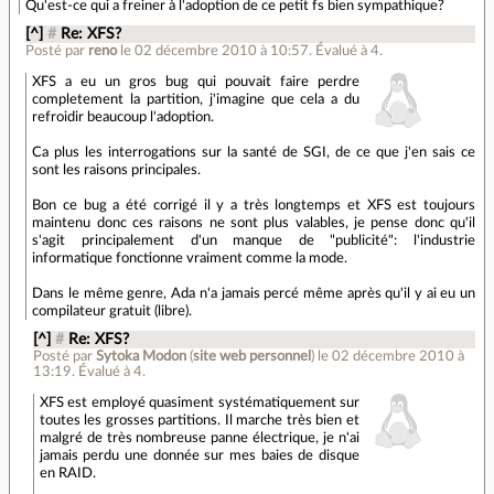
Qu'est-ce qui a freiner à l'adoption de ce petit fs bien sympathique?
[^]
#
Re: XFS?
Posté par
reno
le 02 décembre 2010 à 10:57
.
Évalué à
4
.
XFS a eu un gros bug qui pouvait faire perdre
completement la partition, j'imagine que cela a du
refroidir beaucoup l'adoption.
Ca plus les interrogations sur la santé de SGI, de ce que j'en sais ce
sont les raisons principales.
Bon ce bug a été corrigé il y a très longtemps et XFS est toujours
maintenu donc ces raisons ne sont plus valables, je pense donc qu'il
s'agit principalement d'un manque de "publicité": l'industrie
informatique fonctionne vraiment comme la mode.
Dans le même genre, Ada n'a jamais percé même après qu'il y ai eu un
compilateur gratuit (libre).
[^]
#
Re: XFS?
Posté par
Sytoka Modon
(
site web personnel
)
le 02 décembre 2010 à
13:19
.
Évalué à
4
.
XFS est employé quasiment systématiquement sur
toutes les grosses partitions. Il marche très bien et
malgré de très nombreuse panne électrique, je n'ai
jamais perdu une donnée sur mes baies de disque
en RAID.