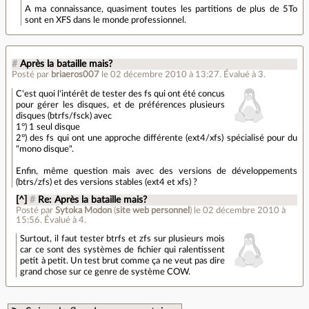
A ma connaissance, quasiment toutes les partitions de plus de 5To
sont en XFS dans le monde professionnel.
#
Après la bataille mais?
Posté par
briaeros007
le 02 décembre 2010 à 13:27
.
Évalué à
3
.
C'est quoi l'intérêt de tester des fs qui ont été concus
pour gérer les disques, et de préférences plusieurs
disques (btrfs/fsck) avec
1°) 1 seul disque
2°) des fs qui ont une approche différente (ext4/xfs) spécialisé pour du
"mono disque".
Enfin, même question mais avec des versions de développements
(btrs/zfs) et des versions stables (ext4 et xfs) ?
[^]
#
Re: Après la bataille mais?
Posté par
Sytoka Modon
(
site web personnel
)
le 02 décembre 2010 à
15:56
.
Évalué à
4
.
Surtout, il faut tester btrfs et zfs sur plusieurs mois
car ce sont des systèmes de fichier qui ralentissent
petit à petit. Un test brut comme ça ne veut pas dire
grand chose sur ce genre de système COW.