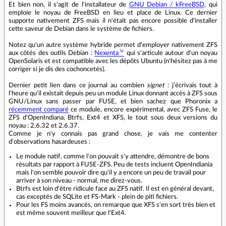
Et bien non, il s'agit de l'installateur de
GNU Debian / kFreeBSD
, qui
emploie le noyau de FreeBSD en lieu et place de Linux. Ce dernier
supporte nativement ZFS mais il n'était pas encore possible d'installer
cette saveur de Debian dans le système de fichiers.
Notez qu'un autre système hybride permet d'employer nativement ZFS
aux côtés des outils Debian :
Nexenta
qui s'articule autour d'un noyau
OpenSolaris et est compatible avec les dépôts Ubuntu (n'hésitez pas à me
corriger si je dis des cochoncetés).
Dernier petit lien dans ce journal au combien
signet
: j'écrivais tout à
l'heure qu'il existait depuis peu un module Linux donnant accès à ZFS sous
GNU/Linux sans passer par FUSE, et bien sachez que Phoronix a
récemment comparé
ce module, encore expérimental, avec ZFS Fuse, le
ZFS d'OpenIndiana, Btrfs, Ext4 et XFS, le tout sous deux versions du
noyau : 2.6.32 et 2.6.37.
Comme je n'y connais pas grand chose, je vais me contenter
d'observations hasardeuses :
Le module natif, comme l'on pouvait s'y attendre, démontre de bons
résultats par rapport à FUSE-ZFS. Peu de tests incluent OpenIndiania
mais l'on semble pouvoir dire qu'il y a encore un peu de travail pour
arriver à son niveau - normal, me direz-vous.
Btrfs est loin d'être ridicule face au ZFS natif. Il est en général devant,
cas exceptés de SQLite et FS-Mark - plein de piti fichiers.
Pour les FS moins avancés, on remarque que XFS s'en sort très bien et
est même souvent meilleur que l'Ext4.