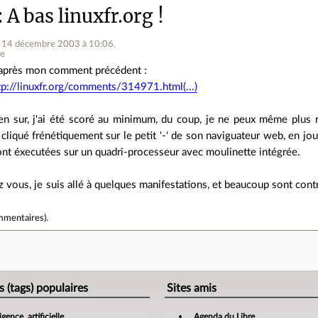
A bas linuxfr.org !
e 14 décembre 2003 à 10:06
.
ne
après mon comment précédent :
tp://linuxfr.org/comments/314971.html(...)
en sur, j'ai été scoré au minimum, du coup, je ne peux même plus 
u cliqué frénétiquement sur le petit '-' de son naviguateur web, en jo
eront éxecutées sur un quadri-processeur avec moulinette intégrée.
vous, je suis allé à quelques manifestations, et beaucoup sont cont
mmentaires
).
e
s (tags) populaires
Sites amis
ligence_artificielle
Agenda du Libre