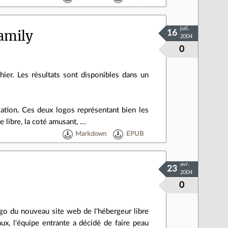
juil.
family
16
2004
0
hier. Les résultats sont disponibles dans un
ation. Ces deux logos représentant bien les
libre, la coté amusant, ...
Markdown
EPUB
avr.
23
2004
0
ogo du nouveau site web de l'hébergeur libre
nux, l'équipe entrante a décidé de faire peau