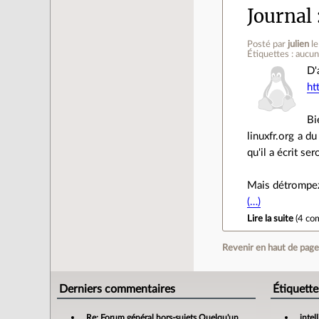
Journal
Posté par
julien
l
Étiquettes : aucu
D'
ht
Bi
linuxfr.org a d
qu'il a écrit s
Mais détrompez 
(…)
Lire la suite
(
4 co
Revenir en haut de pag
Derniers commentaires
Étiquette
Re: Forum général.hors-sujets Quelqu'un a déjà confié sa compta à un cabinet d'expertise comptable en ligne ?
intel