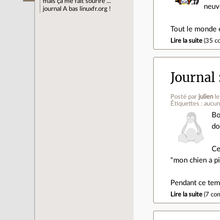
mais ça me fait sourire ...
neuv
journal
A bas linuxfr.org !
Tout le monde e
Lire la suite
(
35 c
Journal
Posté par
julien
l
Étiquettes : aucu
Bo
do
Ce
"mon chien a pi
Pendant ce tem
Lire la suite
(
7 co