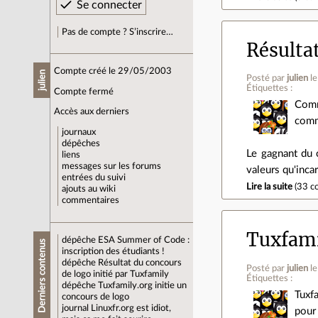
Pas de compte ? S’inscrire…
Résultat
Compte créé le 29/05/2003
julien
Posté par
julien
l
Étiquettes :
Compte fermé
Comm
Accès aux derniers
comm
journaux
dépêches
Le gagnant du 
liens
messages sur les forums
valeurs qu'incar
entrées du suivi
Lire la suite
(
33 c
ajouts au wiki
commentaires
Tuxfami
dépêche
ESA Summer of Code :
Derniers contenus
inscription des étudiants !
dépêche
Résultat du concours
Posté par
julien
l
de logo initié par Tuxfamily
Étiquettes :
dépêche
Tuxfamily.org initie un
Tuxf
concours de logo
journal
Linuxfr.org est idiot,
pour