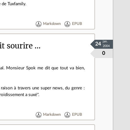
 de Tuxfamily.
Markdown
EPUB
jan.
t sourire ...
24
2004
0
al. Monsieur Spok me dit que tout va bien,
a raison à travers une super news, du genre :
froidissement a suxé".
Markdown
EPUB