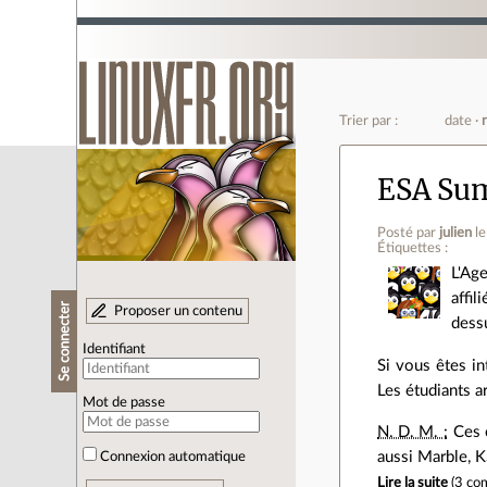
Trier par :
date
ESA Sum
Posté par
julien
l
Étiquettes :
L'Ag
affi
Se connecter
Proposer un contenu
dessu
Identifiant
Si vous êtes in
Les étudiants a
Mot de passe
N. D. M. :
Ces o
aussi Marble, 
Connexion automatique
Lire la suite
(
3 co