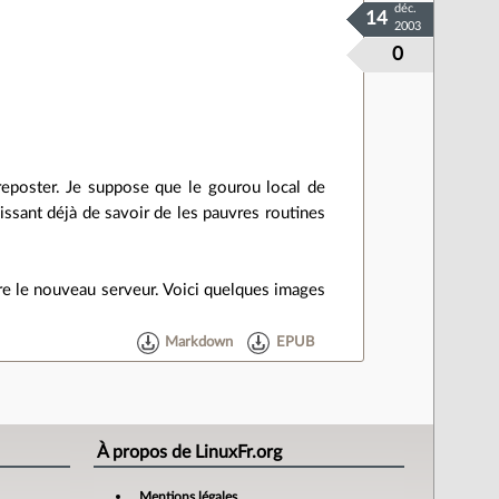
déc.
14
2003
0
reposter. Je suppose que le gourou local de
uissant déjà de savoir de les pauvres routines
re le nouveau serveur. Voici quelques images
Markdown
EPUB
À propos de LinuxFr.org
Mentions légales