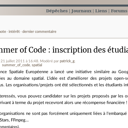
Dépêches
Journaux
Liens
Forums
note
intérêt
dernier commentaire
mer of Code : inscription des étudia
e 21 juillet 2011 à 16:48
.
Modéré par
patrick_g
.
summer_of_code
spatial
ence Spatiale Européenne a lancé une initiative similaire au Go
liées au domaine spatial. L'idée est d'améliorer des projets open-s
s. Les organisations/projets ont été sélectionnés et les étudiants in
teressés, vous pouvez candidater sur les projets proposés par les o
rrivant à terme du projet recevront alors une récompense financière !
rganisations ne sont pas forcément uniquement liées à l'embarqué o
KStars, FFmpeg…
mmentaires
).