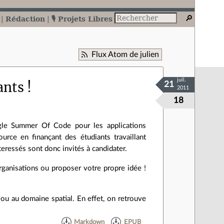
Rédaction
🎙️ Projets Libres
Flux Atom de julien
juil.
nts !
21
2011
18
ogle Summer Of Code pour les applications
ource en finançant des étudiants travaillant
teressés sont donc invités à candidater.
rganisations ou proposer votre propre idée !
u au domaine spatial. En effet, on retrouve
Markdown
EPUB