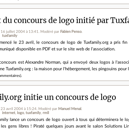
 du concours de logo initié par Tux
e 16 juillet 2004 à 13:41
.
Modéré par
Fabien Penso
.
tuxfamily
encé le 23 avril, le concours de logo de Tuxfamily.org a pris fin 
uniqué disponible en PDF et sur le site web de l'association.
concours est Alexandre Norman, qui a envoyé deux logos à l'associ
ne Tuxfamily.org : la maison pour l'hébergement, les pingouins pour le 
ommentaires
).
ly.org initie un concours de logo
e 23 avril 2004 à 15:24
.
Modéré par
Manuel Menal
.
internet
logo
tuxfamily
rmll
amily lance un concours de logo ouvert à tous qui déterminera le l
 les gens libres ! Piraté quelques jours avant le salon Solutions Li