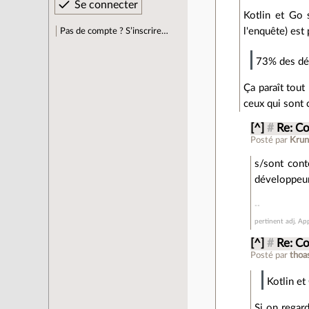
Kotlin et Go
l'enquête) es
Pas de compte ? S’inscrire…
73% des dév
Ça paraît tout
ceux qui sont 
[^]
#
Re: C
Posté par
Krun
s/sont cont
développeu
pertinent adj. Ap
[^]
#
Re: C
Posté par
tho
Kotlin e
Si on regar