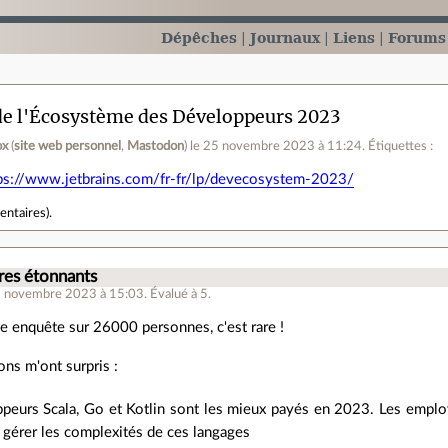
Dépêches
Journaux
Liens
Forums
de l'Écosystème des Développeurs 2023
ox
(
site web personnel
,
Mastodon
)
le 25 novembre 2023 à 11:24
.
Étiquettes :
ps://www.jetbrains.com/fr-fr/lp/devecosystem-2023/
entaires
).
es étonnants
5 novembre 2023 à 15:03
.
Évalué à
5
.
ne enquête sur 26000 personnes, c'est rare !
ons m'ont surpris :
peurs Scala, Go et Kotlin sont les mieux payés en 2023. Les employ
 gérer les complexités de ces langages