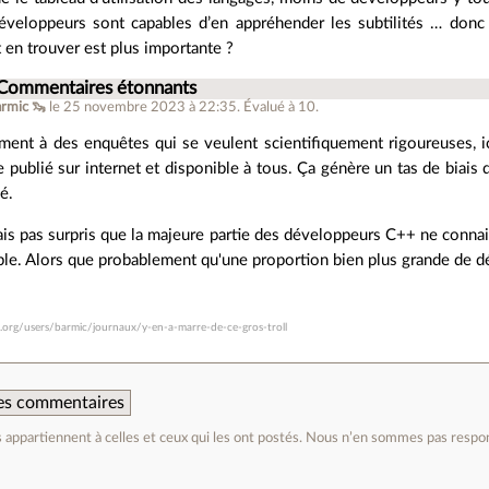
veloppeurs sont capables d’en appréhender les subtilités … donc 
t en trouver est plus importante ?
 Commentaires étonnants
armic 🦦
le 25 novembre 2023 à 22:35
.
Évalué à
10
.
ment à des enquêtes qui se veulent scientifiquement rigoureuses, i
e publié sur internet et disponible à tous. Ça génère un tas de biais
é.
ais pas surpris que la majeure partie des développeurs C++ ne connais
le. Alors que probablement qu'une proportion bien plus grande de d
fr.org/users/barmic/journaux/y-en-a-marre-de-ce-gros-troll
 des commentaires
appartiennent à celles et ceux qui les ont postés. Nous n’en sommes pas respo
e