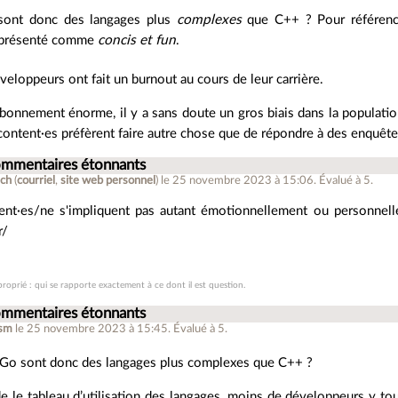
 sont donc des langages plus
complexes
que C++ ? Pour référence,
t présenté comme
concis et fun
.
eloppeurs ont fait un burnout au cours de leur carrière.
 bonnement énorme, il y a sans doute un gros biais dans la population
content·es préfèrent faire autre chose que de répondre à des enquête
ommentaires étonnants
ch
(
courriel
,
site web personnel
)
le 25 novembre 2023 à 15:06
.
Évalué à
5
.
ent·es/ne s'impliquent pas autant émotionnellement ou personnelle
r/
proprié : qui se rapporte exactement à ce dont il est question.
ommentaires étonnants
asm
le 25 novembre 2023 à 15:45
.
Évalué à
5
.
t Go sont donc des langages plus complexes que C++ ?
de le tableau d’utilisation des langages, moins de développeurs y t