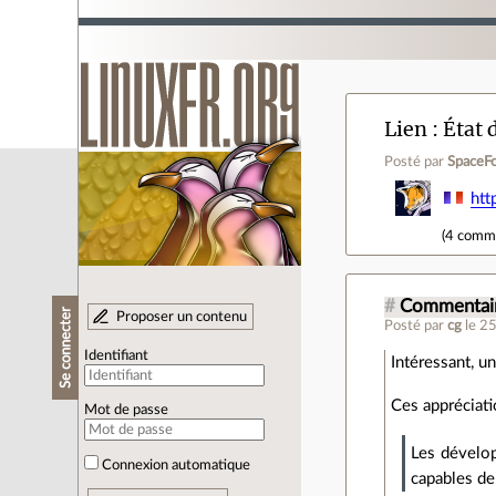
Lien
État 
Posté par
SpaceF
htt
(
4 comm
#
Commentair
Se connecter
Proposer un contenu
Posté par
cg
le 2
Identifiant
Intéressant, u
Ces appréciati
Mot de passe
Les dévelop
Connexion automatique
capables de