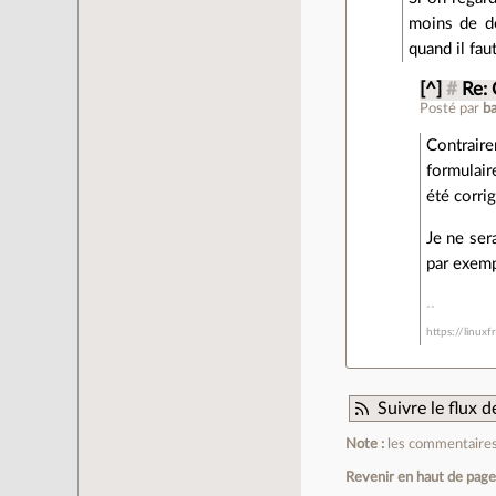
moins de dé
quand il fau
[^]
#
Re:
Posté par
b
Contraire
formulair
été corrig
Je ne ser
par exemp
https://linux
Suivre le flux
Note :
les commentaires 
Revenir en haut de pag