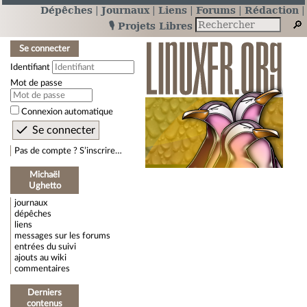
Dépêches
Journaux
Liens
Forums
Rédaction
🎙️ Projets Libres
Se connecter
Identifiant
Mot de passe
Connexion automatique
Pas de compte ? S’inscrire…
Michaël
Ughetto
journaux
dépêches
liens
messages sur les forums
entrées du suivi
ajouts au wiki
commentaires
Derniers
contenus