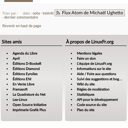
Flux Atom de Michaël Ughetto
Trier par :
date
note
intérêt
dernier commentaire
Revenir en haut de page
Sites amis
À propos de LinuxFr.org
Agenda du Libre
Mentions légales
April
Faire un don
Éditions D-BookeR
L’équipe de LinuxFr.org
Éditions Diamond
Informations sur le site
Éditions Eyrolles
Aide / Foire aux questions
Éditions ENI
Suivi des suggestions et bogues
En Vente Libre
Wiki du site
Framasoft
Règles de modération
La Quadrature du Net
Statistiques
Lea-Linux
API pour le développement
Open Source Initiative
Code source du site
Imprimerie Grafik Plus
Plan du site