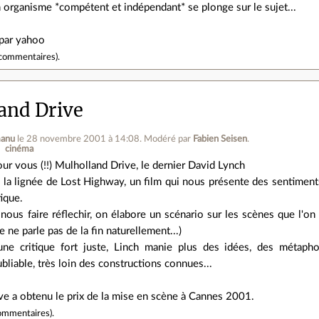
organisme *compétent et indépendant* se plonge sur le sujet...
 par yahoo
commentaires
).
and Drive
anu
le 28 novembre 2001 à 14:08
.
Modéré par
Fabien Seisen
.
cinéma
ur vous (!!) Mulholland Drive, le dernier David Lynch
 la lignée de Lost Highway, un film qui nous présente des sentimen
tique.
e nous faire réflechir, on élabore un scénario sur les scènes que l'o
je ne parle pas de la fin naturellement...)
ne critique fort juste, Linch manie plus des idées, des métaph
bliable, très loin des constructions connues...
ve a obtenu le prix de la mise en scène à Cannes 2001.
ommentaires
).