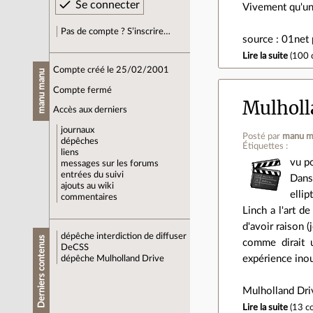
Vivement qu'un 
Pas de compte ? S’inscrire…
source : 01net
Lire la suite
(
100 
Compte créé le 25/02/2001
manu manu
Compte fermé
Mulholl
Accès aux derniers
journaux
Posté par
manu m
dépêches
Étiquettes :
liens
vu po
messages sur les forums
entrées du suivi
Dans
ajouts au wiki
ellip
commentaires
Linch a l'art d
d'avoir raison (
dépêche
interdiction de diffuser
Derniers contenus
comme dirait u
DeCSS
expérience inou
dépêche
Mulholland Drive
Mulholland Dri
Lire la suite
(
13 c