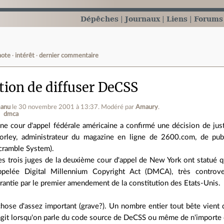
Dépêches
Journaux
Liens
Forums
note
intérêt
dernier commentaire
tion de diffuser DeCSS
anu
le 30 novembre 2001 à 13:37
.
Modéré par
Amaury
.
dmca
ne cour d'appel fédérale américaine a confirmé une décision de justi
orley, administrateur du magazine en ligne de 2600.com, de pu
cramble System).
es trois juges de la deuxième cour d'appel de New York ont statué qu
ppelée Digital Millennium Copyright Act (DMCA), très controver
rantie par le premier amendement de la constitution des Etats-Unis.
hose d'assez important (grave?). Un nombre entier tout bête vient d'ê
'agit lorsqu'on parle du code source de DeCSS ou même de n'importe 