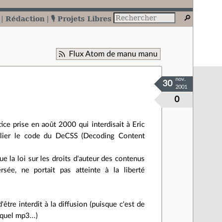
Rédaction
🎙️ Projets Libres
Flux Atom de manu manu
nov.
30
2001
0
ce prise en août 2000 qui interdisait à Eric
blier le code du DeCSS (Decoding Content
e la loi sur les droits d'auteur des contenus
sée, ne portait pas atteinte à la liberté
tre interdit à la diffusion (puisque c'est de
quel mp3...)