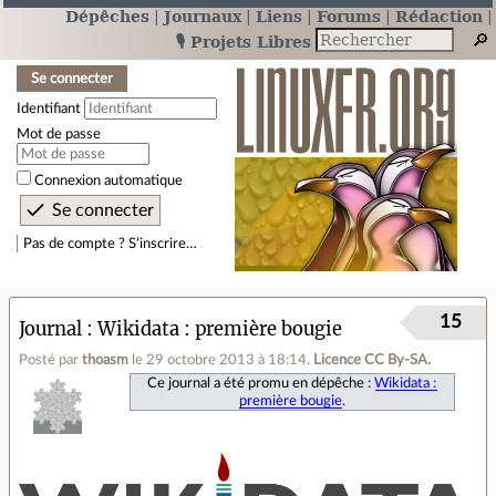
Dépêches
Journaux
Liens
Forums
Rédaction
🎙️ Projets Libres
Se connecter
Identifiant
Mot de passe
Connexion automatique
Pas de compte ? S’inscrire…
15
Journal
Wikidata : première bougie
Posté par
thoasm
le 29 octobre 2013 à 18:14
.
Licence CC By‑SA.
Ce journal a été promu en dépêche :
Wikidata :
première bougie
.