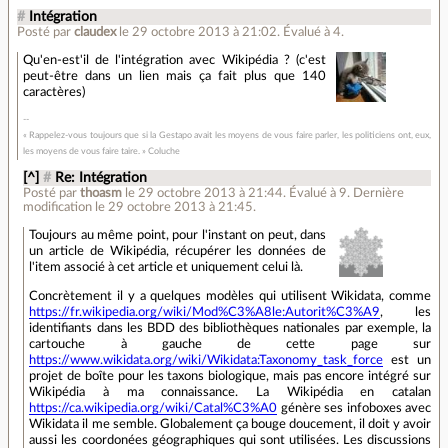
#
Intégration
Posté par
claudex
le 29 octobre 2013 à 21:02
.
Évalué à
4
.
Qu'en-est'il de l'intégration avec Wikipédia ? (c'est
peut-être dans un lien mais ça fait plus que 140
caractères)
« Rappelez-vous toujours que si la Gestapo avait les moyens de vous faire parler, les politiciens ont, eux,
les moyens de vous faire taire. » Coluche
[^]
#
Re: Intégration
Posté par
thoasm
le 29 octobre 2013 à 21:44
.
Évalué à
9
.
Dernière
modification le 29 octobre 2013 à 21:45.
Toujours au même point, pour l'instant on peut, dans
un article de Wikipédia, récupérer les données de
l'item associé à cet article et uniquement celui là.
Concrètement il y a quelques modèles qui utilisent Wikidata, comme
https://fr.wikipedia.org/wiki/Mod%C3%A8le:Autorit%C3%A9
, les
identifiants dans les BDD des bibliothèques nationales par exemple, la
cartouche à gauche de cette page sur
https://www.wikidata.org/wiki/Wikidata:Taxonomy_task_force
est un
projet de boîte pour les taxons biologique, mais pas encore intégré sur
Wikipédia à ma connaissance. La Wikipédia en catalan
https://ca.wikipedia.org/wiki/Catal%C3%A0
génère ses infoboxes avec
Wikidata il me semble. Globalement ça bouge doucement, il doit y avoir
aussi les coordonées géographiques qui sont utilisées. Les discussions