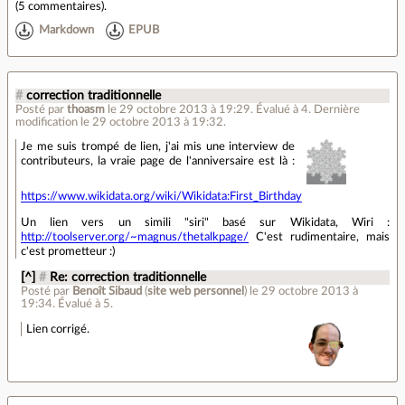
(
5 commentaires
).
Markdown
EPUB
#
correction traditionnelle
Posté par
thoasm
le 29 octobre 2013 à 19:29
.
Évalué à
4
.
Dernière
modification le 29 octobre 2013 à 19:32.
Je me suis trompé de lien, j'ai mis une interview de
contributeurs, la vraie page de l'anniversaire est là :
https://www.wikidata.org/wiki/Wikidata:First_Birthday
Un lien vers un simili "siri" basé sur Wikidata, Wiri :
http://toolserver.org/~magnus/thetalkpage/
C'est rudimentaire, mais
c'est prometteur :)
[^]
#
Re: correction traditionnelle
Posté par
Benoît Sibaud
(
site web personnel
)
le 29 octobre 2013 à
19:34
.
Évalué à
5
.
Lien corrigé.