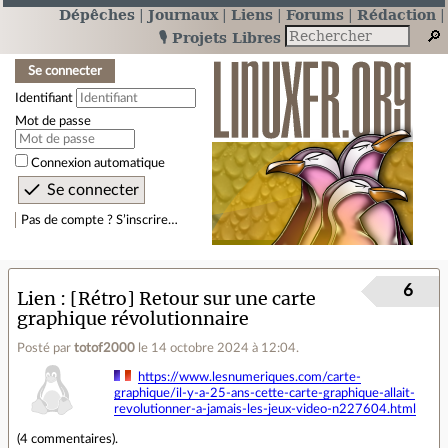
Dépêches
Journaux
Liens
Forums
Rédaction
🎙️ Projets Libres
Se connecter
Identifiant
Mot de passe
Connexion automatique
Pas de compte ? S’inscrire…
6
Lien
[Rétro] Retour sur une carte
graphique révolutionnaire
Posté par
totof2000
le 14 octobre 2024 à 12:04
.
https://www.lesnumeriques.com/carte-
graphique/il-y-a-25-ans-cette-carte-graphique-allait-
revolutionner-a-jamais-les-jeux-video-n227604.html
(
4 commentaires
).