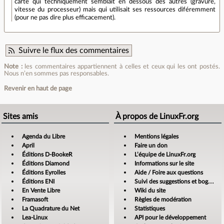
carte qui techniquement semblait en dessous des autres (gravure,
vitesse du processeur) mais qui utilisait ses ressources diféremment
(pour ne pas dire plus efficacement).
Suivre le flux des commentaires
Note :
les commentaires appartiennent à celles et ceux qui les ont postés.
Nous n’en sommes pas responsables.
Revenir en haut de page
Sites amis
À propos de LinuxFr.org
Agenda du Libre
Mentions légales
April
Faire un don
Éditions D-BookeR
L’équipe de LinuxFr.org
Éditions Diamond
Informations sur le site
Éditions Eyrolles
Aide / Foire aux questions
Éditions ENI
Suivi des suggestions et bogues
En Vente Libre
Wiki du site
Framasoft
Règles de modération
La Quadrature du Net
Statistiques
Lea-Linux
API pour le développement