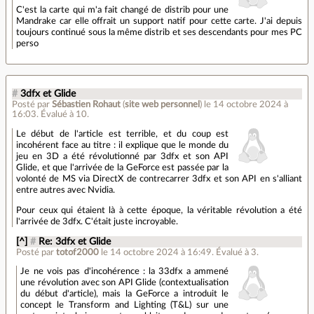
C'est la carte qui m'a fait changé de distrib pour une
Mandrake car elle offrait un support natif pour cette carte. J'ai depuis
toujours continué sous la même distrib et ses descendants pour mes PC
perso
#
3dfx et Glide
Posté par
Sébastien Rohaut
(
site web personnel
)
le 14 octobre 2024 à
16:03
.
Évalué à
10
.
Le début de l'article est terrible, et du coup est
incohérent face au titre : il explique que le monde du
jeu en 3D a été révolutionné par 3dfx et son API
Glide, et que l'arrivée de la GeForce est passée par la
volonté de MS via DirectX de contrecarrer 3dfx et son API en s'alliant
entre autres avec Nvidia.
Pour ceux qui étaient là à cette époque, la véritable révolution a été
l'arrivée de 3dfx. C'était juste incroyable.
[^]
#
Re: 3dfx et Glide
Posté par
totof2000
le 14 octobre 2024 à 16:49
.
Évalué à
3
.
Je ne vois pas d'incohérence : la 33dfx a ammené
une révolution avec son API Glide (contextualisation
du début d'article), mais la GeForce a introduit le
concept le Transform and Lighting (T&L) sur une