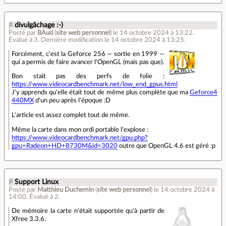
#
divulgâchage :-)
Posté par
BAud
(
site web personnel
)
le 14 octobre 2024 à 13:22
.
Évalué à
3
.
Dernière modification le 14 octobre 2024 à 13:25.
Forcément, c'est la Geforce 256 — sortie en 1999 —
qui a permis de faire avancer l'OpenGL (mais pas que).
Bon stait pas des perfs de folie :
https://www.videocardbenchmark.net/low_end_gpus.html
J'y apprends qu'elle était tout de même plus complète que ma
Geforce4
440MX
d'un peu après l'époque :D
L'article est assez complet tout de même.
Même la carte dans mon ordi portable l'explose :
https://www.videocardbenchmark.net/gpu.php?
gpu=Radeon+HD+8730M&id=3020
outre que OpenGL 4.6 est géré :p
#
Support Linux
Posté par
Matthieu Duchemin
(
site web personnel
)
le 14 octobre 2024 à
14:00
.
Évalué à
2
.
De mémoire la carte n'était supportée qu'à partir de
Xfree 3.3.6.