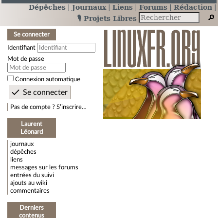
Dépêches
Journaux
Liens
Forums
Rédaction
🎙️ Projets Libres
Se connecter
Identifiant
Mot de passe
Connexion automatique
Pas de compte ? S’inscrire…
Laurent
Léonard
journaux
dépêches
liens
messages sur les forums
entrées du suivi
ajouts au wiki
commentaires
Derniers
contenus