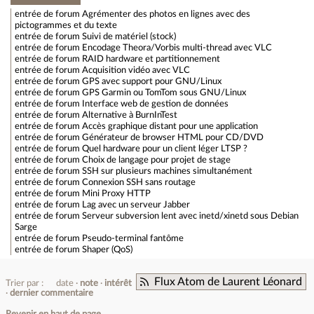
entrée de forum
Agrémenter des photos en lignes avec des
pictogrammes et du texte
entrée de forum
Suivi de matériel (stock)
entrée de forum
Encodage Theora/Vorbis multi-thread avec VLC
entrée de forum
RAID hardware et partitionnement
entrée de forum
Acquisition vidéo avec VLC
entrée de forum
GPS avec support pour GNU/Linux
entrée de forum
GPS Garmin ou TomTom sous GNU/Linux
entrée de forum
Interface web de gestion de données
entrée de forum
Alternative à BurnInTest
entrée de forum
Accès graphique distant pour une application
entrée de forum
Générateur de browser HTML pour CD/DVD
entrée de forum
Quel hardware pour un client léger LTSP ?
entrée de forum
Choix de langage pour projet de stage
entrée de forum
SSH sur plusieurs machines simultanément
entrée de forum
Connexion SSH sans routage
entrée de forum
Mini Proxy HTTP
entrée de forum
Lag avec un serveur Jabber
entrée de forum
Serveur subversion lent avec inetd/xinetd sous Debian
Sarge
entrée de forum
Pseudo-terminal fantôme
entrée de forum
Shaper (QoS)
Flux Atom de Laurent Léonard
Trier par :
date
note
intérêt
dernier commentaire