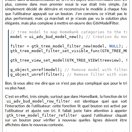
plus, comme dans mon premier essai la vue était très simple, j'ai
simplement décidé de détruire et reconstruire le modèle à chaque fois
que l'utilisateur appuyait sur un bouton. J'en conviens ce n'était pas le
plus performant, mais ça marchait et je n'avais pas vu la solution plus
élégante, mais plus complexe à mettre en œuvre des GtkModelFilter.
// tree model to map HomeBank categories to the tre
model
=
ui_adv_bud_model_new
();
// Création du modè
filter
=
gtk_tree_model_filter_new
(
model
,
NULL
);
//
gtk_tree_model_filter_set_visible_func
(
GTK_TREE_MOD
gtk_tree_view_set_model
(
GTK_TREE_VIEW
(
treeview
),
fi
g_object_unref
(
model
);
// Remove model with filter
g_object_unref
(
filter
);
// Remove filter with view
Bon, là vous allez me dire que ce n'est pas plus compliqué que pour le tri
vu plus haut.
C'est en effet, très simple, surtout que dans HomeBank, la fonction de tri
ui_adv_bud_model_row_filter
est identique quel que soit
l'interaction de l'utilisateur: cette fonction lit quel bouton est activé par
l'utilisateur et ajuste son tri. Il fallait juste faire attention à appeler
gtk_tree_model_filter_refilter
quand l'utilisateur cliquait
sur un bouton pour vérifier à nouveau quelles lignes doivent être
affichées dans le nouveau contexte.