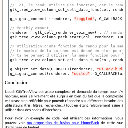
// Ici, le rendu utilise une fonction, car le rendu
gtk_tree_view_column_set_cell_data_func
(
col
,
render
g_signal_connect
(
renderer
,
"toggled"
,
G_CALLBACK
(
u
// Monthly amount
renderer
=
gtk_cell_renderer_spin_new
();
// rendu d
gtk_tree_view_column_pack_start
(
col
,
renderer
,
TRUE
// Utilisation d'une fonction de rendu pour la même
// Le numéro de la colonne est donné en plus pour p
// Ca me permet d'utiliser la même fonction pour le
gtk_tree_view_column_set_cell_data_func
(
col
,
render
g_object_set_data
(
G_OBJECT
(
renderer
),
"ui_adv_bud_c
g_signal_connect
(
renderer
,
"edited"
,
G_CALLBACK
(
ui_
Conclusion
L'outil GtkTreeView est assez complexe et demande du temps pour s'y
habituer, mais j'ai vraiment été surpris en bien du fait que la complexité
est assez bien réfléchie pour pouvoir répondre aux différents besoins des
utilisateurs (tris, filtres, recherche…) tout en étant relativement saine à
utiliser dans des codes d'interfaces.
Pour avoir un exemple de code réel utilisant ces informations, vous
pouvez voir
ma proposition de fusion pour HomeBank
de cette vue
d'affichage de budget.