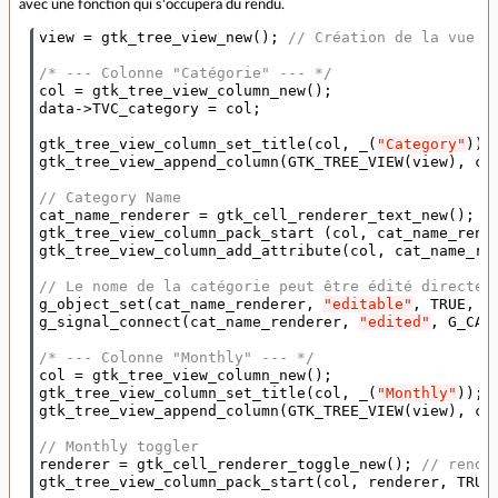
avec une fonction qui s'occupera du rendu.
view
=
gtk_tree_view_new
();
// Création de la vue
/* --- Colonne "Catégorie" --- */
col
=
gtk_tree_view_column_new
();
data
->
TVC_category
=
col
;
gtk_tree_view_column_set_title
(
col
,
_
(
"Category"
));
gtk_tree_view_append_column
(
GTK_TREE_VIEW
(
view
),
co
// Category Name
cat_name_renderer
=
gtk_cell_renderer_text_new
();
/
gtk_tree_view_column_pack_start
(
col
,
cat_name_rend
gtk_tree_view_column_add_attribute
(
col
,
cat_name_re
// Le nome de la catégorie peut être édité directem
g_object_set
(
cat_name_renderer
,
"editable"
,
TRUE
,
N
g_signal_connect
(
cat_name_renderer
,
"edited"
,
G_CAL
/* --- Colonne "Monthly" --- */
col
=
gtk_tree_view_column_new
();
gtk_tree_view_column_set_title
(
col
,
_
(
"Monthly"
));
gtk_tree_view_append_column
(
GTK_TREE_VIEW
(
view
),
co
// Monthly toggler
renderer
=
gtk_cell_renderer_toggle_new
();
// rendu
gtk_tree_view_column_pack_start
(
col
,
renderer
,
TRUE