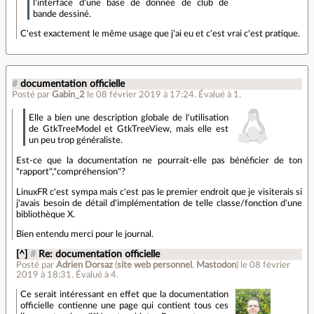
l'interface d'une base de donnée de club de
bande dessiné.
C'est exactement le même usage que j'ai eu et c'est vrai c'est pratique.
#
documentation officielle
Posté par
Gabin_2
le 08 février 2019 à 17:24
.
Évalué à
1
.
Elle a bien une description globale de l'utilisation
de GtkTreeModel et GtkTreeView, mais elle est
un peu trop généraliste.
Est-ce que la documentation ne pourrait-elle pas bénéficier de ton
"rapport","compréhension"?
LinuxFR c'est sympa mais c'est pas le premier endroit que je visiterais si
j'avais besoin de détail d'implémentation de telle classe/fonction d'une
bibliothèque X.
Bien entendu merci pour le journal.
[^]
#
Re: documentation officielle
Posté par
Adrien Dorsaz
(
site web personnel
,
Mastodon
)
le 08 février
2019 à 18:31
.
Évalué à
4
.
Ce serait intéressant en effet que la documentation
officielle contienne une page qui contient tous ces