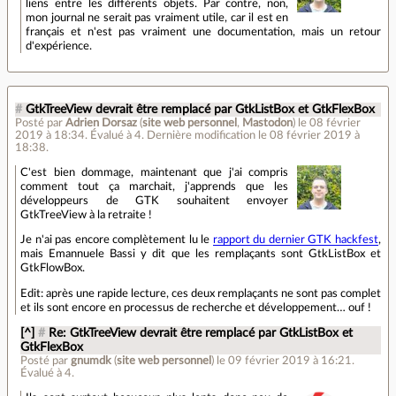
liens entre les différents objets. Par contre, non,
mon journal ne serait pas vraiment utile, car il est en
français et n'est pas vraiment une documentation, mais un retour
d'expérience.
#
GtkTreeView devrait être remplacé par GtkListBox et GtkFlexBox
Posté par
Adrien Dorsaz
(
site web personnel
,
Mastodon
)
le 08 février
2019 à 18:34
.
Évalué à
4
.
Dernière modification le 08 février 2019 à
18:38.
C'est bien dommage, maintenant que j'ai compris
comment tout ça marchait, j'apprends que les
développeurs de GTK souhaitent envoyer
GtkTreeView à la retraite !
Je n'ai pas encore complètement lu le
rapport du dernier GTK hackfest
,
mais Emannuele Bassi y dit que les remplaçants sont GtkListBox et
GtkFlowBox.
Edit: après une rapide lecture, ces deux remplaçants ne sont pas complet
et ils sont encore en processus de recherche et développement… ouf !
[^]
#
Re: GtkTreeView devrait être remplacé par GtkListBox et
GtkFlexBox
Posté par
gnumdk
(
site web personnel
)
le 09 février 2019 à 16:21
.
Évalué à
4
.