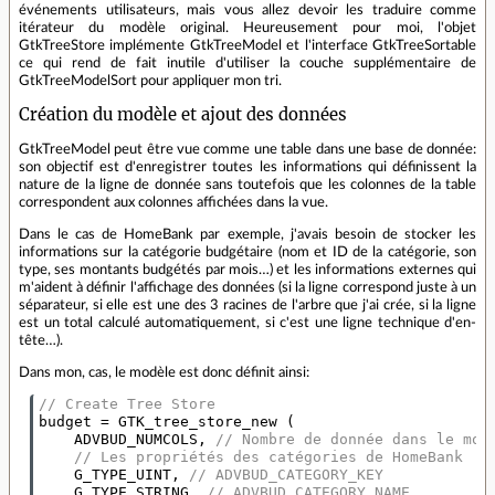
événements utilisateurs, mais vous allez devoir les traduire comme
itérateur du modèle original. Heureusement pour moi, l'objet
GtkTreeStore implémente GtkTreeModel et l'interface GtkTreeSortable
ce qui rend de fait inutile d'utiliser la couche supplémentaire de
GtkTreeModelSort pour appliquer mon tri.
Création du modèle et ajout des données
GtkTreeModel peut être vue comme une table dans une base de donnée:
son objectif est d'enregistrer toutes les informations qui définissent la
nature de la ligne de donnée sans toutefois que les colonnes de la table
correspondent aux colonnes affichées dans la vue.
Dans le cas de HomeBank par exemple, j'avais besoin de stocker les
informations sur la catégorie budgétaire (nom et ID de la catégorie, son
type, ses montants budgétés par mois…) et les informations externes qui
m'aident à définir l'affichage des données (si la ligne correspond juste à un
séparateur, si elle est une des 3 racines de l'arbre que j'ai crée, si la ligne
est un total calculé automatiquement, si c'est une ligne technique d'en-
tête…).
Dans mon, cas, le modèle est donc définit ainsi:
// Create Tree Store
budget
=
GTK_tree_store_new
(
ADVBUD_NUMCOLS
,
// Nombre de donnée dans le mod
// Les propriétés des catégories de HomeBank
G_TYPE_UINT
,
// ADVBUD_CATEGORY_KEY
G_TYPE_STRING
,
// ADVBUD_CATEGORY_NAME