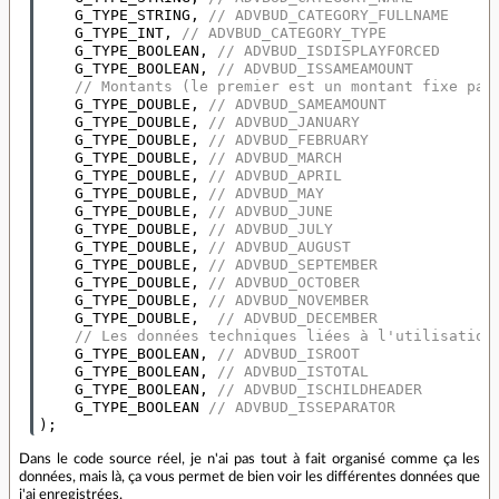
G_TYPE_STRING
,
// ADVBUD_CATEGORY_FULLNAME
G_TYPE_INT
,
// ADVBUD_CATEGORY_TYPE
G_TYPE_BOOLEAN
,
// ADVBUD_ISDISPLAYFORCED
G_TYPE_BOOLEAN
,
// ADVBUD_ISSAMEAMOUNT
// Montants (le premier est un montant fixe par
G_TYPE_DOUBLE
,
// ADVBUD_SAMEAMOUNT
G_TYPE_DOUBLE
,
// ADVBUD_JANUARY
G_TYPE_DOUBLE
,
// ADVBUD_FEBRUARY
G_TYPE_DOUBLE
,
// ADVBUD_MARCH
G_TYPE_DOUBLE
,
// ADVBUD_APRIL
G_TYPE_DOUBLE
,
// ADVBUD_MAY
G_TYPE_DOUBLE
,
// ADVBUD_JUNE
G_TYPE_DOUBLE
,
// ADVBUD_JULY
G_TYPE_DOUBLE
,
// ADVBUD_AUGUST
G_TYPE_DOUBLE
,
// ADVBUD_SEPTEMBER
G_TYPE_DOUBLE
,
// ADVBUD_OCTOBER
G_TYPE_DOUBLE
,
// ADVBUD_NOVEMBER
G_TYPE_DOUBLE
,
// ADVBUD_DECEMBER
// Les données techniques liées à l'utilisation
G_TYPE_BOOLEAN
,
// ADVBUD_ISROOT
G_TYPE_BOOLEAN
,
// ADVBUD_ISTOTAL
G_TYPE_BOOLEAN
,
// ADVBUD_ISCHILDHEADER
G_TYPE_BOOLEAN
// ADVBUD_ISSEPARATOR
);
Dans le code source réel, je n'ai pas tout à fait organisé comme ça les
données, mais là, ça vous permet de bien voir les différentes données que
j'ai enregistrées.