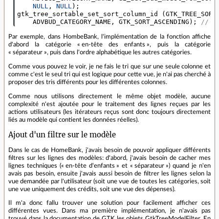
NULL
,
NULL
);
gtk_tree_sortable_set_sort_column_id
(
GTK_TREE_SORT
ADVBUD_CATEGORY_NAME
,
GTK_SORT_ASCENDING
);
// L
Par exemple, dans HombeBank, l'implémentation de la fonction affiche
d'abord la catégorie « en-tête des enfants », puis la catégorie
« séparateur », puis dans l'ordre alphabétique les autres catégories.
Comme vous pouvez le voir, je ne fais le tri que sur une seule colonne et
comme c'est le seul tri qui est logique pour cette vue, je n'ai pas cherché à
proposer des tris différents pour les différentes colonnes.
Comme nous utilisons directement le même objet modèle, aucune
complexité n'est ajoutée pour le traitement des lignes reçues par les
actions utilisateurs (les itérateurs reçus sont donc toujours directement
liés au modèle qui contient les données réelles).
Ajout d'un filtre sur le modèle
Dans le cas de HomeBank, j'avais besoin de pouvoir appliquer différents
filtres sur les lignes des modèles: d'abord, j'avais besoin de cacher mes
lignes techniques (« en-tête d'enfants » et « séparateur ») quand je n'en
avais pas besoin, ensuite j'avais aussi besoin de filtrer les lignes selon la
vue demandée par l'utilisateur (soit une vue de toutes les catégories, soit
une vue uniquement des crédits, soit une vue des dépenses).
Il m'a donc fallu trouver une solution pour facilement afficher ces
différentes vues. Dans ma première implémentation, je n'avais pas
trouvé dans la documentation de GTK les objets GtkTreeModelFilter. En