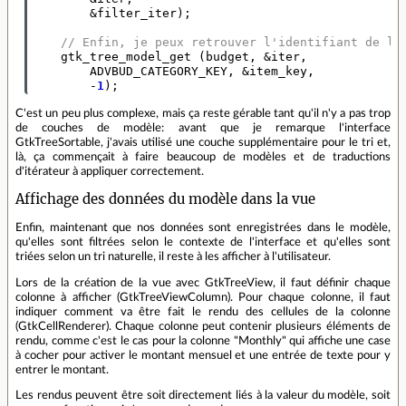
&
filter_iter
);
// Enfin, je peux retrouver l'identifiant de la
gtk_tree_model_get
(
budget
,
&
iter
,
ADVBUD_CATEGORY_KEY
,
&
item_key
,
-
1
);
C'est un peu plus complexe, mais ça reste gérable tant qu'il n'y a pas trop
de couches de modèle: avant que je remarque l'interface
GtkTreeSortable, j'avais utilisé une couche supplémentaire pour le tri et,
là, ça commençait à faire beaucoup de modèles et de traductions
d'itérateur à appliquer correctement.
Affichage des données du modèle dans la vue
Enfin, maintenant que nos données sont enregistrées dans le modèle,
qu'elles sont filtrées selon le contexte de l'interface et qu'elles sont
triées selon un tri naturelle, il reste à les afficher à l'utilisateur.
Lors de la création de la vue avec GtkTreeView, il faut définir chaque
colonne à afficher (GtkTreeViewColumn). Pour chaque colonne, il faut
indiquer comment va être fait le rendu des cellules de la colonne
(GtkCellRenderer). Chaque colonne peut contenir plusieurs éléments de
rendu, comme c'est le cas pour la colonne "Monthly" qui affiche une case
à cocher pour activer le montant mensuel et une entrée de texte pour y
entrer le montant.
Les rendus peuvent être soit directement liés à la valeur du modèle, soit