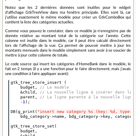
Notez que les 2 dernières données sont inutiles pour le widget
d'affichage GtkTreeView dans ma fenêtre principale. Elles sont là, car
j'utilise exactement le même modèle pour créer un GtkComboBox qui
contient la liste des catégories actuelles.
Comme vous pouvez le constater, dans ce modèle je n'enregistre pas de
donnée relative au montant total de la catégorie sur l'année. Cette
colonne est inutile dans le modèle, car il peut être calculé directement
lors de l'affichage de la vue. Ça permet de pouvoir mettre à jour les
montants mensuels dans le modèle simplement sans avoir à se soucier de
mettre à jour cette colonne de totale.
Le code source qui insert les catégories d'HomeBank dans le modèle, le
fait en 2 temps (il y a une fonction pour le faire directement, mais j'avais
une condition à faire appliquer avant):
gtk_tree_store_insert
(
budget
,
// Le modèle
&
child
,
// La nouvelle ligne à insérer dans le 
parent
,
// La ligne parente à la nouvelle ligne
-
1
);
DB
(
g_print
(
"insert new category %s (key: %d, type: 
bdg_category
->
name
,
bdg_category
->
key
,
category
gtk_tree_store_set
(
budget
,
&
child
,