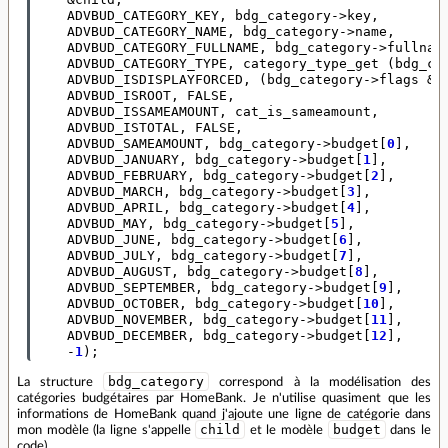
ADVBUD_CATEGORY_KEY
,
bdg_category
->
key
,
ADVBUD_CATEGORY_NAME
,
bdg_category
->
name
,
ADVBUD_CATEGORY_FULLNAME
,
bdg_category
->
fullnam
ADVBUD_CATEGORY_TYPE
,
category_type_get
(
bdg_ca
ADVBUD_ISDISPLAYFORCED
,
(
bdg_category
->
flags
&
ADVBUD_ISROOT
,
FALSE
,
ADVBUD_ISSAMEAMOUNT
,
cat_is_sameamount
,
ADVBUD_ISTOTAL
,
FALSE
,
ADVBUD_SAMEAMOUNT
,
bdg_category
->
budget
[
0
],
ADVBUD_JANUARY
,
bdg_category
->
budget
[
1
],
ADVBUD_FEBRUARY
,
bdg_category
->
budget
[
2
],
ADVBUD_MARCH
,
bdg_category
->
budget
[
3
],
ADVBUD_APRIL
,
bdg_category
->
budget
[
4
],
ADVBUD_MAY
,
bdg_category
->
budget
[
5
],
ADVBUD_JUNE
,
bdg_category
->
budget
[
6
],
ADVBUD_JULY
,
bdg_category
->
budget
[
7
],
ADVBUD_AUGUST
,
bdg_category
->
budget
[
8
],
ADVBUD_SEPTEMBER
,
bdg_category
->
budget
[
9
],
ADVBUD_OCTOBER
,
bdg_category
->
budget
[
10
],
ADVBUD_NOVEMBER
,
bdg_category
->
budget
[
11
],
ADVBUD_DECEMBER
,
bdg_category
->
budget
[
12
],
-
1
);
bdg_category
La structure
correspond à la modélisation des
catégories budgétaires par HomeBank. Je n'utilise quasiment que les
informations de HomeBank quand j'ajoute une ligne de catégorie dans
child
budget
mon modèle (la ligne s'appelle
et le modèle
dans le
code).