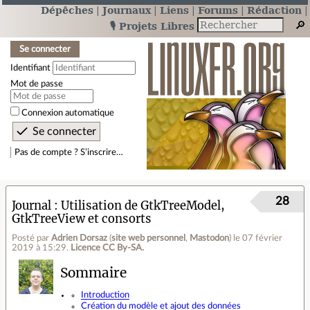
Dépêches
Journaux
Liens
Forums
Rédaction
🎙️ Projets Libres
Se connecter
Identifiant
Mot de passe
Connexion automatique
Pas de compte ? S’inscrire…
28
Journal
Utilisation de GtkTreeModel,
GtkTreeView et consorts
Posté par
Adrien Dorsaz
(
site web personnel
,
Mastodon
)
le 07 février
2019 à 15:29
.
Licence CC By‑SA.
Sommaire
Introduction
Création du modèle et ajout des données