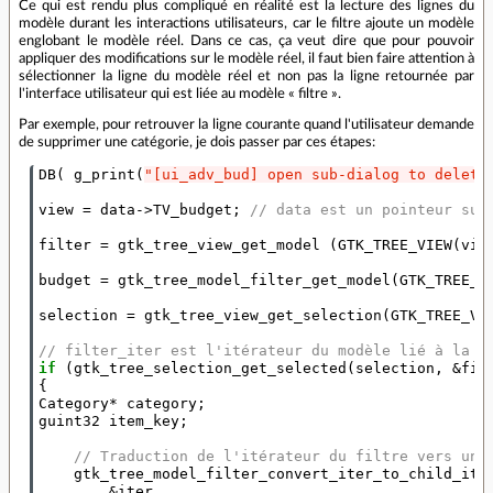
Ce qui est rendu plus compliqué en réalité est la lecture des lignes du
modèle durant les interactions utilisateurs, car le filtre ajoute un modèle
englobant le modèle réel. Dans ce cas, ça veut dire que pour pouvoir
appliquer des modifications sur le modèle réel, il faut bien faire attention à
sélectionner la ligne du modèle réel et non pas la ligne retournée par
l'interface utilisateur qui est liée au modèle « filtre ».
Par exemple, pour retrouver la ligne courante quand l'utilisateur demande
de supprimer une catégorie, je dois passer par ces étapes:
DB
(
g_print
(
"[ui_adv_bud] open sub-dialog to delete
view
=
data
->
TV_budget
;
// data est un pointeur sur
filter
=
gtk_tree_view_get_model
(
GTK_TREE_VIEW
(
vie
budget
=
gtk_tree_model_filter_get_model
(
GTK_TREE_M
selection
=
gtk_tree_view_get_selection
(
GTK_TREE_VI
// filter_iter est l'itérateur du modèle lié à la s
if
(
gtk_tree_selection_get_selected
(
selection
,
&
fil
{
Category
*
category
;
guint32
item_key
;
// Traduction de l'itérateur du filtre vers un 
gtk_tree_model_filter_convert_iter_to_child_ite
&
iter
,