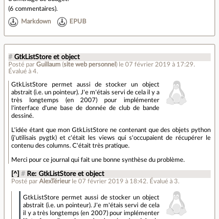
(
6 commentaires
).
Markdown
EPUB
#
GtkListStore et object
Posté par
Guillaum
(
site web personnel
)
le 07 février 2019 à 17:29
.
Évalué à
4
.
GtkListStore permet aussi de stocker un object
abstrait (i.e. un pointeur). J'e m'étais servi de cela il y a
très longtemps (en 2007) pour implémenter
l'interface d'une base de donnée de club de bande
dessiné.
L'idée étant que mon GtkListStore ne contenant que des objets python
(j'utilisais pygtk) et c'était les views qui s'occupaient de récupérer le
contenu des columns. C'était très pratique.
Merci pour ce journal qui fait une bonne synthèse du problème.
[^]
#
Re: GtkListStore et object
Posté par
AlexTérieur
le 07 février 2019 à 18:42
.
Évalué à
3
.
GtkListStore permet aussi de stocker un object
abstrait (i.e. un pointeur). J'e m'étais servi de cela
il y a très longtemps (en 2007) pour implémenter