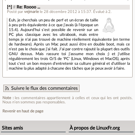
[^]
#
Re: Roooo ...
Posté par
vejmarie
le 28 décembre 2012 à 15:37
.
Évalué à
2
.
Euh, je cherchais un peu de perf et un écran de taille
à peu près équivalente à ce que j'avais (à l'époque un
15.4). Aujourd'hui s'est possible de revenir sur un
PC plus classique avec les ultrabook, mais entre
temps je n'ai pas trouvé de machine réellement équivalente (en terme
de hardware). Après un Mac peut aussi être en double boot, mais ce
n'est pas le choix que j'ai fait. J'ai par contre rajouté la plupart des outils
GNU dessus. Mais rassure toi j'assume mon choix ;) et j'utilise
régulièrement les trois O/S de 'PC' (Linux, Windows et MacOS), après
tout c'est un bon moyen d'entretenir sa culture général et d'utiliser la
machine la plus adapté à chacune des tâches que je peux avoir à faire.
Suivre le flux des commentaires
Note :
les commentaires appartiennent à celles et ceux qui les ont postés.
Nous n’en sommes pas responsables.
Revenir en haut de page
Sites amis
À propos de LinuxFr.org