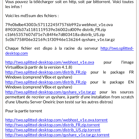
Vous pouvez la télécharger soit en http, soit par bittorrent. Voici toutes
les infos !
Voici les md5sum des fichiers :
79e0bdbe43003c57112245f7576b992a webhost_v1e.ova
8903f2b37a1181119539e36002cd009e distrib_FR.zip
c1bf65357607d71e7c84f4e7d803418a distrib_US.zip
5c0b7758f06e32169c1f30946e136264 qyshare_v1e.tar.gz
Chaque fichier est dispo à la racine du serveur
http://two.splitted-
desktop.com
http://two.splitted-desktop.com/webhost_v1e.ova
pour l'image
VirtualBox (à partir de la version 4.1.8)
http://two.splitted-desktop.com/distrib_FR.zip
pour le package FR
Windows (comprend VBox et qyshare)
http://two.splitted-desktop.com/distrib_FR.zip
pour le package EN
Windows (comprend VBox et qyshare)
http://two.splitted-desktop.com/qyshare_v1e.tar.gz
pour les sources
permettant de recréer un qyshare, à partir d'une installation from scratch
d'une Ubuntu Server Oneiric (non testé sur les autres distros)
Pour la partie torrent
http://two.splitted-desktop.com/webhost_v1e.ova.torrent
http://two.splitted-desktop.com/distrib_FR.zip.torrent
http://two.splitted-desktop.com/distrib_US.zip.torrent
http://two.splitted-desktop.com/qyshare_v1e.tar.gz.torrent