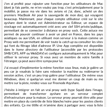
J'en ai profité pour rajouter une fonction pour les utilisateurs de Mac
(dont je fais partie, ne m'en voulez pas trop, c'est principalement pour la
mobilité, je passe ma vie dans les avions et j'ai, donc, acheté un des
premiers MacBook Air pour la sauvegarde de mon dos), qui voyagent
beaucoup. Maintenant, pour chaque compte utilisateur créé sur le site
qyshare dont le statut est Administrateur ou Editeur, un espace de
stockage est automatiquement créé avec une clef SSH privée/publique,
permettant de se connecter à distance en proxy sock. Cette astuce me
permet de pouvoir continuer à avoir un pied en France, dans les pays
asiatiques ou aux USA, en utilisant mon serveur à la maison comme un
Proxy web me permettant de voir toute la
catch up
ou consulter les sites
qui font du filtrage idiot d'adresse IP. Une App complète est disponible
dans le
home directory
de l'utilisateur (accessible par les protocoles
SMB/CIFS, AFP ou WebDAV) et configure automatiquement le Mac pour
utiliser le serveur proxy. Si vous avez un membre de votre famille à
l'étranger, ça peut aussi être sympa pour lui.
J'ai essayé d'implémenter la même fonction sous linux, mais je galère un
peu car je voudrais la faire sans rebooter la machine ou redémarrer la
session active, c'est un peu trop galère pour l'utilisateur. De même sous
Windows, donc si quelqu'un veut me donner un coup de main ou me
mettre sur la piste, rendez-vous sur Freenode #qyshare.
J'hésite à intégrer en fait un vrai proxy web (type Squid) dans l'image,
permettant de transformer qyshare en un serveur complet
d'infrastructure pour la maison. Le serveur proxy pourrait être utile pour
mettre en place du contrôle de liste blanche/noire pour les postes clients
des enfants. Ça me titille et m'amène donc à partager avec vous la liste