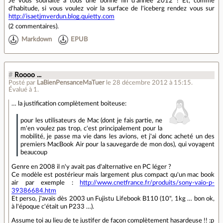
Je vous souhaite à tous une bonne fin d'année 2012 ! Et, comme
d'habitude, si vous voulez voir la surface de l'iceberg rendez vous sur
http://isaetjmverdun.blog.quietty.com
(
2 commentaires
).
Markdown
EPUB
#
Roooo ...
Posté par
LaBienPensanceMaTuer
le 28 décembre 2012 à 15:15
.
Évalué à
1
.
… la justification complètement boiteuse:
pour les utilisateurs de Mac (dont je fais partie, ne
m'en voulez pas trop, c'est principalement pour la
mobilité, je passe ma vie dans les avions, et j'ai donc acheté un des
premiers MacBook Air pour la sauvegarde de mon dos), qui voyagent
beaucoup
Genre en 2008 il n'y avait pas d'alternative en PC léger ?
Ce modèle est postérieur mais largement plus compact qu'un mac book
air par exemple :
http://www.cnetfrance.fr/produits/sony-vaio-p-
39386684.htm
Et perso, j'avais dès 2003 un Fujistu Lifebook B110 (10", 1kg … bon ok,
à l'époque c'était un P233 …).
Assume toi au lieu de te justifer de façon complètement hasardeuse !! :p