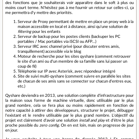
des fonctions que je souhaiterais voir apparaître dans le soft à plus ou
moins court terme. N'hésitez pas à me fournir un retour sur celles-ci, ça
me permettra d'y mettre des priorités.
Serveur de Proxy permettant de mettre en place un proxy web à la
maison accessible en local et à distance, ainsi qu'une solution de
filtering
pour les enfants
Serveur de backup pour les postes clients (backuper les PC
portables / Mac portables via iSCSI ou AFP…)
Serveur IRC avec channel privé (pour discuter entres amis,
tranquillement) accessible via le blog
Moteur de recherche pour les sites qyshare (comment retrouver
le site d'un ami ou d'un membre de sa famille sans lui passer un
coup de fil)
Téléphonie sur IP avec Asterisk, avec répondeur intégré
Site de suivi multi-qyshare (comment suivre en parallèle les sites
de chacun de ses amis sans se connecter sur chacun d'entres eux,
etc.)
Qyshare deviendra en 2013, une solution complète d'infrastructure pour
la maison sous forme de machine virtuelle, donc utilisable par le plus
grand nombre, cela se fera plus ou moins rapidement en fonction de
notre capacité à attirer des développeurs, structurer le projet, débugger
l'existant et le rendre utilisable par le plus grand nombre. L'objectif du
projet est clairement d'avoir une solution
install and play
et d'être le plus
proche possible du
zero config
. On en est loin, mais on progresse de jour
en jour.