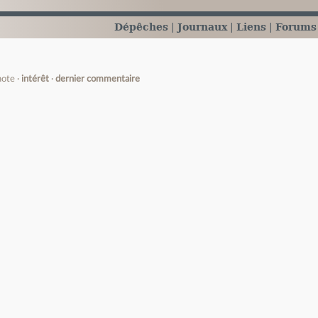
Dépêches
Journaux
Liens
Forums
note
intérêt
dernier commentaire
e